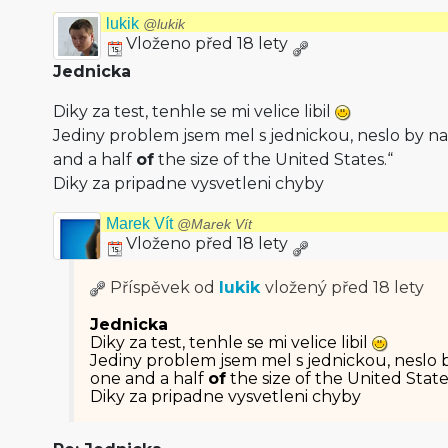
lukik
@lukik
Vloženo před 18 lety
Jednicka
Diky za test, tenhle se mi velice libil
Jediny problem jsem mel s jednickou, neslo by nap
and a half
of
the size of the United States.“
Diky za pripadne vysvetleni chyby
Marek Vít
@Marek Vít
Vloženo před 18 lety
Příspěvek od
lukik
vložený
před 18 lety
Jednicka
Diky za test, tenhle se mi velice libil
Jediny problem jsem mel s jednickou, neslo b
one and a half
of
the size of the United State
Diky za pripadne vysvetleni chyby