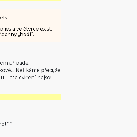
lety
lies a ve čtvrce exist.
všechny „hodí“.
ném případě.
takové… Neříkáme přeci, že
u. Tato cvičení nejsou
.
ot“ ?