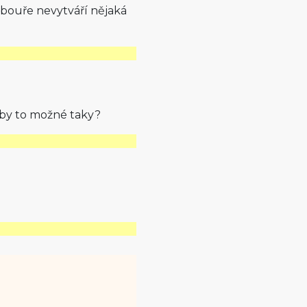
é bouře nevytváří nějaká
o by to možné taky?