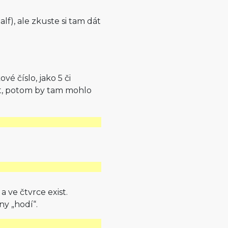
lf), ale zkuste si tam dát
é číslo, jako 5 či
st, potom by tam mohlo
a ve čtvrce exist.
ny „hodí“.