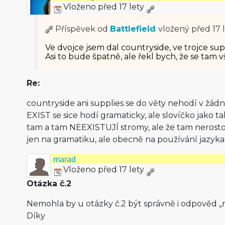
Vloženo před 17 lety
Příspěvek od
Battlefield
vložený
před 17 
Ve dvojce jsem dal countryside, ve trojce supp
Asi to bude špatně, ale řekl bych, že se tam 
Re:
countryside ani supplies se do věty nehodí v žád
EXIST se sice hodí gramaticky, ale slovíčko jako 
tam a tam NEEXISTUJÍ stromy, ale že tam nerosto
jen na gramatiku, ale obecně na používání jazyka
marad
Vloženo před 17 lety
Otázka č.2
Nemohla by u otázky č.2 být správně i odpověd „n
Díky