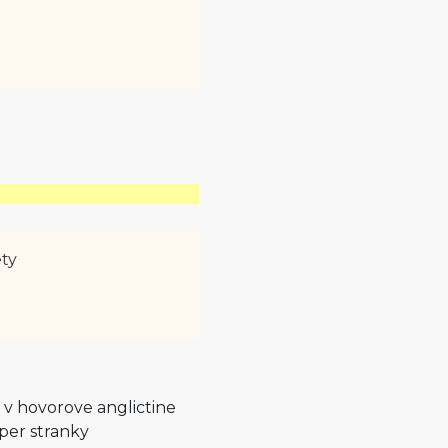
ety
 v hovorove anglictine
per stranky