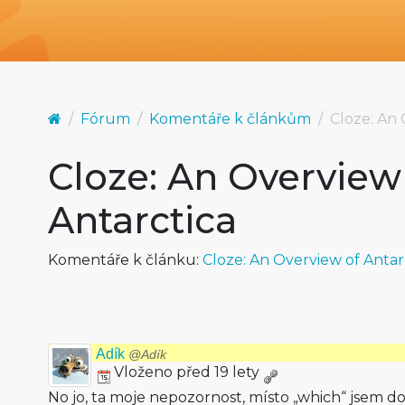
Fórum
Komentáře k článkům
Cloze: An 
Cloze: An Overview
Antarctica
Komentáře k článku:
Cloze: An Overview of Antar
Adík
@Adík
Vloženo před 19 lety
No jo, ta moje nepozornost, místo „which“ jsem do