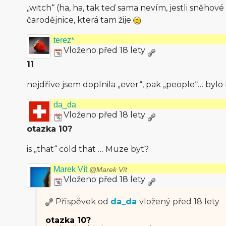
„witch“ (ha, ha, tak teď sama nevím, jestli sněhov
čarodějnice, která tam žije
terez*
Vloženo před 18 lety
11
nejdříve jsem doplnila „ever“, pak „people“… byl
da_da
Vloženo před 18 lety
otazka 10?
is „that“ cold that … Muze byt?
Marek Vít
@Marek Vít
Vloženo před 18 lety
Příspěvek od
da_da
vložený
před 18 lety
otazka 10?