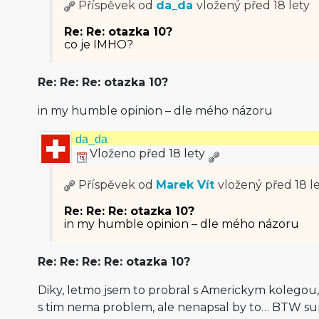
Příspěvek od
da_da
vložený
před 18 lety
Re: Re: otazka 10?
co je IMHO?
Re: Re: Re: otazka 10?
in my humble opinion – dle mého názoru
da_da
Vloženo před 18 lety
Příspěvek od
Marek Vít
vložený
před 18 l
Re: Re: Re: otazka 10?
in my humble opinion – dle mého názoru
Re: Re: Re: Re: otazka 10?
Diky, letmo jsem to probral s Americkym kolegou,
s tim nema problem, ale nenapsal by to… BTW su