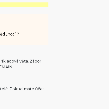
ěd „not“ ?
příkladová věta. Zápor
REMAIN…
atelé. Pokud máte účet