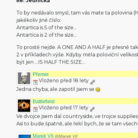
Re: Jednicka
To by nedávalo smysl, tam vás mate ta polovina (ha
jakékoliv jiné číslo:
Antartica is 5 of the size…
Antartica is 2 of the size…
To prostě nejde. A ONE AND A HALF je přesně takov
2 v příkladech výše. Kdyby měla poloviční veliko
být jen …IS HALF THE SIZE…
Přemet
Vloženo před 18 lety
Jedna chyba, ale zapotil jsem se
Battlefield
Vloženo před 17 lety
Ve dvojce jsem dal countryside, ve trojce supplies 
Asi to bude špatně, ale řekl bych, že se tam všech
Marek Vít
@Marek Vít