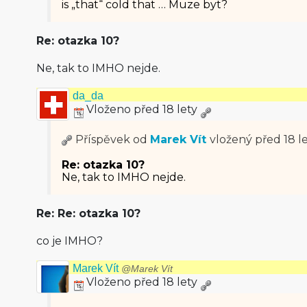
is „that“ cold that … Muze byt?
Re: otazka 10?
Ne, tak to IMHO nejde.
da_da
Vloženo před 18 lety
Příspěvek od
Marek Vít
vložený
před 18 l
Re: otazka 10?
Ne, tak to IMHO nejde.
Re: Re: otazka 10?
co je IMHO?
Marek Vít
@Marek Vít
Vloženo před 18 lety