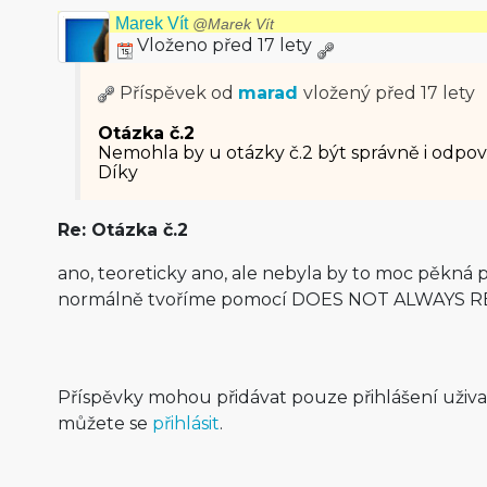
Marek Vít
@Marek Vít
Vloženo před 17 lety
Příspěvek od
marad
vložený
před 17 lety
Otázka č.2
Nemohla by u otázky č.2 být správně i odpov
Díky
Re: Otázka č.2
ano, teoreticky ano, ale nebyla by to moc pěkná 
normálně tvoříme pomocí DOES NOT ALWAYS 
Příspěvky mohou přidávat pouze přihlášení uživ
můžete se
přihlásit
.