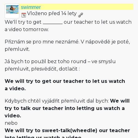
swimmer
Vloženo před 14 lety
We'll try to get ________ our teacher to let us watch
a video tomorrow.
Přiznám se pro mne neznámé. V nápovědě je poté,
přemluvit.
Já bych to použil bez toho round – ve smyslu
přemluvit, přesvědčit, dotlačit :
We will try to get our teacher to let us watch
a video.
Kdybych chtěl vyjádřit přemluvit dal bych:
We will
try to talk our teacher into letting us watch a
video.
nebo
We will try to sweet-talk(wheedle) our teacher
into letting us watch a video.