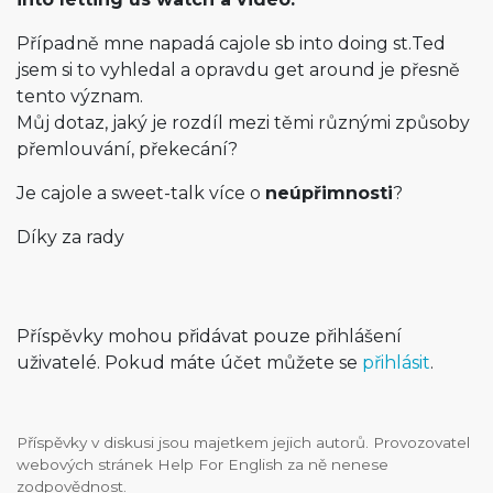
Případně mne napadá cajole sb into doing st.Ted
jsem si to vyhledal a opravdu get around je přesně
tento význam.
Můj dotaz, jaký je rozdíl mezi těmi různými způsoby
přemlouvání, překecání?
Je cajole a sweet-talk více o
neúpřimnosti
?
Díky za rady
Příspěvky mohou přidávat pouze přihlášení
uživatelé. Pokud máte účet můžete se
přihlásit
.
Příspěvky v diskusi jsou majetkem jejich autorů. Provozovatel
webových stránek Help For English za ně nenese
zodpovědnost.