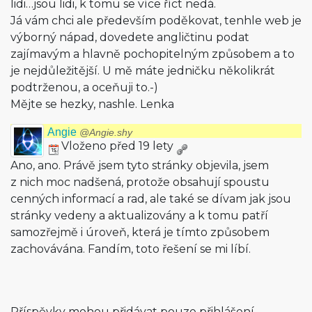
lidi…jsou lidi, k tomu se více říct nedá.
Já vám chci ale především poděkovat, tenhle web je
výborný nápad, dovedete angličtinu podat
zajímavým a hlavně pochopitelným způsobem a to
je nejdůležitější. U mě máte jedničku několikrát
podtrženou, a oceňuji to.-)
Mějte se hezky, nashle. Lenka
Angie
@Angie.shy
Vloženo před 19 lety
Ano, ano. Právě jsem tyto stránky objevila, jsem
z nich moc nadšená, protože obsahují spoustu
cenných informací a rad, ale také se dívam jak jsou
stránky vedeny a aktualizovány a k tomu patří
samozřejmě i úroveň, která je tímto způsobem
zachovávána. Fandím, toto řešení se mi líbí.
Příspěvky mohou přidávat pouze přihlášení