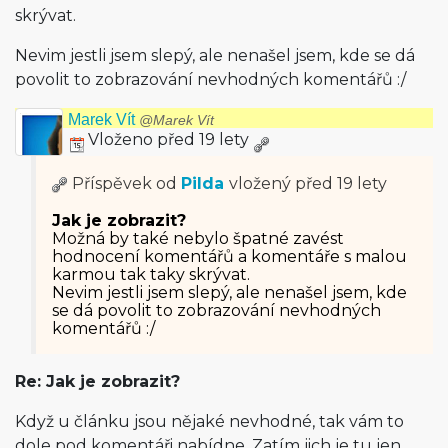
skrývat.
Nevim jestli jsem slepý, ale nenašel jsem, kde se dá
povolit to zobrazování nevhodných komentářů :/
Marek Vít
@Marek Vít
Vloženo před 19 lety
Příspěvek od
Pilda
vložený
před 19 lety
Jak je zobrazit?
Možná by také nebylo špatné zavést
hodnocení komentářů a komentáře s malou
karmou tak taky skrývat.
Nevim jestli jsem slepý, ale nenašel jsem, kde
se dá povolit to zobrazování nevhodných
komentářů :/
Re: Jak je zobrazit?
Když u článku jsou nějaké nevhodné, tak vám to
dole pod komentáři nabídne. Zatím jich je tu jen