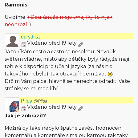
Ramonis
Uvidíme :
) Doufám, že moje smajlíky to nijak
neohrozí ;
)
eurydika
Vloženo před 19 lety
Já to říkám často a často se nespletu: Nevděk
světem vládne, místo aby dětičky byly rády, že mají
tohle k dispozici pro učení jazyka (za nás nic
takového nebylo), tak otravují lidem život
Držím Vám palce, hlavně se nenechte odradit, Vaše
stránky se mi moc líbí.
Pilda
@Pilda
Vloženo před 19 lety
Jak je zobrazit?
Možná by také nebylo špatné zavést hodnocení
komentářů a komentáře s malou karmou tak taky