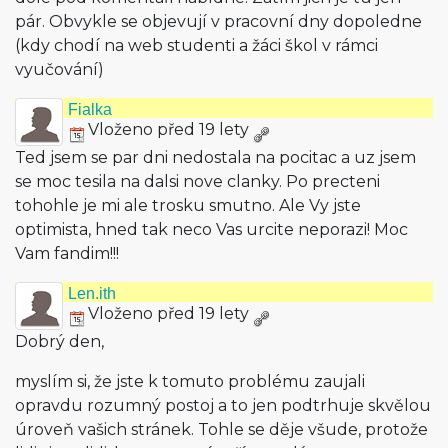
pár. Obvykle se objevují v pracovní dny dopoledne
(kdy chodí na web studenti a žáci škol v rámci
vyučování)
Fialka
Vloženo před 19 lety
Ted jsem se par dni nedostala na pocitac a uz jsem
se moc tesila na dalsi nove clanky. Po precteni
tohohle je mi ale trosku smutno. Ale Vy jste
optimista, hned tak neco Vas urcite neporazi! Moc
Vam fandim!!!
Len.ith
Vloženo před 19 lety
Dobrý den,
myslím si, že jste k tomuto problému zaujali
opravdu rozumný postoj a to jen podtrhuje skvělou
úroveň vašich stránek. Tohle se děje všude, protože