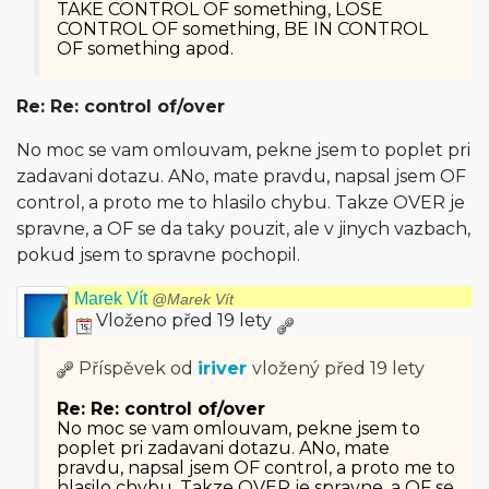
TAKE CONTROL OF something, LOSE
CONTROL OF something, BE IN CONTROL
OF something apod.
Re: Re: control of/over
No moc se vam omlouvam, pekne jsem to poplet pri
zadavani dotazu. ANo, mate pravdu, napsal jsem OF
control, a proto me to hlasilo chybu. Takze OVER je
spravne, a OF se da taky pouzit, ale v jinych vazbach,
pokud jsem to spravne pochopil.
Marek Vít
@Marek Vít
Vloženo před 19 lety
Příspěvek od
iriver
vložený
před 19 lety
Re: Re: control of/over
No moc se vam omlouvam, pekne jsem to
poplet pri zadavani dotazu. ANo, mate
pravdu, napsal jsem OF control, a proto me to
hlasilo chybu. Takze OVER je spravne, a OF se