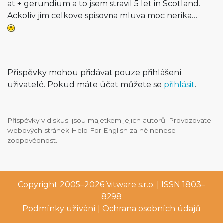
at + gerundium a to jsem stravil 5 let in Scotland.
Ackoliv jim celkove spisovna mluva moc nerika…
Příspěvky mohou přidávat pouze přihlášení
uživatelé. Pokud máte účet můžete se
přihlásit
.
Příspěvky v diskusi jsou majetkem jejich autorů. Provozovatel
webových stránek Help For English za ně nenese
zodpovědnost.
Copyright 2005–2026
Vitware s.r.o.
| ISSN 1803–
8298
Podmínky užívání
|
Ochrana osobních údajů