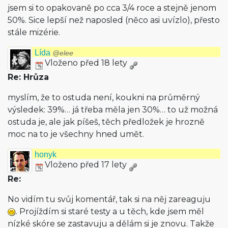
jsem si to opakovaně po cca 3/4 roce a stejně jenom
50%. Sice lepší než naposled (něco asi uvízlo), přesto
stále mizérie.
Lída
@elee
Vloženo před 18 lety
Re: Hrůza
myslím, že to ostuda není, koukni na průměrný
výsledek: 39%… já třeba měla jen 30%… to už možná
ostuda je, ale jak píšeš, těch předložek je hrozně
moc na to je všechny hned umět.
honyk
Vloženo před 17 lety
Re:
No vidím tu svůj komentář, tak si na něj zareaguju
. Projíždím si staré testy a u těch, kde jsem měl
nízké skóre se zastavuju a dělám si je znovu. Takže