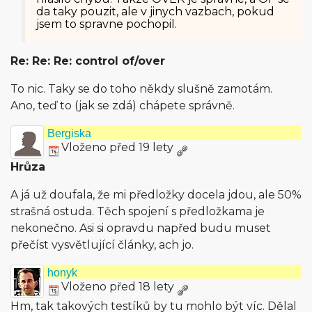
da taky pouzit, ale v jinych vazbach, pokud
jsem to spravne pochopil.
Re: Re: Re: control of/over
To nic. Taky se do toho někdy slušně zamotám.
Ano, teď to (jak se zdá) chápete správně.
Bergiska
Vloženo před 19 lety
Hrůza
A já už doufala, že mi předložky docela jdou, ale 50%
strašná ostuda. Těch spojení s předložkama je
nekonečno. Asi si opravdu napřed budu muset
přečíst vysvětlující články, ach jo.
honyk
Vloženo před 18 lety
Hm, tak takových testíků by tu mohlo být víc. Dělal