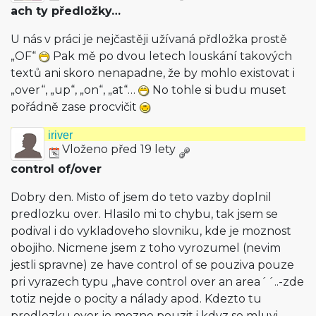
ach ty předložky…
U nás v práci je nejčastěji užívaná přdložka prostě
„OF“
Pak mě po dvou letech louskání takových
textů ani skoro nenapadne, že by mohlo existovat i
„over“, „up“, „on“, „at“…
No tohle si budu muset
pořádně zase procvičit
iriver
Vloženo před 19 lety
control of/over
Dobry den. Misto of jsem do teto vazby doplnil
predlozku over. Hlasilo mi to chybu, tak jsem se
podival i do vykladoveho slovniku, kde je moznost
obojiho. Nicmene jsem z toho vyrozumel (nevim
jestli spravne) ze have control of se pouziva pouze
pri vyrazech typu ,,have control over an area´´..-zde
totiz nejde o pocity a nálady apod. Kdezto tu
predlozku over je mozno pouzit i kdyz se mluvi