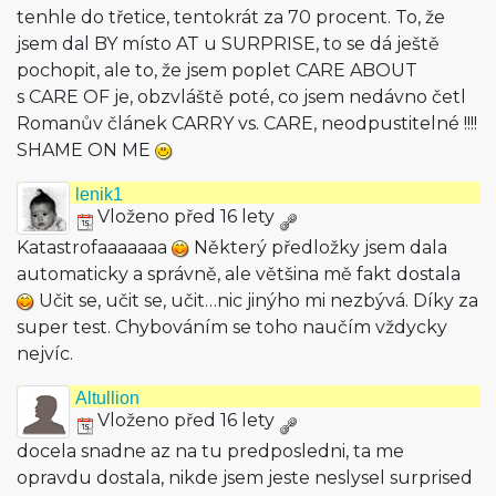
tenhle do třetice, tentokrát za 70 procent. To, že
jsem dal BY místo AT u SURPRISE, to se dá ještě
pochopit, ale to, že jsem poplet CARE ABOUT
s CARE OF je, obzvláště poté, co jsem nedávno četl
Romanův článek CARRY vs. CARE, neodpustitelné !!!!
SHAME ON ME
lenik1
Vloženo před 16 lety
Katastrofaaaaaaa
Některý předložky jsem dala
automaticky a správně, ale většina mě fakt dostala
Učit se, učit se, učit…nic jinýho mi nezbývá. Díky za
super test. Chybováním se toho naučím vždycky
nejvíc.
Altullion
Vloženo před 16 lety
docela snadne az na tu predposledni, ta me
opravdu dostala, nikde jsem jeste neslysel surprised