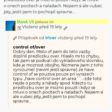
o onech pocitech a naladach. Nejsem si ale vubec
jisty, jestli jsem to pochopil spravne…
Marek Vít
@Marek Vít
Vloženo před 19 lety
Příspěvek od
iriver
vložený
před 19 lety
control of/over
Dobry den. Misto of jsem do teto vazby
doplnil predlozku over. Hlasilo mi to chybu,
tak jsem se podival i do vykladoveho slovniku,
kde je moznost obojiho. Nicmene jsem z toho
vyrozumel (nevim jestli spravne) ze have
control of se pouziva pouze pri vyrazech
typu ,,have control over an area´´..-zde totiz
nejde o pocity a nálady apod. Kdezto tu
predlozku over je mozno pouzit i kdyz se
mluvi o onech pocitech a naladach. Nejsem si
ale vubec jisty, jestli jsem to pochopil
spravne…