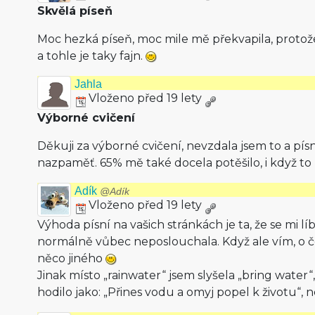
Skvělá píseň
Moc hezká píseň, moc mile mě překvapila, proto
a tohle je taky fajn.
Jahla
Vloženo před 19 lety
Výborné cvičení
Děkuji za výborné cvičení, nevzdala jsem to a pí
nazpaměť. 65% mě také docela potěšilo, i když to 
Adík
@Adík
Vloženo před 19 lety
Výhoda písní na vašich stránkách je ta, že se mi lí
normálně vůbec neposlouchala. Když ale vím, o če
něco jiného
Jinak místo „rainwater“ jsem slyšela „bring water“
hodilo jako: „Přines vodu a omyj popel k životu“, 