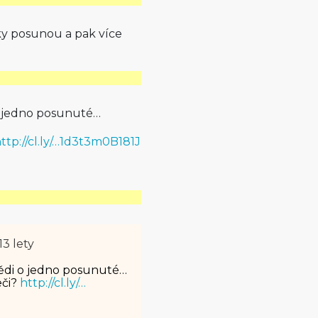
ky posunou a pak více
o jedno posunuté…
ttp://cl.ly/…1d3t3m0B181J
13 lety
ědi o jedno posunuté…
eči?
http://cl.ly/…