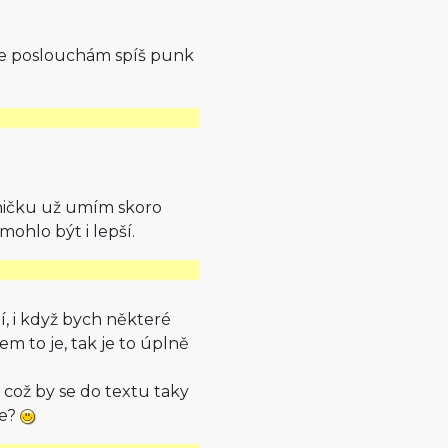
že poslouchám spíš punk
sničku už umím skoro
mohlo být i lepší.
bí, i když bych některé
m to je, tak je to úplně
, což by se do textu taky
ne?