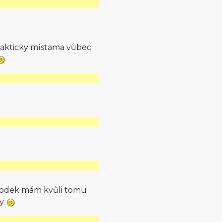
 fakticky místama vůbec
spodek mám kvůli tomu
y.