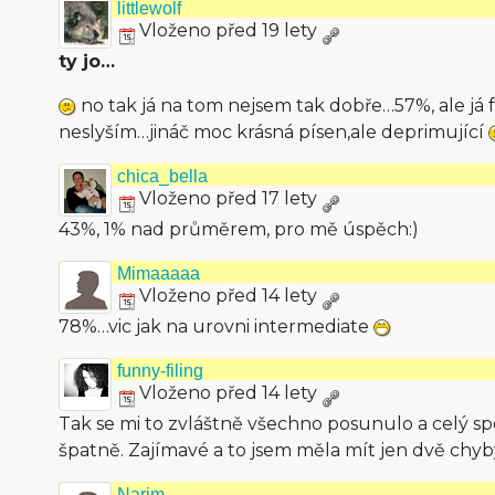
littlewolf
Vloženo před 19 lety
ty jo…
no tak já na tom nejsem tak dobře…57%, ale já
neslyším…jináč moc krásná písen,ale deprimující
chica_bella
Vloženo před 17 lety
43%, 1% nad průměrem, pro mě úspěch:)
Mimaaaaa
Vloženo před 14 lety
78%…vic jak na urovni intermediate
funny-filing
Vloženo před 14 lety
Tak se mi to zvláštně všechno posunulo a celý 
špatně. Zajímavé a to jsem měla mít jen dvě chyb
Narim