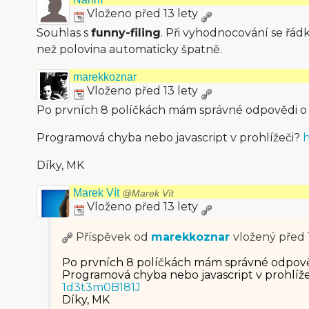
Vloženo před 13 lety
Souhlas s
funny-filing
. Při vyhodnocování se řád
než polovina automaticky špatně.
marekkoznar
Vloženo před 13 lety
Po prvních 8 políčkách mám správné odpovědi 
Programová chyba nebo javascript v prohlížeči?
h
Díky, MK
Marek Vít
@Marek Vít
Vloženo před 13 lety
Příspěvek od
marekkoznar
vložený
před 
Po prvních 8 políčkách mám správné odpov
Programová chyba nebo javascript v prohlíž
1d3t3m0B181J
Díky, MK