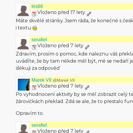
Iris66
Vloženo před 17 lety
Máte skvělé stránky. Jsem ráda, že konečně s č
i textu
serafiel
Vloženo před 7 lety
Zdravím, prosím o pomoc, kde naleznu váš překla
uvádíte, že by tam někde měl být, mě se nedaří je
děkuji za odpověď
Marek Vít
@Marek Vít
Vloženo před 7 lety
Po vyhodnocení aktivity by se měl zobrazit celý t
žárovičkách překlad. Zdá se ale, že to přestalo fu
Opravím to.
serafiel
Vloženo před 7 lety