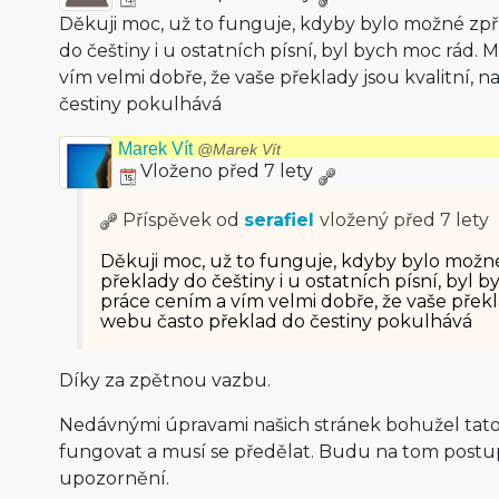
Děkuji moc, už to funguje, kdyby bylo možné zpř
do češtiny i u ostatních písní, byl bych moc rád. 
vím velmi dobře, že vaše překlady jsou kvalitní, 
čestiny pokulhává
Marek Vít
@Marek Vít
Vloženo před 7 lety
Příspěvek od
serafiel
vložený
před 7 lety
Děkuji moc, už to funguje, kdyby bylo možné
překlady do češtiny i u ostatních písní, byl b
práce cením a vím velmi dobře, že vaše překla
webu často překlad do čestiny pokulhává
Díky za zpětnou vazbu.
Nedávnými úpravami našich stránek bohužel tato
fungovat a musí se předělat. Budu na tom postup
upozornění.