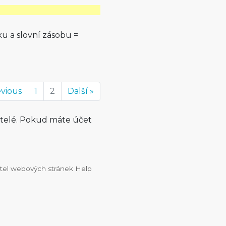
ku a slovní zásobu =
evious
1
2
Další »
atelé. Pokud máte účet
vatel webových stránek Help