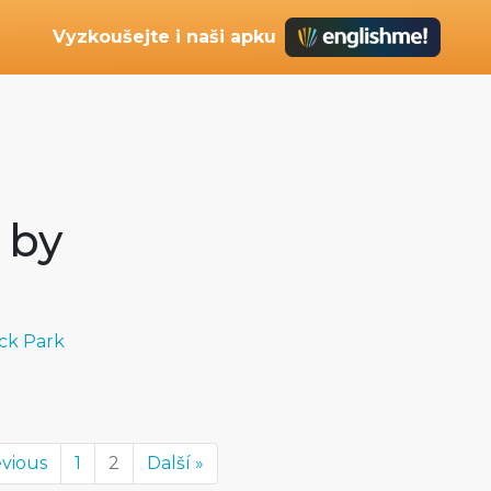
Vyzkoušejte i naši apku
 by
ick Park
evious
1
2
Další »