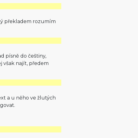
eský překladem rozumím
d písně do češtiny,
j však najít, předem
ext a u něho ve žlutých
ngovat.