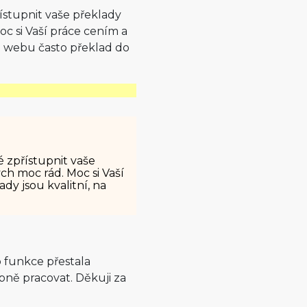
ístupnit vaše překlady
Moc si Vaší práce cením a
na webu často překlad do
 zpřístupnit vaše
ych moc rád. Moc si Vaší
dy jsou kvalitní, na
 funkce přestala
ně pracovat. Děkuji za