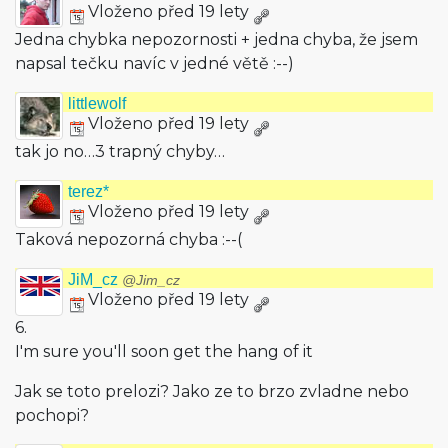
Vloženo před 19 lety
Jedna chybka nepozornosti + jedna chyba, že jsem
napsal tečku navíc v jedné větě :--)
littlewolf
Vloženo před 19 lety
tak jo no…3 trapný chyby…
terez*
Vloženo před 19 lety
Taková nepozorná chyba :--(
JiM_cz
@Jim_cz
Vloženo před 19 lety
6.
I'm sure you'll soon get the hang of it
Jak se toto prelozi? Jako ze to brzo zvladne nebo
pochopi?