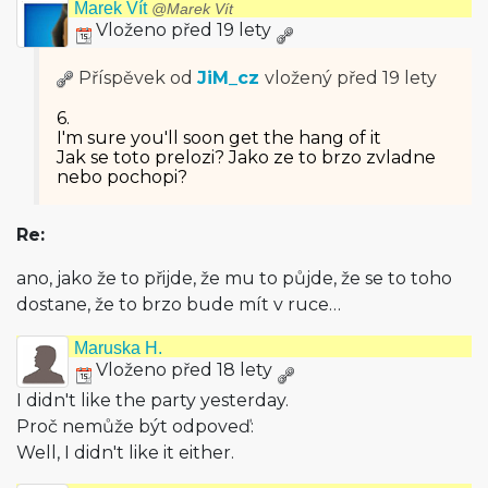
Marek Vít
@Marek Vít
Vloženo před 19 lety
Příspěvek od
JiM_cz
vložený
před 19 lety
6.
I'm sure you'll soon get the hang of it
Jak se toto prelozi? Jako ze to brzo zvladne
nebo pochopi?
Re:
ano, jako že to přijde, že mu to půjde, že se to toho
dostane, že to brzo bude mít v ruce…
Maruska H.
Vloženo před 18 lety
I didn't like the party yesterday.
Proč nemůže být odpoveď:
Well, I didn't like it either.