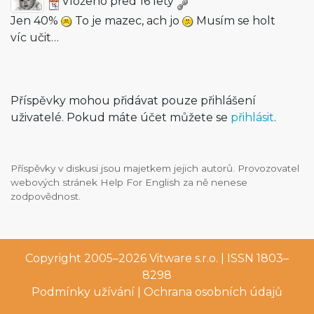
Vloženo před 16 lety
Jen 40%
To je mazec, ach jo
Musím se holt
víc učit…
Příspěvky mohou přidávat pouze přihlášení
uživatelé. Pokud máte účet můžete se
přihlásit
.
Příspěvky v diskusi jsou majetkem jejich autorů. Provozovatel
webových stránek Help For English za ně nenese
zodpovědnost.
Copyright 2005–2026
Vitware s.r.o.
| ISSN 1803–
8298
Podmínky užívání
|
Ochrana osobních údajů