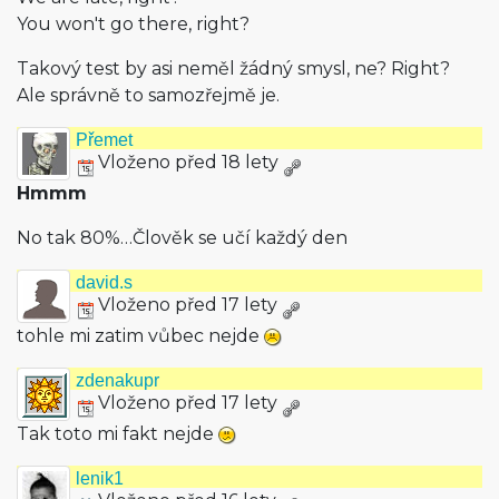
You won't go there, right?
Takový test by asi neměl žádný smysl, ne? Right?
Ale správně to samozřejmě je.
Přemet
Vloženo před 18 lety
Hmmm
No tak 80%…Člověk se učí každý den
david.s
Vloženo před 17 lety
tohle mi zatim vůbec nejde
zdenakupr
Vloženo před 17 lety
Tak toto mi fakt nejde
lenik1