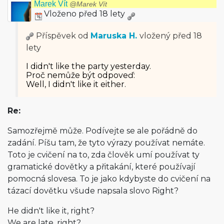
Marek Vít
@Marek Vít
Vloženo před 18 lety
Příspěvek od
Maruska H.
vložený
před 18
lety
I didn't like the party yesterday.
Proč nemůže být odpoveď:
Well, I didn't like it either.
Re:
Samozřejmě může. Podívejte se ale pořádně do
zadání. Píšu tam, že tyto výrazy používat nemáte.
Toto je cvičení na to, zda člověk umí používat ty
gramatické dovětky a přitakání, které používají
pomocná slovesa. To je jako kdybyste do cvičení na
tázací dovětku všude napsala slovo Right?
He didn't like it, right?
We are late, right?