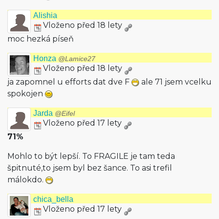
Alishia
Vloženo před 18 lety
moc hezká píseň
Honza
@Lamice27
Vloženo před 18 lety
ja zapomnel u efforts dat dve F
ale 71 jsem vcelku
spokojen
Jarda
@Eifel
Vloženo před 17 lety
71%
Mohlo to být lepší. To FRAGILE je tam teda
špitnuté,to jsem byl bez šance. To asi trefil
málokdo.
chica_bella
Vloženo před 17 lety