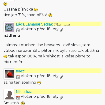
Úžasná písnička
sice jen 71%, snad příště
Láďa Lamanai Sedlák
@Lamanai
Vloženo před 18 lety
nádhera
I almost touched the heavens… dvě slova jsem
vůbec nerozuměl a přitom nebyla zase tak obtížná
tak aspoň 88%, na křehkosti a kráse písně to
nic nemění
terez*
Vloženo před 18 lety
až na ten spelling
Nikitiskaa
Vloženo před 18 lety
Smutná..