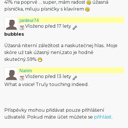
41% na poprvé … super, mám radost
úžasná
písnička, miluju písničky s klavírem
jardeur74
Vloženo před 17 lety
bubbles
Úžasná niterní záležitost a naskutečnej hlas.. Moje
skóre už tak úžasný není,zato je hodně
skutečný..59%
Narim
Vloženo před 13 lety
What a voice! Truly touching indeed.
Příspěvky mohou přidávat pouze přihlášení
uživatelé. Pokud máte účet můžete se
přihlásit
.