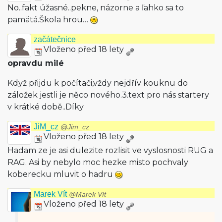
No..fakt úžasné..pekne, názorne a ľahko sa to
pamätá.Škola hrou…
začátečnice
Vloženo před 18 lety
opravdu milé
Když přijdu k počítači,vždy nejdřív kouknu do
záložek jestli je něco nového.3.text pro nás startery
v krátké době..Díky
JiM_cz
@Jim_cz
Vloženo před 18 lety
Hadam ze je asi dulezite rozlisit ve vyslosnosti RUG a
RAG. Asi by nebylo moc hezke misto pochvaly
koberecku mluvit o hadru
Marek Vít
@Marek Vít
Vloženo před 18 lety