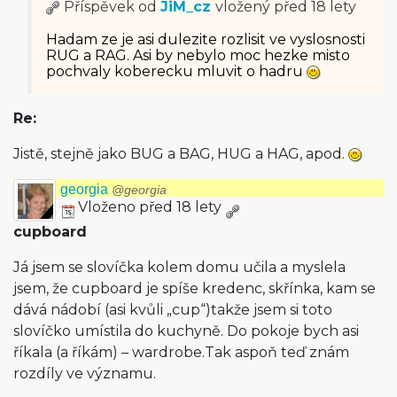
Příspěvek od
JiM_cz
vložený
před 18 lety
Hadam ze je asi dulezite rozlisit ve vyslosnosti
RUG a RAG. Asi by nebylo moc hezke misto
pochvaly koberecku mluvit o hadru
Re:
Jistě, stejně jako BUG a BAG, HUG a HAG, apod.
georgia
@georgia
Vloženo před 18 lety
cupboard
Já jsem se slovíčka kolem domu učila a myslela
jsem, že cupboard je spíše kredenc, skřínka, kam se
dává nádobí (asi kvůli „cup“)takže jsem si toto
slovíčko umístila do kuchyně. Do pokoje bych asi
říkala (a říkám) – wardrobe.Tak aspoň teď znám
rozdíly ve významu.