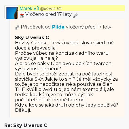
Marek Vít
@Marek Vít
Vloženo před 17 lety
Příspěvek od
Pilda
vložený
před 17 lety
Sky U verus C
Hezký článek. Ta výslovnost slova skied mě
docela překvapila.
Proč se vůbec na konci základního tvaru
vyslovuje i: a ne aj?
A proč se pak v těch dvou dalších tvarech
výslovnost nemění?
Dále bych se chtěl zeptat na počitatelnost
slovíčka SKY. Jak je to s ní? Já měl vždycky za
to, že je to nepočitatelné a používá se člen
THE kvůli pravidlu o jediném exempláři, ale
teďka koukám, že to může být jak
počitatelné, tak nepočitatelné.
Kdy a kde se jaká druh oblohy tedy používá?
Děkuji.
Re: Sky U verus C