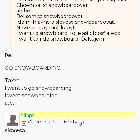
Chcem sa ísť snowboardovať.
alebo
Bol som sa snowboardovať.
Ide mi hlavne o sloveso snowboardovať.
Neviem či by mohlo byť:
I want to snowboard. to je asi blbosť alebo
I want to ride snowboard. Ďakujem
Re:
GO SNOWBOARDING
Takže:
I want to go snowboarding.
I went snowboarding.
atd.
filippo
Vloženo před 16 lety
slovesa