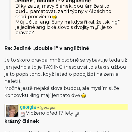
Jediné „double i“ v angličtině
Díky za zajímavý článek, doufám že si to
budu pamatovat, za tři týdny v Alpách to
snad procvičím
Můj učitel angličtiny mi kdysi říkal, že „skiing“
je jediné anglické slovo s dvojitým „i“, je to
pravda?
Re: Jediné „double i“ v angličtině
Je to skoro pravda, mně osobně se vybavuje teda už
jen jedno a to je TAXIING (nesouvisí to s taxi službou,
je to popis toho, když letadlo popojíždí na zemi a
neletí).
Možná ještě nějaká slova budou, ale myslím si, že
koncovku -iing mají jen tato dvě
georgia
@georgia
Vloženo před 17 lety
krásný článek