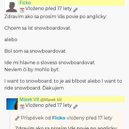
Ficko
Vloženo před 17 lety
Zdravím ako sa prosím Vás povie po anglicky:
Chcem sa ísť snowboardovať.
alebo
Bol som sa snowboardovať.
Ide mi hlavne o sloveso snowboardovať.
Neviem či by mohlo byť:
I want to snowboard. to je asi blbosť alebo I want to
ride snowboard. Ďakujem
Marek Vít
@Marek Vít
Vloženo před 17 lety
Příspěvek od
Ficko
vložený
před 17 lety
Zdravím ako sa prosím Vás povie po anglicky: