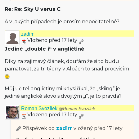
Re: Re: Sky U verus C
A v jakých případech je prosím nepočitatelné?
zadirr
Vloženo před 17 lety
Jediné „double i“ v angličtině
Díky za zajímavý článek, doufám že si to budu
pamatovat, za tři týdny v Alpách to snad procvičím
Můj učitel angličtiny mi kdysi říkal, že „skiing“ je
jediné anglické slovo s dvojitým „i“, je to pravda?
Roman Svozílek
@Roman Svozílek
Vloženo před 17 lety
Příspěvek od
zadirr
vložený
před 17 lety