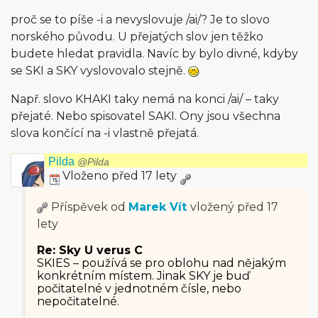
proč se to píše -i a nevyslovuje /ai/? Je to slovo
norského původu. U přejatých slov jen těžko
budete hledat pravidla. Navíc by bylo divné, kdyby
se SKI a SKY vyslovovalo stejně.
Např. slovo KHAKI taky nemá na konci /ai/ – taky
přejaté. Nebo spisovatel SAKI. Ony jsou všechna
slova končící na -i vlastně přejatá.
Pilda
@Pilda
Vloženo před 17 lety
Příspěvek od
Marek Vít
vložený
před 17
lety
Re: Sky U verus C
SKIES – používá se pro oblohu nad nějakým
konkrétním místem. Jinak SKY je buď
počitatelné v jednotném čísle, nebo
nepočitatelné.