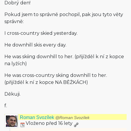
Dobrý den!
Pokud jsem to správně pochopil, pak jsou tyto věty
správně:
I cross-country skied yesterday.
He downhill skis every day.
He was skiing downhill to her. (přijížděl k ní z kopce
na lyžích)
He was cross-country skiing downhill to her.
(přijížděl k ní z kopce NA BĚŽKÁCH)
Děkuji.
f.
Roman Svozílek
@Roman Svozílek
Vloženo před 16 lety