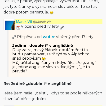
tak to je pěkné, vyčerpávající vysvětlení. Líbí se mi,
jak tyto články o významech slov píšete. To se tak
dobře potom pamatuje.
Marek Vít
@Marek Vít
Vloženo před 17 lety
Příspěvek od
zadirr
vložený
před 17 lety
Jediné „double i“ v angličtině
Díky za zajímavý článek, doufám že si to
budu pamatovat, za tři týdny v Alpách to
snad procvičím
Můj učitel angličtiny mi kdysi říkal, že „skiing“
je jediné anglické slovo s dvojitým „i“, je to
pravda?
Re: Jediné „double i“ v angličtině
ještě jsem našel „deiist“, i když to se podle některých
slovníků píše s jedním.