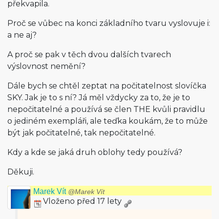
překvapila.
Proč se vůbec na konci základního tvaru vyslovuje i:
a ne aj?
A proč se pak v těch dvou dalších tvarech
výslovnost nemění?
Dále bych se chtěl zeptat na počitatelnost slovíčka
SKY. Jak je to s ní? Já měl vždycky za to, že je to
nepočitatelné a používá se člen THE kvůli pravidlu
o jediném exempláři, ale teďka koukám, že to může
být jak počitatelné, tak nepočitatelné.
Kdy a kde se jaká druh oblohy tedy používá?
Děkuji.
Marek Vít
@Marek Vít
Vloženo před 17 lety