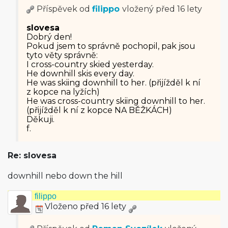
Příspěvek od
filippo
vložený
před 16 lety
slovesa
Dobrý den!
Pokud jsem to správně pochopil, pak jsou
tyto věty správně:
I cross-country skied yesterday.
He downhill skis every day.
He was skiing downhill to her. (přijížděl k ní
z kopce na lyžích)
He was cross-country skiing downhill to her.
(přijížděl k ní z kopce NA BĚŽKÁCH)
Děkuji.
f.
Re: slovesa
downhill nebo down the hill
filippo
Vloženo před 16 lety