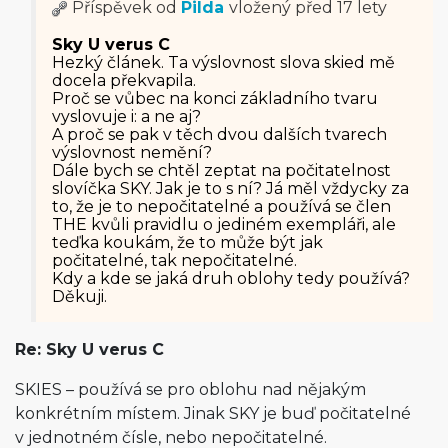
Příspěvek od
Pilda
vložený
před 17 lety
Sky U verus C
Hezký článek. Ta výslovnost slova skied mě
docela překvapila.
Proč se vůbec na konci základního tvaru
vyslovuje i: a ne aj?
A proč se pak v těch dvou dalších tvarech
výslovnost nemění?
Dále bych se chtěl zeptat na počitatelnost
slovíčka SKY. Jak je to s ní? Já měl vždycky za
to, že je to nepočitatelné a používá se člen
THE kvůli pravidlu o jediném exempláři, ale
teďka koukám, že to může být jak
počitatelné, tak nepočitatelné.
Kdy a kde se jaká druh oblohy tedy používá?
Děkuji.
Re: Sky U verus C
SKIES – používá se pro oblohu nad nějakým
konkrétním místem. Jinak SKY je buď počitatelné
v jednotném čísle, nebo nepočitatelné.