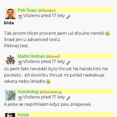
Petr Švarc
@Random
Vloženo před 17 lety
bída
Tak jenom třicet procent jsem už dlouho neměl
.
Snad jen u advanced testů.
Pěknej test.
Martin Hofman
@hooofi
Vloženo před 17 lety
co jsem fakt nevěděl bylo thrust his hands into his
pockets… při slovíčku thrust mi pořád naskakuje
raketa nebo letadlo
Hum4nfrog
@Hum4nfrog
Vloženo před 17 lety
A jeste se neprihlasim kdyz pisu prispevek.
honyk