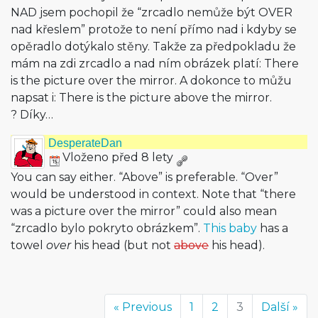
NAD jsem pochopil že “zrcadlo nemůže být OVER
nad křeslem” protože to není přímo nad i kdyby se
opěradlo dotýkalo stěny. Takže za předpokladu že
mám na zdi zrcadlo a nad ním obrázek platí: There
is the picture over the mirror. A dokonce to můžu
napsat i: There is the picture above the mirror.
? Díky…
DesperateDan
Vloženo před 8 lety
You can say either. “Above” is preferable. “Over”
would be understood in context. Note that “there
was a picture over the mirror” could also mean
“zrcadlo bylo pokryto obrázkem”.
This baby
has a
towel
over
his head (but not
above
his head).
« Previous
1
2
3
Další »