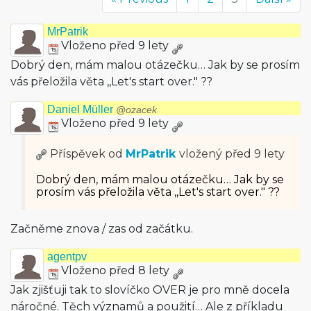
MrPatrik
Vloženo před 9 lety
Dobrý den, mám malou otázečku… Jak by se prosím
vás přeložila věta ,,Let's start over." ??
Daniel Müller
@ozacek
Vloženo před 9 lety
Příspěvek od
MrPatrik
vložený
před 9 lety
Dobrý den, mám malou otázečku… Jak by se
prosím vás přeložila věta ,,Let's start over." ??
Začněme znova / zas od začátku.
agentpv
Vloženo před 8 lety
Jak zjišťuji tak to slovíčko OVER je pro mně docela
náročné. Těch významů a použití… Ale z příkladu