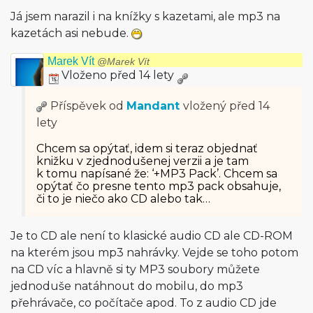
Já jsem narazil i na knížky s kazetami, ale mp3 na
kazetách asi nebude.
Marek Vít
@Marek Vít
Vloženo před 14 lety
Příspěvek od
Mandant
vložený
před 14
lety
Chcem sa opýtať, idem si teraz objednať
knižku v zjednodušenej verzii a je tam
k tomu napísané že: ‘+MP3 Pack’. Chcem sa
opýtať čo presne tento mp3 pack obsahuje,
či to je niečo ako CD alebo tak…
Je to CD ale není to klasické audio CD ale CD-ROM
na kterém jsou mp3 nahrávky. Vejde se toho potom
na CD víc a hlavně si ty MP3 soubory můžete
jednoduše natáhnout do mobilu, do mp3
přehrávače, co počítače apod. To z audio CD jde