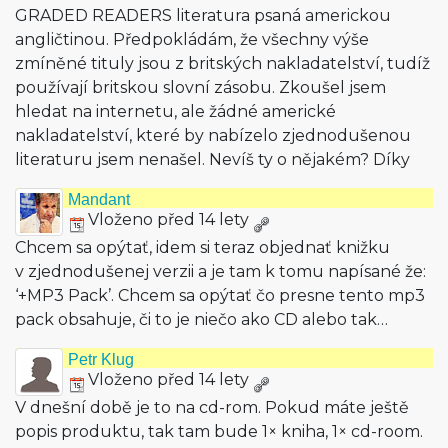
GRADED READERS literatura psaná americkou
angličtinou. Předpokládám, že všechny výše
zmíněné tituly jsou z britských nakladatelství, tudíž
používají britskou slovní zásobu. Zkoušel jsem
hledat na internetu, ale žádné americké
nakladatelství, které by nabízelo zjednodušenou
literaturu jsem nenašel. Nevíš ty o nějakém? Díky
Mandant
Vloženo před 14 lety
Chcem sa opýtať, idem si teraz objednať knižku
v zjednodušenej verzii a je tam k tomu napísané že:
‘+MP3 Pack’. Chcem sa opýtať čo presne tento mp3
pack obsahuje, či to je niečo ako CD alebo tak…
Petr Klug
Vloženo před 14 lety
V dnešní době je to na cd-rom. Pokud máte ještě
popis produktu, tak tam bude 1× kniha, 1× cd-room.