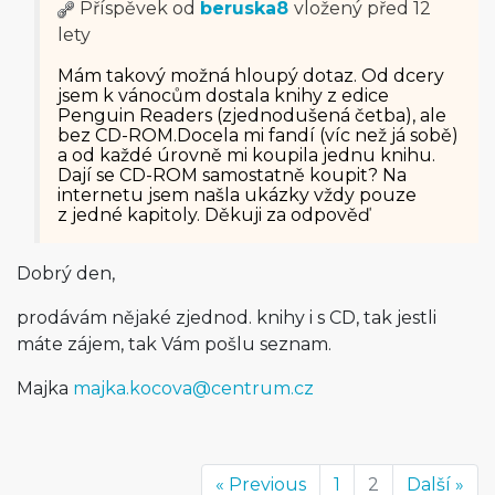
Příspěvek od
beruska8
vložený
před 12
lety
Mám takový možná hloupý dotaz. Od dcery
jsem k vánocům dostala knihy z edice
Penguin Readers (zjednodušená četba), ale
bez CD-ROM.Docela mi fandí (víc než já sobě)
a od každé úrovně mi koupila jednu knihu.
Dají se CD-ROM samostatně koupit? Na
internetu jsem našla ukázky vždy pouze
z jedné kapitoly. Děkuji za odpověď
Dobrý den,
prodávám nějaké zjednod. knihy i s CD, tak jestli
máte zájem, tak Vám pošlu seznam.
Majka
majka.kocova@
centrum.cz
« Previous
1
2
Další »