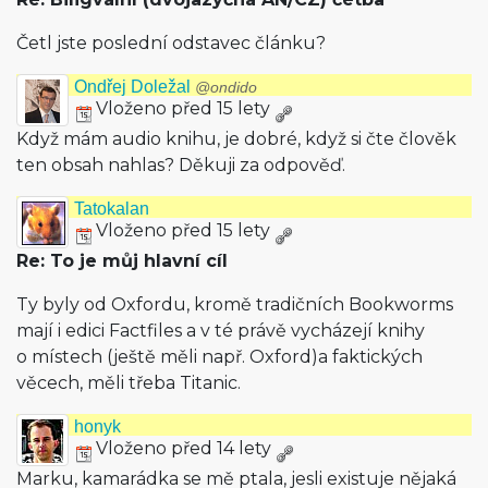
Četl jste poslední odstavec článku?
Ondřej Doležal
@ondido
Vloženo před 15 lety
Když mám audio knihu, je dobré, když si čte člověk
ten obsah nahlas? Děkuji za odpověď.
Tatokalan
Vloženo před 15 lety
Re: To je můj hlavní cíl
Ty byly od Oxfordu, kromě tradičních Bookworms
mají i edici Factfiles a v té právě vycházejí knihy
o místech (ještě měli např. Oxford)a faktických
věcech, měli třeba Titanic.
honyk
Vloženo před 14 lety
Marku, kamarádka se mě ptala, jesli existuje nějaká