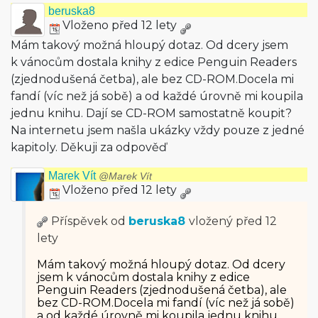
beruska8
Vloženo před 12 lety
Mám takový možná hloupý dotaz. Od dcery jsem
k vánocům dostala knihy z edice Penguin Readers
(zjednodušená četba), ale bez CD-ROM.Docela mi
fandí (víc než já sobě) a od každé úrovně mi koupila
jednu knihu. Dají se CD-ROM samostatně koupit?
Na internetu jsem našla ukázky vždy pouze z jedné
kapitoly. Děkuji za odpověď
Marek Vít
@Marek Vít
Vloženo před 12 lety
Příspěvek od
beruska8
vložený
před 12
lety
Mám takový možná hloupý dotaz. Od dcery
jsem k vánocům dostala knihy z edice
Penguin Readers (zjednodušená četba), ale
bez CD-ROM.Docela mi fandí (víc než já sobě)
a od každé úrovně mi koupila jednu knihu.