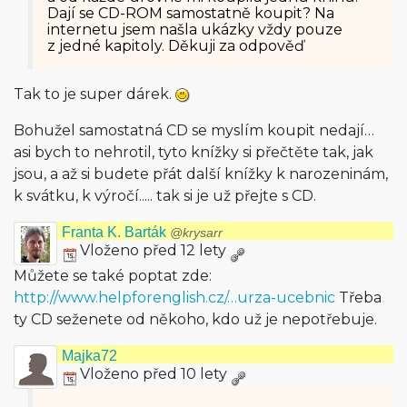
Dají se CD-ROM samostatně koupit? Na
internetu jsem našla ukázky vždy pouze
z jedné kapitoly. Děkuji za odpověď
Tak to je super dárek.
Bohužel samostatná CD se myslím koupit nedají…
asi bych to nehrotil, tyto knížky si přečtěte tak, jak
jsou, a až si budete přát další knížky k narozeninám,
k svátku, k výročí..... tak si je už přejte s CD.
Franta K. Barták
@krysarr
Vloženo před 12 lety
Můžete se také poptat zde:
http://www.helpforenglish.cz/…urza-ucebnic
Třeba
ty CD seženete od někoho, kdo už je nepotřebuje.
Majka72
Vloženo před 10 lety