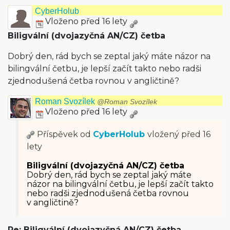
CyberHolub
Vloženo před 16 lety
Biligvální (dvojazyčná AN/CZ) četba
Dobrý den, rád bych se zeptal jaký máte názor na
bilingvální četbu, je lepší začít takto nebo radši
zjednodušená četba rovnou v angličtině?
Roman Svozílek
@Roman Svozílek
Vloženo před 16 lety
Příspěvek od
CyberHolub
vložený
před 16
lety
Biligvální (dvojazyčná AN/CZ) četba
Dobrý den, rád bych se zeptal jaký máte
názor na bilingvální četbu, je lepší začít takto
nebo radši zjednodušená četba rovnou
v angličtině?
Re: Biligvální (dvojazyčná AN/CZ) četba