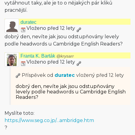
vytáhnout taky, ale je to o nějakých pár kliků
pracnější.
duratec
Vloženo před 12 lety
dobrý den, nevíte jak jsou odstupňovány levely
podle headwords u Cambridge English Readers?
Franta K. Barták
@krysarr
Vloženo před 12 lety
Příspěvek od
duratec
vložený
před 12 lety
dobrý den, nevíte jak jsou odstupňovány
levely podle headwords u Cambridge English
Readers?
Myslíte toto:
https://www.seg.co.jp/…ambridge.htm
?