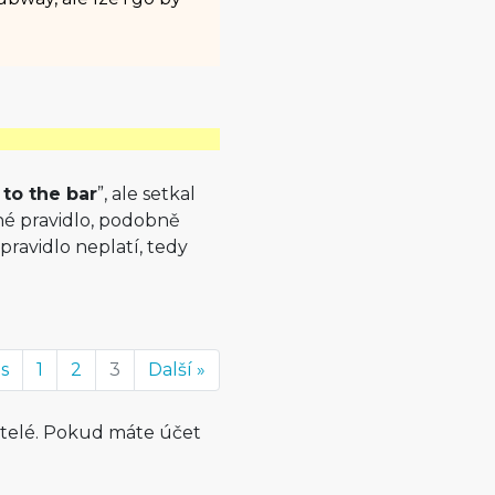
 to the bar
”, ale setkal
bné pravidlo, podobně
ravidlo neplatí, tedy
us
1
2
3
Další »
atelé. Pokud máte účet