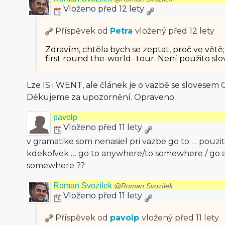
Vloženo před 12 lety
Příspěvek od
Petra
vložený
před 12 lety
Zdravím, chtěla bych se zeptat, proč ve větě;
first round the-world- tour. Není použito sl
Lze IS i WENT, ale článek je o vazbě se slovesem 
Děkujeme za upozornění. Opraveno.
pavolp
Vloženo před 11 lety
v gramatike som nenasiel pri vazbe go to … pouziti 
kdekoľvek … go to anywhere/to somewhere / go 
somewhere ??
Roman Svozílek
@Roman Svozílek
Vloženo před 11 lety
Příspěvek od
pavolp
vložený
před 11 lety