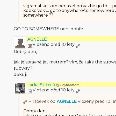
v gramatike som nenasiel pri vazbe go to … pou
kdekoľvek … go to anywhere/to somewhere 
somewhere ??
GO TO SOMEWHERE není dobře
AGNELLE
Vloženo před 10 lety
Dobrý den,
jak je správně jet metrem? vím, že take the subway
subway?
děkuji
Lucka Skrčená
@lucythemom
Vloženo před 10 lety
Příspěvek od
AGNELLE
vložený
před 10 le
Dobrý den,
jak je správně jet metrem? vím, že take the s