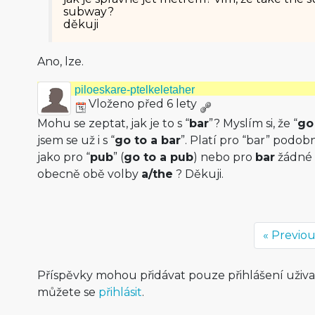
subway?
děkuji
Ano, lze.
piloeskare-ptelkeletaher
Vloženo před 6 lety
Mohu se zeptat, jak je to s “
bar
”? Myslím si, že “
go
jsem se už i s “
go to a bar
”. Platí pro “bar” podo
jako pro “
pub
” (
go to a pub
) nebo pro
bar
žádné p
obecně obě volby
a/the
? Děkuji.
« Previo
Příspěvky mohou přidávat pouze přihlášení uživ
můžete se
přihlásit
.