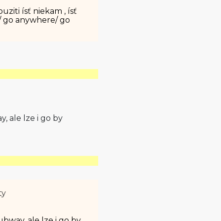
ziti ísť niekam , ísť
/ go anywhere/ go
, ale lze i go by
ty
ubway, ale lze i go by