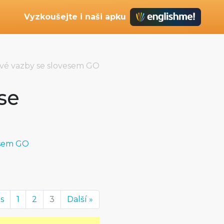
Vyzkoušejte i naši apku
vé vazby se slovesem GO
se
esem GO
us
1
2
3
Další »