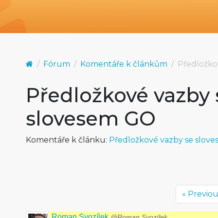
Fórum
Komentáře k článkům
Předložko
Předložkové vazby 
slovesem GO
Komentáře k článku:
Předložkové vazby se slov
« Previo
Roman Svozílek
@Roman Svozílek