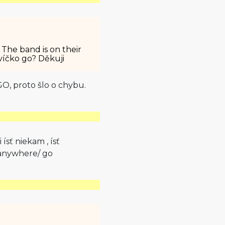
 The band is on their
ovíčko go? Děkuji
GO, proto šlo o chybu.
ísť niekam , ísť
anywhere/ go