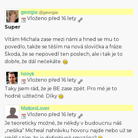
georgia
@georgia
Vloženo před 16 lety
Super
Vítám Michala zase mezi námi a hned se mu to
povedlo, takže se těším na nová slovíčka a fráze.
Škoda, že se nepovedl ten poslech, ale i tak je to
dobře, že dál nečekáte.
honyk
Vloženo před 16 lety
Taky jsem rád, že je BE zase zpět. Pro mě je to
hodně užitečné. Díky
MattoniLover
Vloženo před 16 lety
Je teoreticky možné, že někdy v budoucnu náš
„nešika“ Micheal nahrávku hovoru najde nebo už se
smířil s tím, že je definitivně smazána?