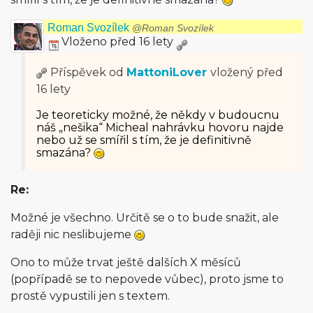
Roman Svozílek
@Roman Svozílek
Vloženo před 16 lety
Příspěvek od
MattoniLover
vložený
před
16 lety
Je teoreticky možné, že někdy v budoucnu
náš „nešika“ Micheal nahrávku hovoru najde
nebo už se smířil s tím, že je definitivně
smazána?
Re:
Možné je všechno. Určitě se o to bude snažit, ale
raději nic neslibujeme
Ono to může trvat ještě dalších X měsíců
(popřípadě se to nepovede vůbec), proto jsme to
prostě vypustili jen s textem.