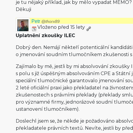
je tu nějaký příklad, jak by mělo vypadat MEMO?
Děkuji
Petr
@thorx89
Vloženo před 15 lety
Uplatnění zkoušky ILEC
Dobrý den. Nemájí někteří potenticální kandidát
o jmenování soudním tlumočníkem zkušenosti s
Zajímalo by mě, jestli by mi absolvování zkoušky I
s polu s již úspěšným absolvováním CPE a Státní
speciální tlumočnické garantovalo jmenování s
2 leté oficiální praxi jako překladatel na živnosten
zkušenostech s právními překlady (překlady smluv
pro významné firmy, jednorázové soudní tlumoč
ustanovení tlumočníkem).
Doslechl jsem se, že někde je požadováno absolv
překladatele právních textů. Nevíte, jestli by p