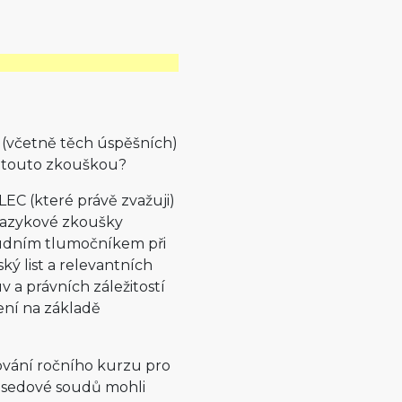
i (včetně těch úspěšních)
 touto zkouškou?
LEC (které právě zvažuji)
 jazykové zkoušky
oudním tlumočníkem při
ský list a relevantních
 a právních záležitostí
ení na základě
ování ročního kurzu pro
ředsedové soudů mohli