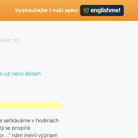
Vyzkoušejte i naši apku
Alert #2
ho už něco dělám
se setkáváme v hodinách
ji se propírá
for …“ nám mění význam