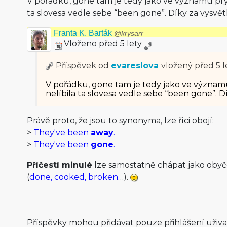
V pořádku, gone tam je tedy jako ve významu pryč
ta slovesa vedle sebe “been gone”. Díky za vysvět
Franta K. Barták
@krysarr
Vloženo před 5 lety
Příspěvek od
evareslova
vložený
před 5 l
V pořádku, gone tam je tedy jako ve význam
nelíbila ta slovesa vedle sebe “been gone”. Dí
Právě proto, že jsou to synonyma, lze říci obojí:
>
They've been
away
.
>
They've been
gone
.
Příčestí minulé
lze samostatně chápat jako oby
(
done, cooked, broken
…).
Příspěvky mohou přidávat pouze přihlášení uživ