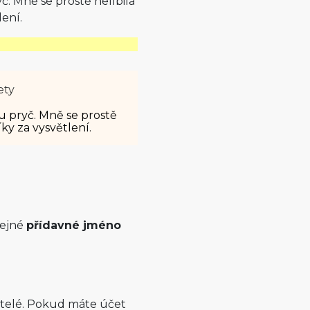
. Mně se prostě nelíbila
lení.
ety
u pryč. Mně se prostě
ky za vysvětlení.
čejné
přídavné jméno
atelé. Pokud máte účet