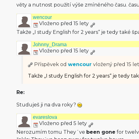
věty a nutnost použití výše zmíněného času. času
wencour
Vloženo před 15 lety
Takže „I study English for 2 years“ je tedy také špa
Johnny_Drama
Vloženo před 15 lety
Příspěvek od
wencour
vložený
před 15 le
Takže „I study English for 2 years“ je tedy tak
Re:
Studuješ ji na dva roky?
evareslova
Vloženo před 5 lety
Nerozumím tomu They´ve
been gone
for twelv