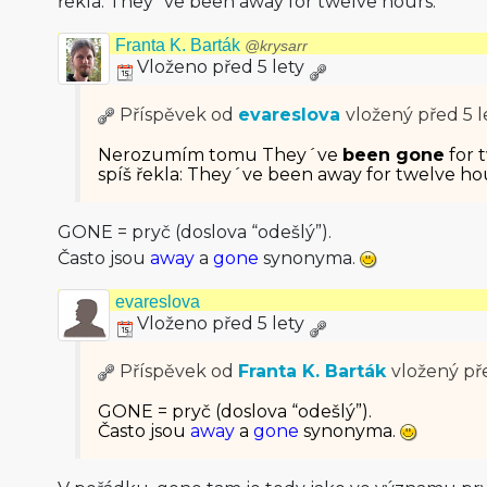
řekla: They´ve been away for twelve hours.
Franta K. Barták
@krysarr
Vloženo před 5 lety
Příspěvek od
evareslova
vložený
před 5 l
Nerozumím tomu They´ve
been gone
for 
spíš řekla: They´ve been away for twelve ho
GONE = pryč (doslova “odešlý”).
Často jsou
away
a
gone
synonyma.
evareslova
Vloženo před 5 lety
Příspěvek od
Franta K. Barták
vložený
př
GONE = pryč (doslova “odešlý”).
Často jsou
away
a
gone
synonyma.