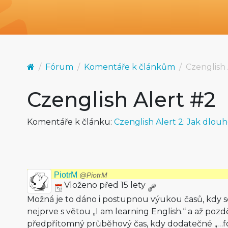
Fórum
Komentáře k článkům
Czenglish 
Czenglish Alert #2
Komentáře k článku:
Czenglish Alert 2: Jak dlou
PiotrM
@PiotrM
Vloženo před 15 lety
Možná je to dáno i postupnou výukou časů, kdy 
nejprve s větou „I am learning English.“ a až pozdě
předpřítomný průběhový čas, kdy dodatečné „…