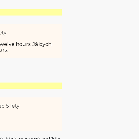
ety
twelve hours. Já bych
urs.
ed 5 lety