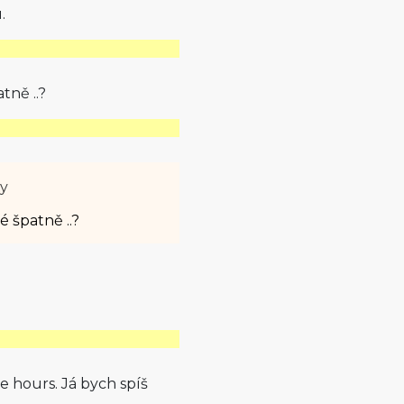
.
tně ..?
ty
é špatně ..?
e hours. Já bych spíš