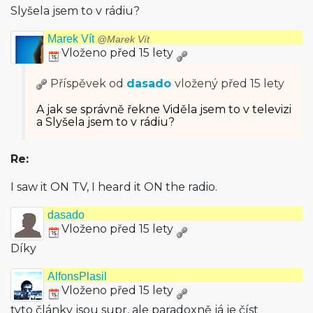
Slyšela jsem to v rádiu?
Marek Vít
@Marek Vít
Vloženo před 15 lety
Příspěvek od
dasado
vložený
před 15 lety
A jak se správně řekne Viděla jsem to v televizi
a Slyšela jsem to v rádiu?
Re:
I saw it ON TV, I heard it ON the radio.
dasado
Vloženo před 15 lety
Díky
AlfonsPlasil
Vloženo před 15 lety
tyto články jsou supr, ale paradoxně já je číst