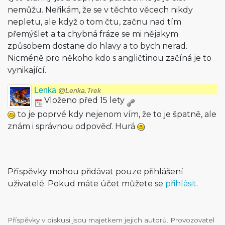
nemůžu. Neřikám, že se v těchto věcech nikdy
nepletu, ale když o tom čtu, začnu nad tím
přemýšlet a ta chybná fráze se mi nějakym
způsobem dostane do hlavy a to bych nerad.
Nicméně pro někoho kdo s angličtinou začíná je to
vynikající.
Lenka
@Lenka.Trek
Vloženo před 15 lety
to je poprvé kdy nejenom vím, že to je špatně, ale
znám i správnou odpověď. Hurá
Příspěvky mohou přidávat pouze přihlášení
uživatelé. Pokud máte účet můžete se
přihlásit
.
Příspěvky v diskusi jsou majetkem jejich autorů. Provozovatel