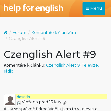
Menu
Fórum
Komentáře k článkům
Czenglish Alert #9
Czenglish Alert #9
Komentáře k článku:
Czenglish Alert 9: Televize,
rádio
dasado
Vloženo před 15 lety
A jak se správně řekne Viděla jsem to v televizi a