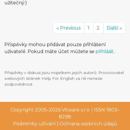
užitečný:)
« Previous
1
2
Další »
Příspěvky mohou přidávat pouze přihlášení
uživatelé. Pokud máte účet můžete se
přihlásit
.
Příspěvky v diskusi jsou majetkem jejich autorů. Provozovatel
webových stránek Help For English za ně nenese
zodpovědnost.
Copyright 2005–2026
Vitware s.r.o.
| ISSN 1803–
8298
Podmínky užívání
|
Ochrana osobních údajů