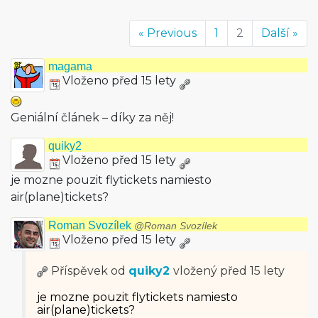
« Previous
1
2
Další »
magama
Vloženo před 15 lety
Geniální článek – díky za něj!
quiky2
Vloženo před 15 lety
je mozne pouzit flytickets namiesto
air(plane)tickets?
Roman Svozílek
@Roman Svozílek
Vloženo před 15 lety
Příspěvek od
quiky2
vložený
před 15 lety
je mozne pouzit flytickets namiesto
air(plane)tickets?