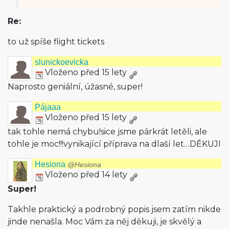
Re:
to už spíše flight tickets
slunickoevicka
Vloženo před 15 lety
Naprosto geniální, úžasné, super!
Pájaaa
Vloženo před 15 lety
tak tohle nemá chybu!sice jsme párkrát letěli, ale
tohle je moc!!!vynikající příprava na dlaší let…DĚKUJI
Hesiona
@Hesiona
Vloženo před 14 lety
Super!
Takhle praktický a podrobný popis jsem zatím nikde
jinde nenašla. Moc Vám za něj děkuji, je skvělý a