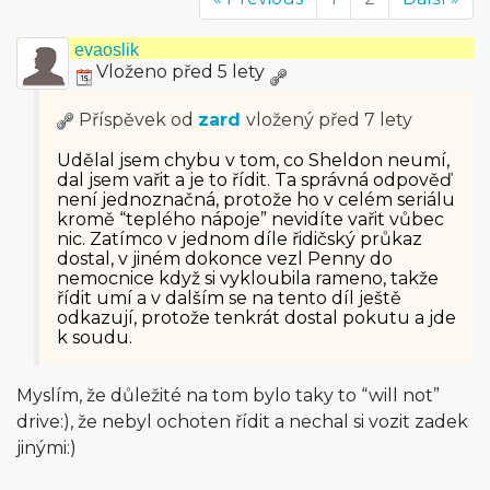
evaoslik
Vloženo před 5 lety
Příspěvek od
zard
vložený
před 7 lety
Udělal jsem chybu v tom, co Sheldon neumí,
dal jsem vařit a je to řídit. Ta správná odpověď
není jednoznačná, protože ho v celém seriálu
kromě “teplého nápoje” nevidíte vařit vůbec
nic. Zatímco v jednom díle řidičský průkaz
dostal, v jiném dokonce vezl Penny do
nemocnice když si vykloubila rameno, takže
řídit umí a v dalším se na tento díl ještě
odkazují, protože tenkrát dostal pokutu a jde
k soudu.
Myslím, že důležité na tom bylo taky to “will not”
drive:), že nebyl ochoten řídit a nechal si vozit zadek
jinými:)