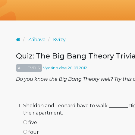
Zábava
Kvízy
Quiz: The Big Bang Theory Trivi
ALL LEVELS
Vydáno dne 20.07.2012
Do you know the Big Bang Theory well? Try this 
Sheldon and Leonard have to walk ________ fligh
their apartment.
five
four