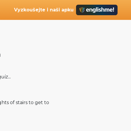
Vyzkoušejte i naši apku
a
quiz…
ts of stairs to get to