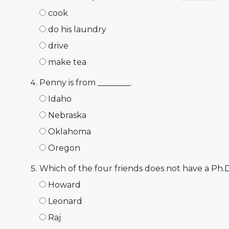
cook
do his laundry
drive
make tea
Penny is from ________.
Idaho
Nebraska
Oklahoma
Oregon
Which of the four friends does not have a Ph.D
Howard
Leonard
Raj