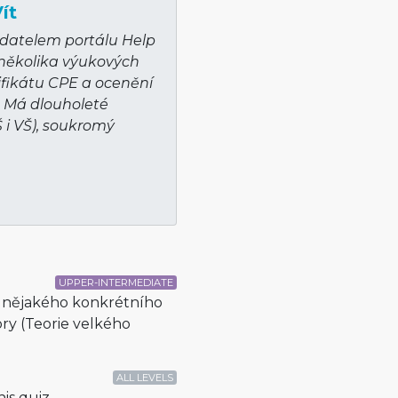
ít
adatelem portálu Help
 několika výukových
ifikátu CPE a ocenění
. Má dlouholeté
Š i VŠ), soukromý
UPPER-INTERMEDIATE
jí nějakého konkrétního
ory (Teorie velkého
ALL LEVELS
is quiz.