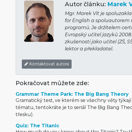
Autor článku:
Marek V
Mgr. Marek Vít je spoluzakl
for English a spoluautorem
programů. Je držitelem cert
Evropský učitel jazyků 2008
zkušenosti jako učitel (ZŠ, S
lektor a překladatel.
Kontaktovat autora
Pokračovat můžete zde:
Grammar Theme Park: The Big Bang Theory
Gramatický test, ve kterém se všechny věty týka
tématu, tentokráte je to seriál The Big Bang The
třesku).
Quiz: The Titanic
How much do you know about the Titanic? Try th