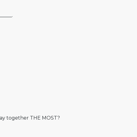
_____.
 play together THE MOST?