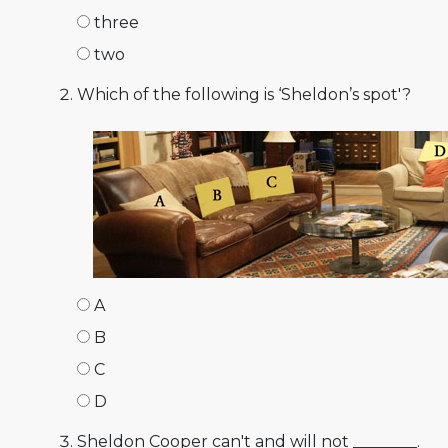
three
two
Which of the following is ‘Sheldon’s spot'?
A
B
C
D
Sheldon Cooper can't and will not ________.