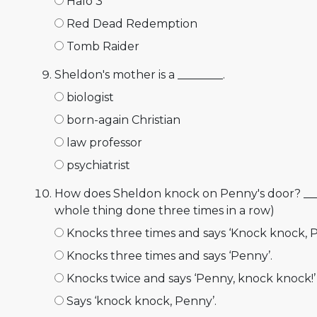
Halo 3
Red Dead Redemption
Tomb Raider
Sheldon's mother is a ________.
biologist
born-again Christian
law professor
psychiatrist
How does Sheldon knock on Penny's door? ____
whole thing done three times in a row)
Knocks three times and says ‘Knock knock, P
Knocks three times and says ‘Penny’.
Knocks twice and says ‘Penny, knock knock!’
Says ‘knock knock, Penny’.