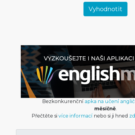
Bezkonkurenční
apka na učení anglič
měsíčně
.
Přečtěte si
více informací
nebo si ji hned
zd