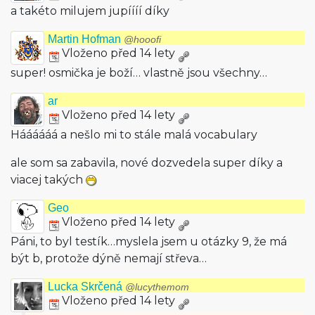
a takéto milujem jupíííí díky
Martin Hofman
@hooofi
Vloženo před 14 lety
super! osmička je boží… vlastně jsou všechny…
ar
Vloženo před 14 lety
Háááááá a nešlo mi to stále malá vocabulary
ale som sa zabavila, nové dozvedela super díky a
viacej takých
Geo
Vloženo před 14 lety
Páni, to byl testík…myslela jsem u otázky 9, že má
být b, protože dýně nemají střeva…
Lucka Skrčená
@lucythemom
Vloženo před 14 lety