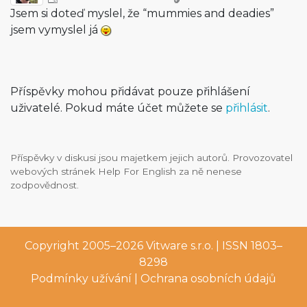
Jsem si doteď myslel, že “mummies and deadies”
jsem vymyslel já
Příspěvky mohou přidávat pouze přihlášení
uživatelé. Pokud máte účet můžete se
přihlásit
.
Příspěvky v diskusi jsou majetkem jejich autorů. Provozovatel
webových stránek Help For English za ně nenese
zodpovědnost.
Copyright 2005–2026
Vitware s.r.o.
| ISSN 1803–
8298
Podmínky užívání
|
Ochrana osobních údajů