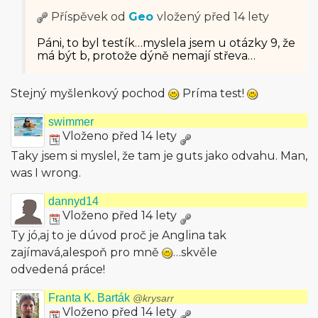
Příspěvek od
Geo
vložený
před 14 lety
Páni, to byl testík…myslela jsem u otázky 9, že
má být b, protože dýně nemají střeva…
Stejný myšlenkový pochod
Príma test!
swimmer
Vloženo před 14 lety
Taky jsem si myslel, že tam je guts jako odvahu. Man,
was I wrong.
dannyd14
Vloženo před 14 lety
Ty jó,aj to je dúvod proč je Anglina tak
zajímavá,alespoň pro mně
…skvěle
odvedená práce!
Franta K. Barták
@krysarr
Vloženo před 14 lety