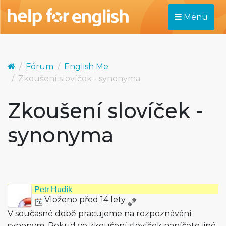
Menu
Fórum
English Me
Zkoušení slovíček - synonyma
Zkoušení slovíček -
synonyma
Petr Hudík
Vloženo před 14 lety
V současné době pracujeme na rozpoznávání
synonym. Pokud ve zkoušení slovíček napíšete jiné