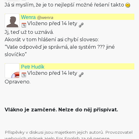
Já si myslím, že je to nejlepší možné řešení takto
Wenra
@wenra
Vloženo před 14 lety
Jj, teď už to uznává.
Akorát v tom hlášení asi chybí sloveso:
“Vaše odpověď je správná, ale systém ??? jiné
slovíčko”
Petr Hudík
Vloženo před 14 lety
Opraveno.
Vlákno je zamčené. Nelze do něj přispívat.
Příspěvky v diskusi jsou majetkem jejich autorů. Provozovatel
webových stránek Help For English za ně nenese