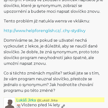
slovíčko, které je synonymum, zobrazí se
upozornění a budete moci napsat slovíčko znovu.
Tento problém již naťukla wenra ve vkláknu:
http://www.helpforenglish.cz/…chy-stydlivy
Domníváme se, že pokud se uživatel nechá
vyzkoušet z lekce, je důležité, aby se naučil dané
slovíčko. Je dobře, že zná synonymum, proto toto
slovíčko program nevyhodnotí jako špatně, ale
umožní napsat znovu.
Co si těchto změnách myslíte? setkali jste se s tím,
že vám program neuznal slovíčko, přestože se
jednalo o synonymum? Jak hodnotíte chování
programu po této změně?
Lukáš Jirka
@Lukáš Jirka
Vloženo před 14 lety