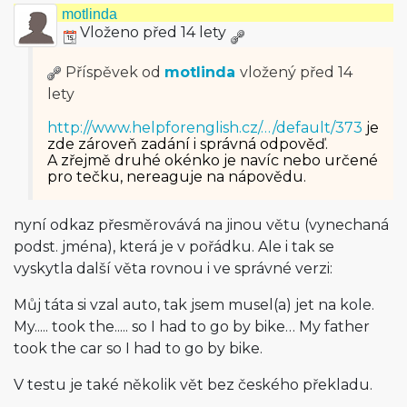
motlinda
Vloženo před 14 lety
Příspěvek od
motlinda
vložený
před 14
lety
http://www.helpforenglish.cz/…/default/373
je
zde zároveň zadání i správná odpověď.
A zřejmě druhé okénko je navíc nebo určené
pro tečku, nereaguje na nápovědu.
nyní odkaz přesměrovává na jinou větu (vynechaná
podst. jména), která je v pořádku. Ale i tak se
vyskytla další věta rovnou i ve správné verzi:
Můj táta si vzal auto, tak jsem musel(a) jet na kole.
My..... took the..... so I had to go by bike… My father
took the car so I had to go by bike.
V testu je také několik vět bez českého překladu.