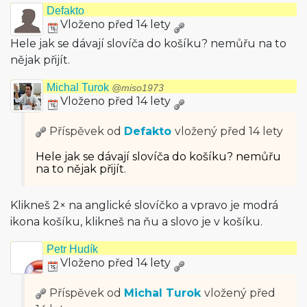
Defakto
Vloženo před 14 lety
Hele jak se dávají slovíča do košíku? nemůřu na to
nějak přijít.
Michal Turok
@miso1973
Vloženo před 14 lety
Příspěvek od
Defakto
vložený
před 14 lety
Hele jak se dávají slovíča do košíku? nemůřu
na to nějak přijít.
Klikneš 2× na anglické slovíčko a vpravo je modrá
ikona košíku, klikneš na ňu a slovo je v košíku.
Petr Hudík
Vloženo před 14 lety
Příspěvek od
Michal Turok
vložený
před