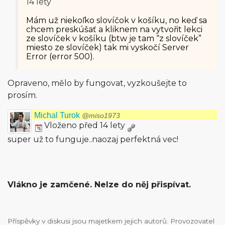
14 lety
Mám už niekoľko slovíčok v košíku, no keď sa
chcem preskúšať a kliknem na vytvořit lekci
ze slovíček v košíku (btw je tam “z slovíček”
miesto ze slovíček) tak mi vyskočí Server
Error (error 500).
Opraveno, mělo by fungovat, vyzkoušejte to
prosím.
Michal Turok
@miso1973
Vloženo před 14 lety
super už to funguje..naozaj perfektná vec!
Vlákno je zamčené. Nelze do něj přispívat.
Příspěvky v diskusi jsou majetkem jejich autorů. Provozovatel