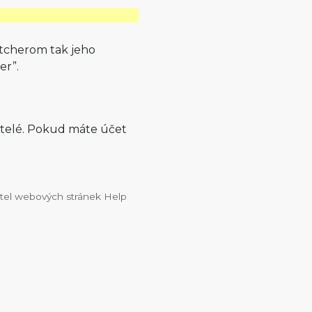
utcherom tak jeho
er”.
atelé. Pokud máte účet
vatel webových stránek Help