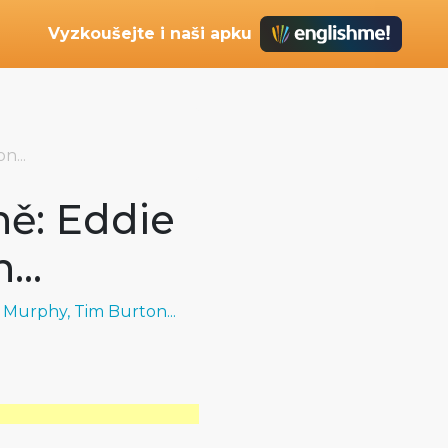
Vyzkoušejte i naši apku
n...
ě: Eddie
...
 Murphy, Tim Burton...