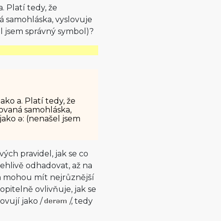
 Platí tedy, že
ná samohláska, vyslovuje
el jsem správný symbol)?
ko a. Platí tedy, že
vovaná samohláska,
jako ə: (nenašel jsem
ých pravidel, jak se co
olehlivě odhadovat, až na
rá mohou mít nejrůznější
pitelně ovlivňuje, jak se
lovují jako
/
/
, tedy