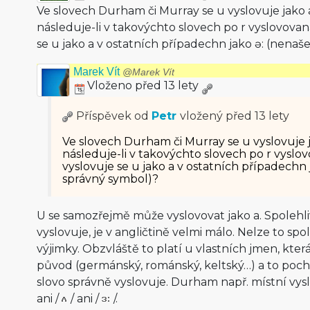
Ve slovech Durham či Murray se u vyslovuje jako a.
následuje-li v takovýchto slovech po r vyslovova
se u jako a v ostatních případechn jako ə: (nenaš
Marek Vít
@Marek Vít
Vloženo před 13 lety
Příspěvek od
Petr
vložený
před 13 lety
Ve slovech Durham či Murray se u vyslovuje ja
následuje-li v takovýchto slovech po r vyslo
vyslovuje se u jako a v ostatních případechn 
správný symbol)?
U se samozřejmě může vyslovovat jako a. Spolehliv
vyslovuje, je v angličtině velmi málo. Nelze to sp
výjimky. Obzvláště to platí u vlastních jmen, kte
původ (germánský, románský, keltský…) a to pocho
slovo správně vyslovuje. Durham např. místní vys
ani
/
/
ani
/
/
.