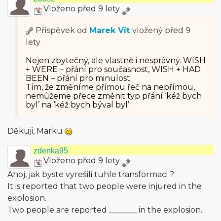
Vloženo před 9 lety
Příspěvek od
Marek Vít
vložený
před 9
lety
Nejen zbytečný, ale vlastně i nesprávný. WISH
+ WERE – přání pro současnost, WISH + HAD
BEEN – přání pro minulost.
Tím, že změníme přímou řeč na nepřímou,
nemůžeme přece změnit typ přání ‘kéž bych
byl’ na ‘kéž bych býval byl’.
Děkuji, Marku
zdenka95
Vloženo před 9 lety
Ahoj, jak byste vyrešili tuhle transformaci ?
It is reported that two people were injured in the
explosion.
Two people are reported _______ in the explosion.