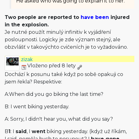
He asked who was going to explain it to her.
Two people are reported to
have been
injured
in the explosion.
Je nutné použít minulý infinitiv k vyjádření
posloupnosti. Logicky je zde význam stejný, ale
obzvlášť v takovýchto cvičeních je to vyžadováno.
zizak
Vloženo před 8 lety
Dochází k posunu také když po sobě opakuji co
jsem řekla? Respektive:
A:When did you go biking the last time?
B: I went biking yesterday.
A: Sorry, I didn't hear you, what did you say?
B
1
: I
said
, I
went
biking yesterday. (když už říkám,
I said, neměla bych to posunout? I
have gone