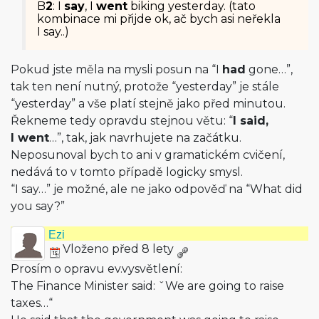
B
2
: I
say
, I
went
biking yesterday. (tato
kombinace mi přijde ok, ač bych asi neřekla
I say..)
Pokud jste měla na mysli posun na “I
had
gone…”,
tak ten není nutný, protože “yesterday” je stále
“yesterday” a vše platí stejně jako před minutou.
Řekneme tedy opravdu stejnou větu: “
I said,
I went
…”, tak, jak navrhujete na začátku.
Neposunoval bych to ani v gramatickém cvičení,
nedává to v tomto případě logicky smysl.
“I say…” je možné, ale ne jako odpověď na “What did
you say?”
Ezi
Vloženo před 8 lety
Prosím o opravu ev.vysvětlení:
The Finance Minister said: ˇWe are going to raise
taxes…“