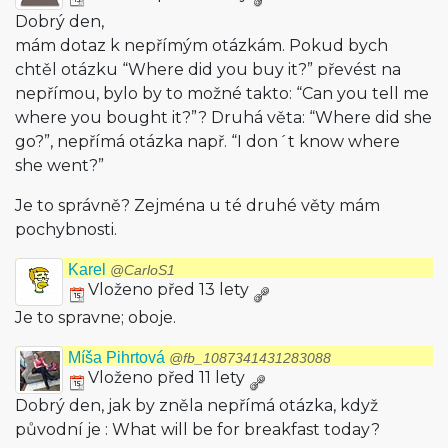
Dobrý den,
mám dotaz k nepřímým otázkám. Pokud bych
chtěl otázku “Where did you buy it?” převést na
nepřímou, bylo by to možné takto: “Can you tell me
where you bought it?”? Druhá věta: “Where did she
go?”, nepřímá otázka např. “I don´t know where
she went?”
Je to správně? Zejména u té druhé věty mám
pochybnosti.
Karel
@CarloS1
Vloženo před 13 lety
Je to spravne; oboje.
Míša Pihrtová
@fb_1087341431283088
Vloženo před 11 lety
Dobrý den, jak by zněla nepřímá otázka, když
původní je : What will be for breakfast today?