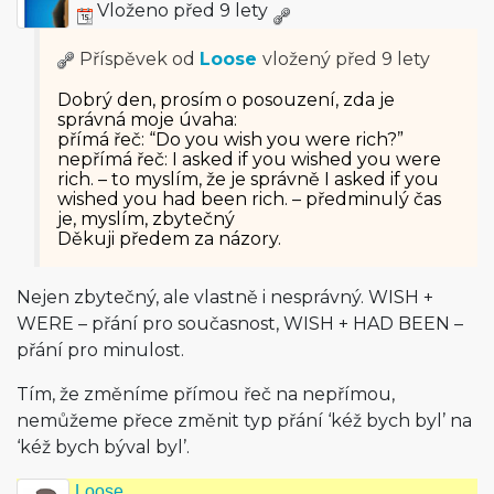
Vloženo před 9 lety
Příspěvek od
Loose
vložený
před 9 lety
Dobrý den, prosím o posouzení, zda je
správná moje úvaha:
přímá řeč: “Do you wish you were rich?”
nepřímá řeč: I asked if you wished you were
rich. – to myslím, že je správně I asked if you
wished you had been rich. – předminulý čas
je, myslím, zbytečný
Děkuji předem za názory.
Nejen zbytečný, ale vlastně i nesprávný. WISH +
WERE – přání pro současnost, WISH + HAD BEEN –
přání pro minulost.
Tím, že změníme přímou řeč na nepřímou,
nemůžeme přece změnit typ přání ‘kéž bych byl’ na
‘kéž bych býval byl’.
Loose