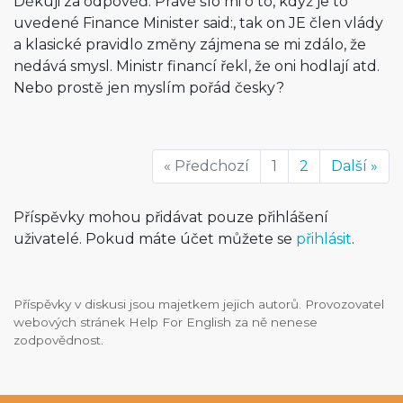
Děkuji za odpověď. Právě šlo mi o to, když je to
uvedené Finance Minister said:, tak on JE člen vlády
a klasické pravidlo změny zájmena se mi zdálo, že
nedává smysl. Ministr financí řekl, že oni hodlají atd.
Nebo prostě jen myslím pořád česky?
« Předchozí
1
2
Další »
Příspěvky mohou přidávat pouze přihlášení
uživatelé. Pokud máte účet můžete se
přihlásit
.
Příspěvky v diskusi jsou majetkem jejich autorů. Provozovatel
webových stránek Help For English za ně nenese
zodpovědnost.