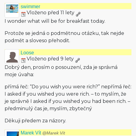
swimmer
Vloženo před 11 lety
I wonder what will be for breakfast today.
Protože se jedná o podmětnou otázku, tak nejde
podmět a sloveso přehodit.
Loose
Vloženo před 9 lety
Dobrý den, prosím o posouzení, zda je správná
moje úvaha:
přímá řeč: “Do you wish you were rich?” nepřímá řeč:
I asked if you wished you were rich. – to myslím, že
je správně I asked if you wished you had been rich. –
předminulý čas je, myslím, zbytečný
Děkuji předem za názory.
Marek Vít
@Marek Vít