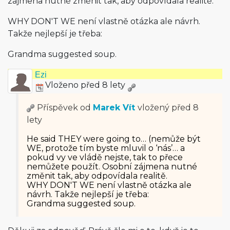
zájmena nutné změnit tak, aby odpovídala realitě.
WHY DON'T WE není vlastně otázka ale návrh.
Takže nejlepší je třeba:
Grandma suggested soup.
Ezi
Vloženo před 8 lety
Příspěvek od
Marek Vít
vložený
před 8
lety
He said THEY were going to… (nemůže být
WE, protože tím byste mluvil o ‘nás’… a
pokud vy ve vládě nejste, tak to přece
nemůžete použít. Osobní zájmena nutné
změnit tak, aby odpovídala realitě.
WHY DON'T WE není vlastně otázka ale
návrh. Takže nejlepší je třeba:
Grandma suggested soup.