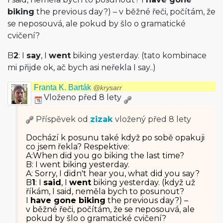
biking
the previous day?) – v běžné řeči, počítám, že
se neposouvá, ale pokud by šlo o gramatické
cvičení?
B
2
: I
say
, I
went
biking yesterday. (tato kombinace
mi přijde ok, ač bych asi neřekla I say..)
Franta K. Barták
@krysarr
Vloženo před 8 lety
Příspěvek od
zizak
vložený
před 8 lety
Dochází k posunu také když po sobě opakuji
co jsem řekla? Respektive:
A:When did you go biking the last time?
B: I went biking yesterday.
A: Sorry, I didn't hear you, what did you say?
B
1
: I
said
, I
went
biking yesterday. (když už
říkám, I said, neměla bych to posunout?
I
have gone biking
the previous day?) –
v běžné řeči, počítám, že se neposouvá, ale
pokud by šlo o gramatické cvičení?