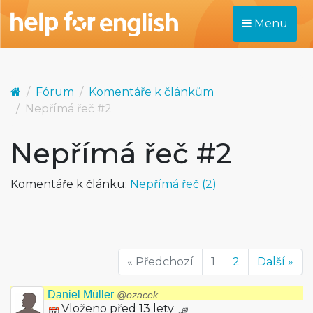
Menu
Fórum
Komentáře k článkům
Nepřímá řeč #2
Nepřímá řeč #2
Komentáře k článku:
Nepřímá řeč (2)
« Předchozí
1
2
Další »
Daniel Müller
@ozacek
Vloženo před 13 lety