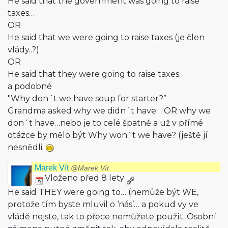
He said that the government was going to raise
taxes…
OR
He said that we were going to raise taxes (je člen
vlády..?)
OR
He said that they were going to raise taxes…
a podobné
"Why don´t we have soup for starter?”
Grandma asked why we didn´t have… OR why we
don´t have…nebo je to celé špatně a už v přímé
otázce by mělo být Why won´t we have? (ještě jí
nesnědli.
Marek Vít
@Marek Vít
Vloženo před 8 lety
He said THEY were going to… (nemůže být WE,
protože tím byste mluvil o ‘nás’… a pokud vy ve
vládě nejste, tak to přece nemůžete použít. Osobní