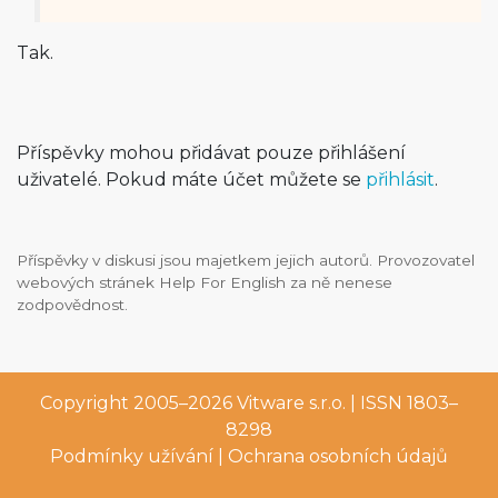
Tak.
Příspěvky mohou přidávat pouze přihlášení
uživatelé. Pokud máte účet můžete se
přihlásit
.
Příspěvky v diskusi jsou majetkem jejich autorů. Provozovatel
webových stránek Help For English za ně nenese
zodpovědnost.
Copyright 2005–2026
Vitware s.r.o.
| ISSN 1803–
8298
Podmínky užívání
|
Ochrana osobních údajů