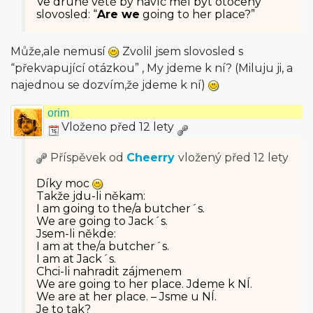
Ve druhé větě by navíc měl být otočený
slovosled: “
Are we
going to her place?”
Může,ale nemusí
Zvolil jsem slovosled s
“překvapující otázkou” , My jdeme k ní? (Miluju ji, a
najednou se dozvím,že jdeme k ní)
orim
Vloženo před 12 lety
Příspěvek od
Cheerry
vložený
před 12 lety
Díky moc
Takže jdu-li někam:
I am going to the/a butcher´s.
We are going to Jack´s.
Jsem-li někde:
I am at the/a butcher´s.
I am at Jack´s.
Chci-li nahradit zájmenem
We are going to her place. Jdeme k NÍ.
We are at her place. – Jsme u NÍ.
Je to tak?