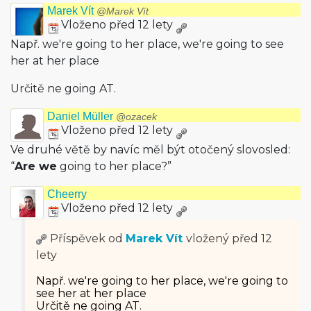
Marek Vít
@Marek Vít
Vloženo před 12 lety
Např. we're going to her place, we're going to see
her at her place
Určitě ne going AT.
Daniel Müller
@ozacek
Vloženo před 12 lety
Ve druhé větě by navíc měl být otočený slovosled:
“
Are we
going to her place?”
Cheerry
Vloženo před 12 lety
Příspěvek od
Marek Vít
vložený
před 12
lety
Např. we're going to her place, we're going to
see her at her place
Určitě ne going AT.