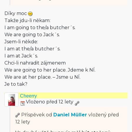
Díky moc
Takže jdu-li někam:
I am going to the/a butcher´s.
We are going to Jack´s.
Jsem-li někde:
I am at the/a butcher´s.
I am at Jack´s.
Chci-li nahradit zájmenem
We are going to her place. Jdeme k NÍ.
We are at her place. – Jsme u NÍ.
Je to tak?
Cheerry
Vloženo před 12 lety
Příspěvek od
Daniel Müller
vložený
před
12 lety