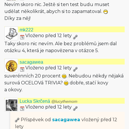
Nevím skoro nic. Ještě si ten test budu muset
udělat několikrát, abych si to zapamatoval.
Díky za něj!
mk222
Vloženo před 12 lety
Taky skoro nic nevím. Ale bez problémů jsem dal
otázku 4, která je napovězena v otázce 5.
sacagawea
Vloženo před 12 lety
suverénních 20 procent
. Nebudou někdy nějaká
surová OCELOVá TRIVIA?
dobře, stačí kovy
a okovy.
Lucka Skrčená
@lucythemom
Vloženo před 12 lety
Příspěvek od
sacagawea
vložený
před 12
lety