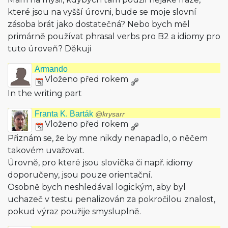
které jsou na vyšší úrovni, bude se moje slovní
zásoba brát jako dostatečná? Nebo bych měl
primárně používat phrasal verbs pro B2 a idiomy pro
tuto úroveň? Děkuji
Armando
Vloženo před rokem
In the writing part
Franta K. Barták
@krysarr
Vloženo před rokem
Přiznám se, že by mne nikdy nenapadlo, o něčem
takovém uvažovat.
Úrovně, pro které jsou slovíčka či např. idiomy
doporučeny, jsou pouze orientační.
Osobně bych neshledával logickým, aby byl
uchazeč v testu penalizován za pokročilou znalost,
pokud výraz použije smysluplně.