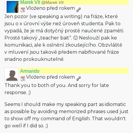
Marek Vít
@Marek Vít
Vloženo před rokem
Jen pozor (ve speaking a writing) na fráze, které
jsou o x úrovní výše než úroveň studenta. Pak to
vypadá, že je má dotyčný prostě naučené zpaměti.
Prostě takový „teacher bait“. 🙂 Neslouží pak ke
komunikaci, ale k oslnění zkoušejícího. Obzvláště
v mluvení jsou takové předem nabiflované fráze
snadno prokouknutelné.
Armando
Vloženo před rokem
Thank you to both of you. And sorry for late
response. ;)
Seems I should make my speaking part as idiomatic
as possible by avoiding memorized phrases used just
to show off my command of English. That wouldn't
go well if I did so. ;)