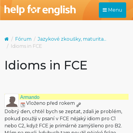
Menu
Fórum
Jazykové zkoušky, maturita...
Idioms in FCE
Idioms in FCE
Armando
Vloženo před rokem
Dobrý den, chtěl bych se zeptat, zdali je problém,
pokud použiji v psaní v FCE nějaký idiom pro C1
nebo C2, když FCE je primárně zamýšleno pro B2.
Mám na mysli, kdybych tam použil nějaké fráze,