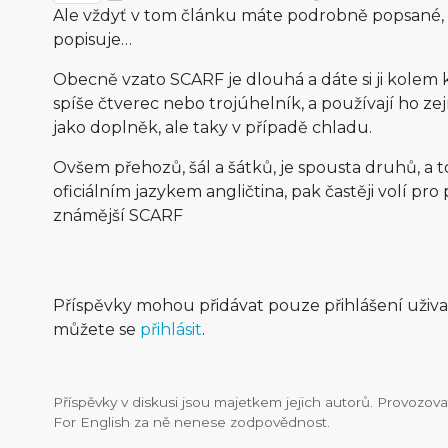
Ale vždyť v tom článku máte podrobně popsané,
popisuje…
Obecně vzato SCARF je dlouhá a dáte si ji kolem
spíše čtverec nebo trojúhelník, a používají ho z
jako doplněk, ale taky v případě chladu.
Ovšem přehozů, šál a šátků, je spousta druhů, a t
oficiálním jazykem angličtina, pak častěji volí pr
známější SCARF
Příspěvky mohou přidávat pouze přihlášení uživ
můžete se
přihlásit
.
Příspěvky v diskusi jsou majetkem jejich autorů. Provozo
For English za ně nenese zodpovědnost.