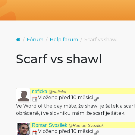
Fórum
Help forum
Scarf vs shawl
Scarf vs shawl
naficka
@naficka
Vloženo před 10 měsíci
Ve Word of the day máte, že shawl je šátek a scarf je
obráceně, i ve slovníku mám, že scarf je šátek.
Roman Svozílek
@Roman Svozílek
Vloženo před 10 měsíci