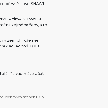
 co přesně slovo SHAWL
 krku v zimě. SHAWL je
ejména zejména ženy, a to
o i v zemích, kde není
o překlad jednodušší a
atelé. Pokud máte účet
vatel webových stránek Help