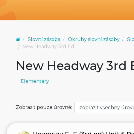
Slovní zásoba
Okruhy slovní zásoby
Sl
New Headway 3rd Ed
New Headway 3rd 
Elementary
Zobrazit pouze úrovně:
Headway ELE (3rd ed) Unit 5 Pa