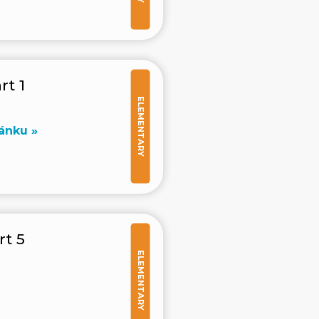
rt 1
ELEMENTARY
ánku »
rt 5
ELEMENTARY