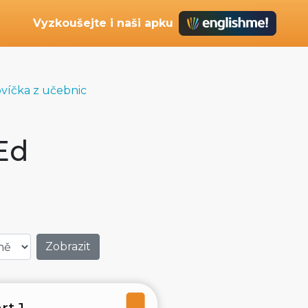
Vyzkoušejte i naši apku
ovíčka z učebnic
Ed
rt 1