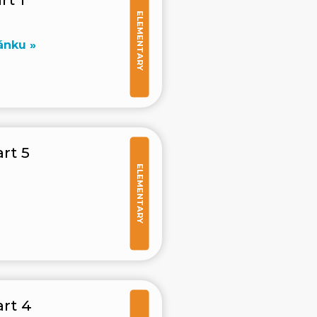
ELEMENTARY
ánku »
rt 5
ELEMENTARY
rt 4