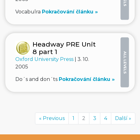
Vocabulra
Pokračování článku »
Headway PRE Unit
8 part 1
ALL LEVELS
Oxford University Press
| 3. 10.
2005
Do´s and don´ts
Pokračování článku »
« Previous
1
2
3
4
Další »