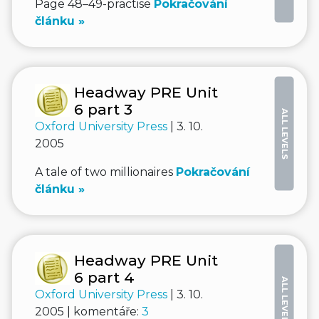
Page 48–49-practise
Pokračování
článku »
Headway PRE Unit
6 part 3
ALL LEVELS
Oxford University Press
| 3. 10.
2005
A tale of two millionaires
Pokračování
článku »
Headway PRE Unit
6 part 4
ALL LEVELS
Oxford University Press
| 3. 10.
2005 | komentáře:
3