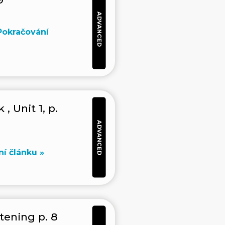
ADVANCED
Pokračování
, Unit 1, p.
ADVANCED
í článku »
stening p. 8