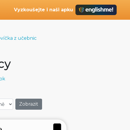
Vyzkoušejte i naši apku
ovíčka z učebnic
cy
ok
9