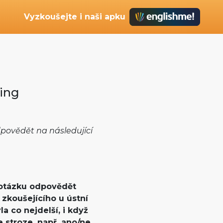
Vyzkoušejte i naši apku
ping
dpovědět na následující
u otázku odpovědět
 zkoušejícího u ústní
a co nejdelší, i když
 stroze, např. ano/ne.