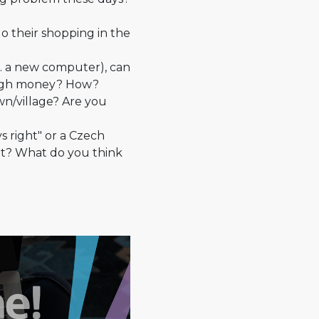
do their shopping in the
g. a new computer), can
ough money? How?
wn/village? Are you
s right" or a Czech
ght? What do you think