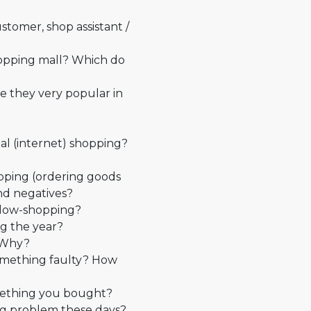
stomer, shop assistant /
hopping mall? Which do
e they very popular in
ual (internet) shopping?
pping (ordering goods
nd negatives?
ndow-shopping?
g the year?
 Why?
mething faulty? How
mething you bought?
 big problem these days?