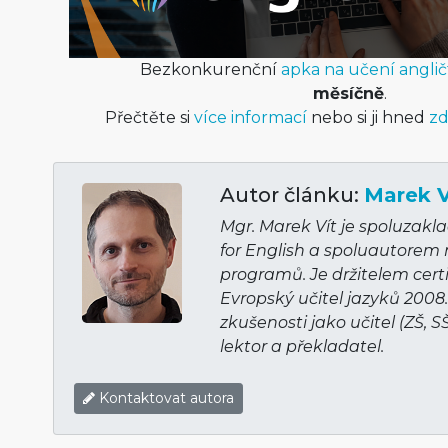
Bezkonkurenční
apka na učení anglič
měsíčně
.
Přečtěte si
více informací
nebo si ji hned
zd
Autor článku:
Marek V
Mgr. Marek Vít je spoluzakl
for English a spoluautorem
programů. Je držitelem cert
Evropský učitel jazyků 2008
zkušenosti jako učitel (ZŠ, S
lektor a překladatel.
Kontaktovat autora