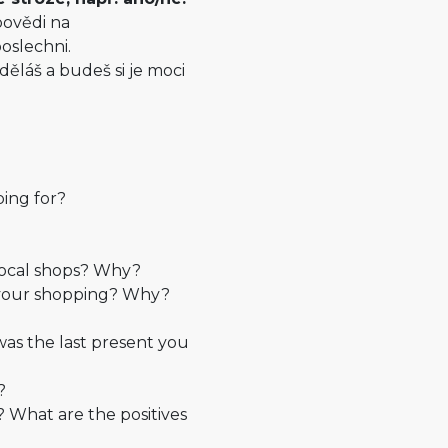
povědi na
oslechni.
ěláš a budeš si je moci
ing for?
local shops? Why?
o your shopping? Why?
as the last present you
?
? What are the positives