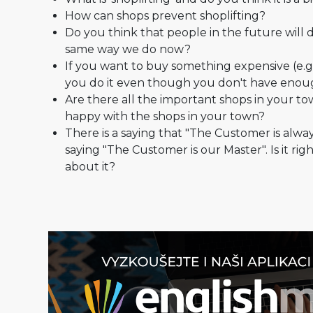
How can shops prevent shoplifting?
Do you think that people in the future will 
same way we do now?
If you want to buy something expensive (e.
you do it even though you don't have en
Are there all the important shops in your to
happy with the shops in your town?
There is a saying that "The Customer is alway
saying "The Customer is our Master". Is it ri
about it?