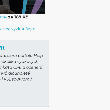
tiny
za 189 Kč
arma vyzkoušejte
.
ít
adatelem portálu Help
 několika výukových
ifikátu CPE a ocenění
. Má dlouholeté
Š i VŠ), soukromý