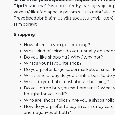
Tip:
Pokud máš čas a prostředky, nahraj svoje od
kazetu/diktafon apod. a potom si tuto nahrávku p
Pravděpodobně sám uslyšíš spoustu chyb, které d
sám opravit.
Shopping
How often do you go shopping?
What kind of things do you usually go shopp
Do you like shopping? Why / why not?
What's your favourite shop?
Do you prefer large supermarkets or small 
What time of day do you think is best to d
What do you hate most about shopping?
Do you often buy yourself presents? What w
bought for yourself?
Who are 'shopaholics'? Are you a shopaholic
How do you prefer to pay, in cash or by card
and negatives of both?