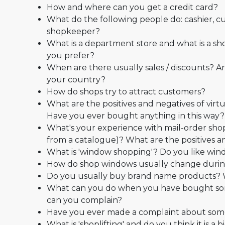
How and where can you get a credit card?
What do the following people do: cashier, cu
shopkeeper?
What is a department store and what is a s
you prefer?
When are there usually sales / discounts? Ar
your country?
How do shops try to attract customers?
What are the positives and negatives of virt
Have you ever bought anything in this way?
What's your experience with mail-order sho
from a catalogue)? What are the positives a
What is 'window shopping'? Do you like wi
How do shop windows usually change durin
Do you usually buy brand name products?
What can you do when you have bought so
can you complain?
Have you ever made a complaint about so
What is 'shoplifting' and do you think it is a