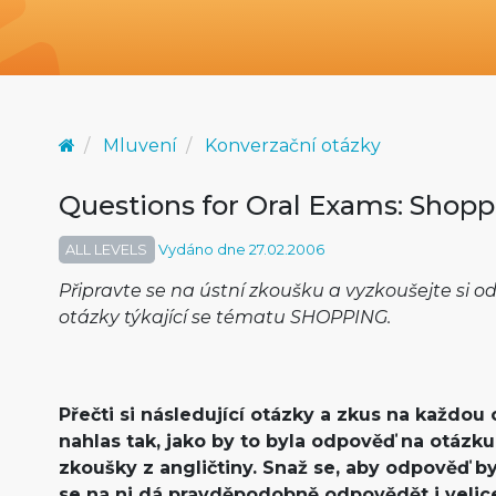
Mluvení
Konverzační otázky
Questions for Oral Exams: Shop
ALL LEVELS
Vydáno dne 27.02.2006
Připravte se na ústní zkoušku a vyzkoušejte si o
otázky týkající se tématu SHOPPING.
Přečti si následující otázky a zkus na každo
nahlas tak, jako by to byla odpověď na otázku
zkoušky z angličtiny. Snaž se, aby odpověď byl
se na ni dá pravděpodobně odpovědět i velice