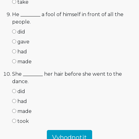
take
He ________ a fool of himself in front of all the
people.
did
gave
had
made
She ________ her hair before she went to the
dance.
did
had
made
took