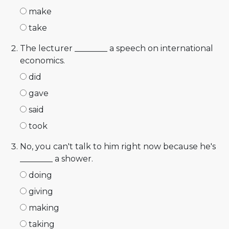
make
take
The lecturer ________ a speech on international
economics.
did
gave
said
took
No, you can't talk to him right now because he's
________ a shower.
doing
giving
making
taking