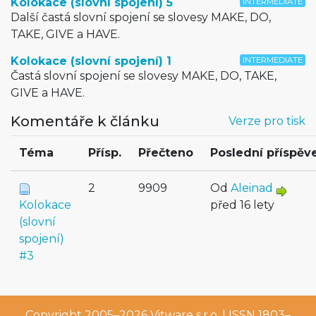
Kolokace (slovní spojení) 5
INTERMEDIATE
Další častá slovní spojení se slovesy MAKE, DO,
TAKE, GIVE a HAVE.
Kolokace (slovní spojení) 1
INTERMEDIATE
Častá slovní spojení se slovesy MAKE, DO, TAKE,
GIVE a HAVE.
Komentáře k článku
Verze pro tisk
Téma
Přísp.
Přečteno
Poslední příspěv
2
9909
Od
Aleinad
Kolokace
před 16 lety
(slovní
spojení)
#3
Copyright 2005–2026
Vitware s.r.o.
| ISSN 1803–