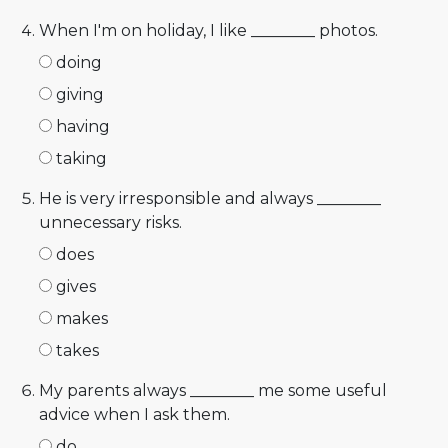
When I'm on holiday, I like ________ photos.
doing
giving
having
taking
He is very irresponsible and always ________
unnecessary risks.
does
gives
makes
takes
My parents always ________ me some useful
advice when I ask them.
do