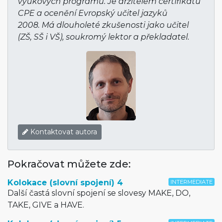
výukových programů. Je držitelem certifikátu
CPE a ocenění Evropský učitel jazyků
2008. Má dlouholeté zkušenosti jako učitel
(ZŠ, SŠ i VŠ), soukromý lektor a překladatel.
Kontaktovat autora
Pokračovat můžete zde:
Kolokace (slovní spojení) 4
INTERMEDIATE
Další častá slovní spojení se slovesy MAKE, DO,
TAKE, GIVE a HAVE.