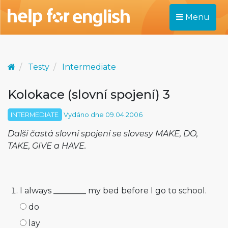
Menu
Testy
Intermediate
Kolokace (slovní spojení) 3
INTERMEDIATE
Vydáno dne 09.04.2006
Další častá slovní spojení se slovesy MAKE, DO,
TAKE, GIVE a HAVE.
I always ________ my bed before I go to school.
do
lay