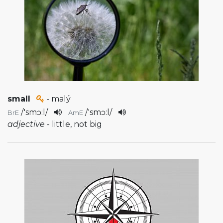
small
- malý
/
'smɔ:l
/
/
'smɔ:l
/
BrE
AmE
adjective
- little, not big