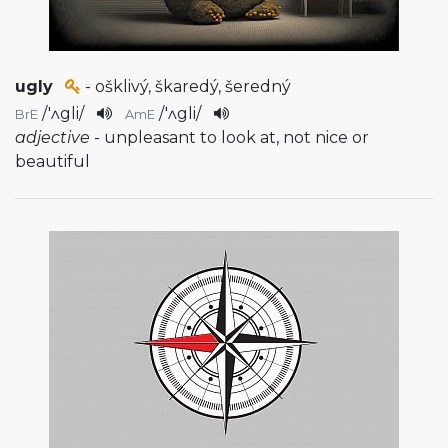
ugly
- ošklivý, škaredý, šeredný
/
'ʌgli
/
/
'ʌgli
/
BrE
AmE
adjective
- unpleasant to look at, not nice or
beautiful