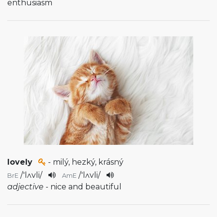
enthusiasm
lovely
- milý, hezký, krásný
/
'lʌvli
/
/
'lʌvli
/
BrE
AmE
adjective
- nice and beautiful