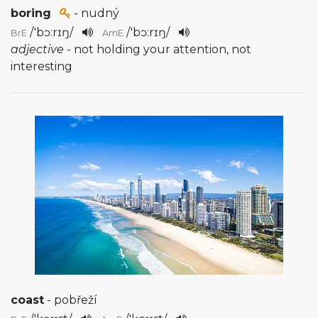
boring
- nudný
/
'bɔ:rɪŋ
/
/
'bɔ:rɪŋ
/
BrE
AmE
adjective
- not holding your attention, not
interesting
coast
- pobřeží