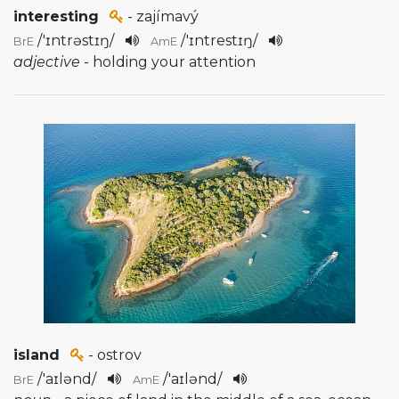
interesting
- zajímavý
/
'ɪntrəstɪŋ
/
/
'ɪntrestɪŋ
/
BrE
AmE
adjective
- holding your attention
island
- ostrov
/
'aɪlənd
/
/
'aɪlənd
/
BrE
AmE