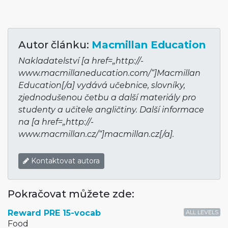
Autor článku:
Macmillan Education
Nakladatelství [a href=„http://­
www.macmillane­ducation.com/“]Mac­millan
Education[/a] vydává učebnice, slovníky,
zjednodušenou četbu a další materiály pro
studenty a učitele angličtiny. Další informace
na [a href=„http://­
www.macmillan­.cz/“]macmillan­.cz[/a].
Kontaktovat autora
Pokračovat můžete zde:
Reward PRE 15-vocab
ALL LEVELS
Food