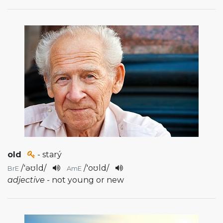
old
- starý
/
'əʊld
/
/
'oʊld
/
BrE
AmE
adjective
- not young or new