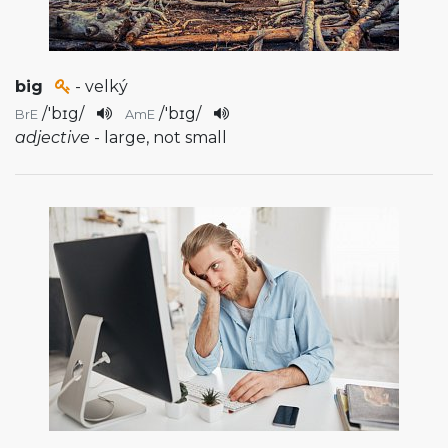
big
- velký
/
'bɪg
/
/
'bɪg
/
BrE
AmE
adjective
- large, not small