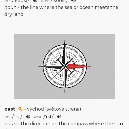
/
'kəʊst
/
/
'koʊst
/
BrE
AmE
noun
- the line where the sea or ocean meets the
dry land
east
- východ (světová strana)
/
'i:st
/
/
'i:st
/
BrE
AmE
noun
- the direction on the compass where the sun