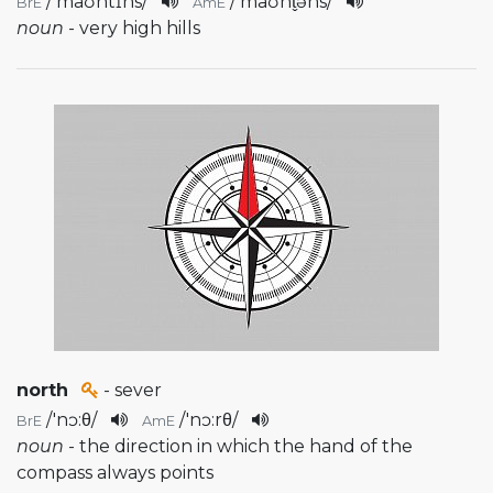
/
'maʊntɪns
/
/
'maʊnt̬əns
/
BrE
AmE
noun
- very high hills
north
- sever
/
'nɔ:θ
/
/
'nɔ:rθ
/
BrE
AmE
noun
- the direction in which the hand of the
compass always points