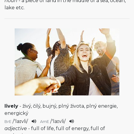
noun
- a piece of land in the middle of a sea, ocean,
lake etc.
lively
- živý, čilý, bujný, plný života, plný energie,
energický
/
'laɪvli
/
/
'laɪvli
/
BrE
AmE
adjective
- full of life, full of energy, full of