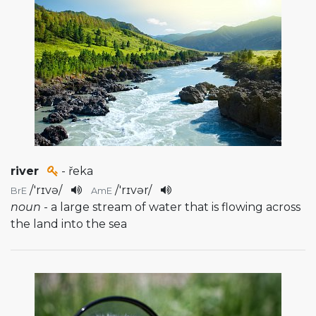
river
- řeka
/
'rɪvə
/
/
'rɪvər
/
BrE
AmE
noun
- a large stream of water that is flowing across
the land into the sea