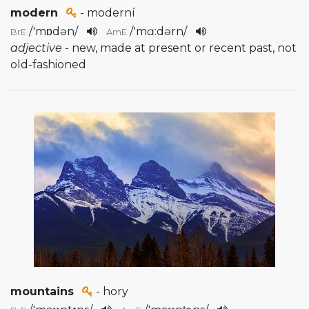
modern
- moderní
/
'mɒdən
/
/
'mɑ:dərn
/
BrE
AmE
adjective
- new, made at present or recent past, not
old-fashioned
mountains
- hory