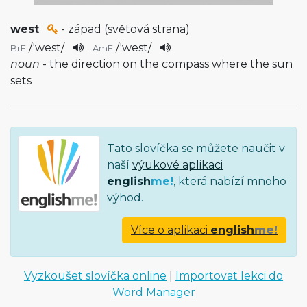
west
- západ (světová strana)
/
'west
/
/
'west
/
BrE
AmE
noun
- the direction on the compass where the sun
sets
Tato slovíčka se můžete naučit v
naší
výukové aplikaci
english
me!
, která nabízí mnoho
výhod.
Více o aplikaci
english
me!
Vyzkoušet slovíčka online
|
Importovat lekci do
Word Manager