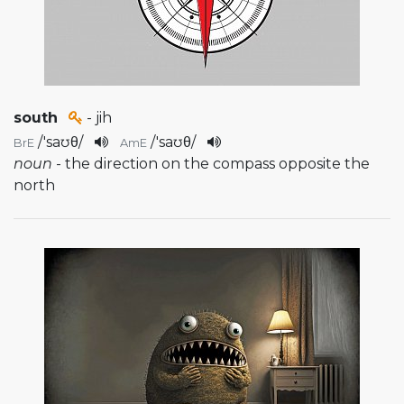
south
- jih
/
'saʊθ
/
/
'saʊθ
/
BrE
AmE
noun
- the direction on the compass opposite the
north