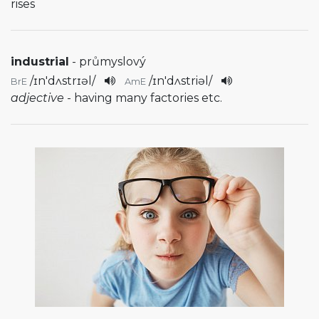
rises
industrial
- průmyslový
/
ɪn'dʌstrɪəl
/
/
ɪn'dʌstriəl
/
BrE
AmE
adjective
- having many factories etc.