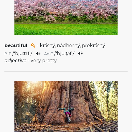
beautiful
- krásný, nádherný, překrásný
/
'bju:tɪfl
/
/
'bju:t̬əfl
/
BrE
AmE
adjective
- very pretty