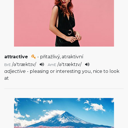
attractive
- přitažlivý, atraktivní
/
ə'træktɪv
/
/
ə'træktɪv
/
BrE
AmE
adjective
- pleasing or interesting you, nice to look
at