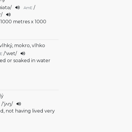
miətə
/
/
AmE
r
/
, 1000 metres x 1000
vlhký, mokro, vlhko
/
'wet
/
E
red or soaked in water
dý
/
'jʌŋ
/
E
ld, not having lived very