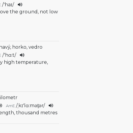
/
'haɪ
/
E
above the ground, not low
žhavý, horko, vedro
/
'hɑ:t
/
E
ery high temperature,
kilometr
/
ˌkɪ'lɑ:mət̬ər
/
AmE
f length, thousand metres