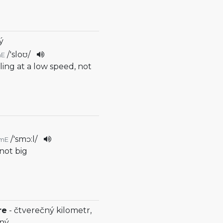
ý
/
'sloʊ
/
mE
lling at a low speed, not
/
'smɔ:l
/
mE
, not big
re
- čtverečný kilometr,
čný