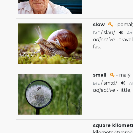
slow
- pomal
/
'sləʊ
/
BrE
A
adjective
- trave
fast
small
- malý
/
'smɔ:l
/
BrE
A
adjective
- little
square kilomet
kilometr čtvere