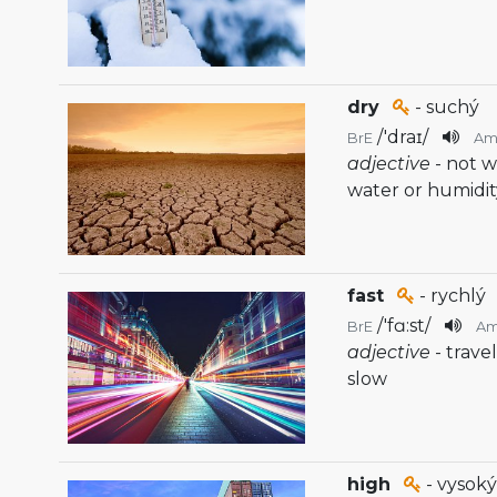
dry
- suchý
/
'draɪ
/
BrE
Am
adjective
- not 
water or humidit
fast
- rychlý
/
'fɑ:st
/
BrE
A
adjective
- trave
slow
high
- vysoký