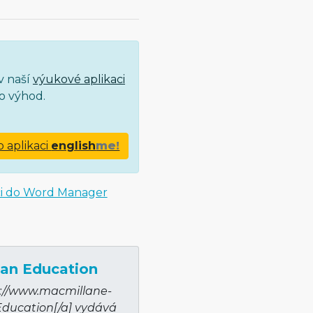
v naší
výukové aplikaci
o výhod.
o aplikaci
english
me!
ci do Word Manager
an Education
p://­www.macmillane­
Education[/a] vydává