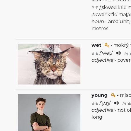
/
ˌskweə'kɪləˌ
BrE
ˌskwer'kɪ'lɑ:mət̬ə
noun
- area unit
metres
wet
- mokrý, 
/
'wet
/
BrE
Am
adjective
- cove
young
- mla
/
'jʌŋ
/
BrE
Am
adjective
- not o
long