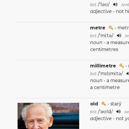
/
'ləʊ
/
BrE
Am
adjective
- not h
metre
- met
/
'mi:tə
/
BrE
A
noun
- a measur
centimetres
millimetre
- 
/
'mɪlɪmi:tə
/
BrE
noun
- a measur
a centimetre
old
- starý
/
'əʊld
/
BrE
A
adjective
- not 