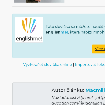
Tato slovíčka se můžete naučit 
english
me!
, která nabízí mnoh
Více 
Vyzkoušet slovíčka online
|
Importovat lek
Autor článku:
Macmill
Nakladatelství [a href=„htt
ducation.com/“]Mac­millan 