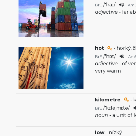
/
'haɪ
/
BrE
Am
adjective
- far 
hot
- horký, 
/
'hɒt
/
BrE
Am
adjective
- of v
very warm
kilometre
- 
/
'kɪləˌmi:tə
/
BrE
noun
- a unit o
low
- nízký