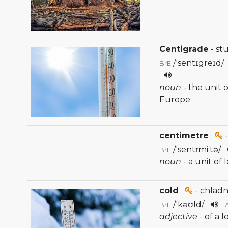
Centigrade
- st
/
'sentɪgreɪd
/
BrE
noun
- the unit
Europe
centimetre
-
/
'sentɪmi:tə
/
BrE
noun
- a unit of
cold
- chladn
/
'kəʊld
/
BrE
adjective
- of a