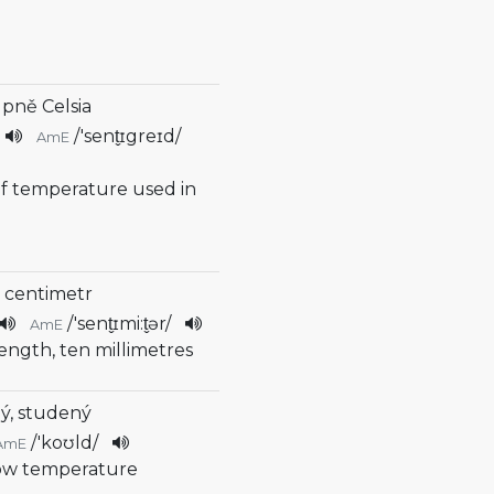
upně Celsia
/
'sent̬ɪgreɪd
/
AmE
 of temperature used in
 centimetr
/
'sent̬ɪmi:t̬ər
/
AmE
 length, ten millimetres
ý, studený
/
'koʊld
/
AmE
 low temperature