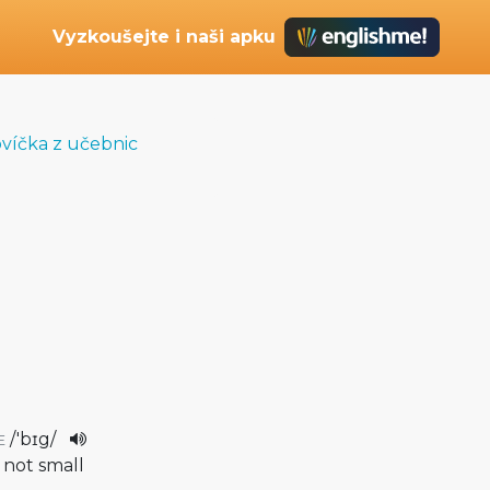
Vyzkoušejte i naši apku
ovíčka z učebnic
/
'bɪg
/
E
, not small