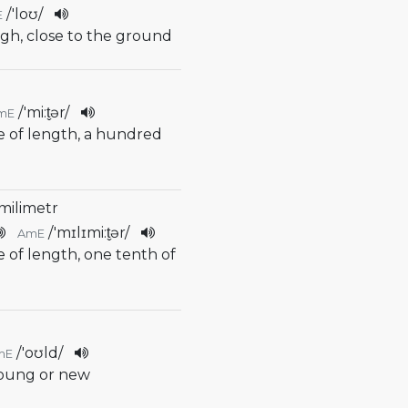
/
'loʊ
/
E
igh, close to the ground
r
/
'mi:t̬ər
/
mE
e of length, a hundred
milimetr
/
'mɪlɪmi:t̬ər
/
AmE
e of length, one tenth of
/
'oʊld
/
mE
young or new