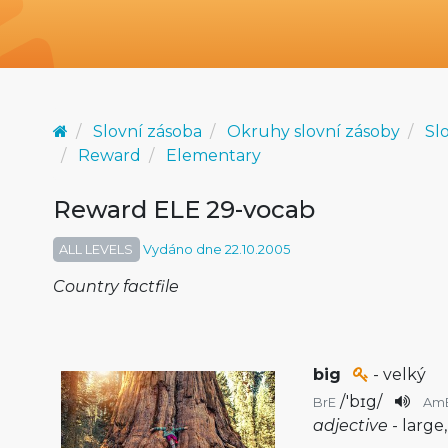
Slovní zásoba
Okruhy slovní zásoby
Sl
Reward
Elementary
Reward ELE 29-vocab
ALL LEVELS
Vydáno dne 22.10.2005
Country factfile
big
- velký
/
'bɪg
/
BrE
Am
adjective
- large