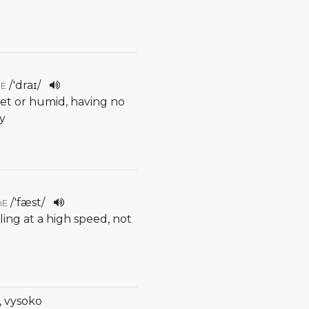
/
'draɪ
/
E
wet or humid, having no
y
/
'fæst
/
mE
lling at a high speed, not
, vysoko