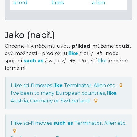
a lord
brass
a lion
Jako (např.)
Chceme-li k něčemu uvést
příklad
, můžeme použít
dvě možnosti – předložku
like
/
'laɪk
/
nebo
spojení
such as
/
ˌsʌtʃ'æz
/
. Použití
like
je méně
formální.
I like sci-fi movies
like
Terminator, Alien etc.
I've been to many European countries,
like
Austria, Germany or Switzerland.
I like sci-fi movies
such as
Terminator, Alien etc.