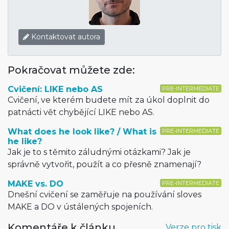
Kontaktovat autora
Pokračovat můžete zde:
Cvičení: LIKE nebo AS
PRE-INTERMEDIATE
Cvičení, ve kterém budete mít za úkol doplnit do
patnácti vět chybějící LIKE nebo AS.
What does he look like? / What is
PRE-INTERMEDIATE
he like?
Jak je to s těmito záludnými otázkami? Jak je
správně vytvořit, použít a co přesně znamenají?
MAKE vs. DO
PRE-INTERMEDIATE
Dnešní cvičení se zaměřuje na používání sloves
MAKE a DO v ústálených spojeních.
Komentáře k článku
Verze pro tisk