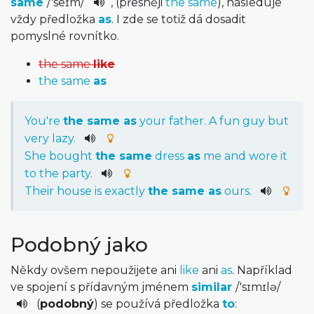
same
/
'seɪm
/
, (přesněji
the same
), následuje
vždy předložka
as
. I zde se totiž dá dosadit
pomyslné rovnítko.
the same
like
the same
as
You
're
the
same
as
your
father
.
A
fun
guy
but
very
lazy
.
She
bought
the
same
dress
as
me
and
wore
it
to
the
party
.
Their
house
is
exactly
the
same
as
ours
.
Podobný jako
Někdy ovšem nepoužijete ani
like
ani
as
. Například
ve spojení s přídavným jménem
similar
/
'sɪmɪlə
/­
(
podobný
) se používá předložka
to
: