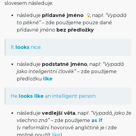
slovesem následuje:
následuje
přídavné jméno
, např.
“Vypadá
to pěkně”
– zde použijeme pouze dané
přídavné jméno
bez předložky
It
looks
nice.
následuje
podstatné jméno
, např.
“Vypadá
jako inteligentní člověk”
– zde použijeme
předložku
like
He
looks like
an intelligent person.
následuje
vedlejší věta
, např.
“Vypadá, jako že
všechno zná”
– zde použijeme
as if
(v neformální hovorové angličtině je i zde
možné použít
like
)