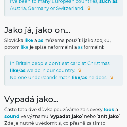
I've been to many European countries,
such as
Austria, Germany or Switzerland.
Jako já, jako on…
Slovíčka
like
a
as
můžeme použít i jako spojku,
potom
like
je spíše neformální a
as
formální:
In Britain people don't eat carp at Christmas,
like
/
as
we do in our country.
No-one understands math
like
/
as
he does.
Vypadá jako…
Často tato dvě slůvka používáme za slovesy
look
a
sound
ve významu ‘
vypadat jako
’ nebo ‘
znít jako
’.
Zde je nutné uvědomit si, co přesně za tímto