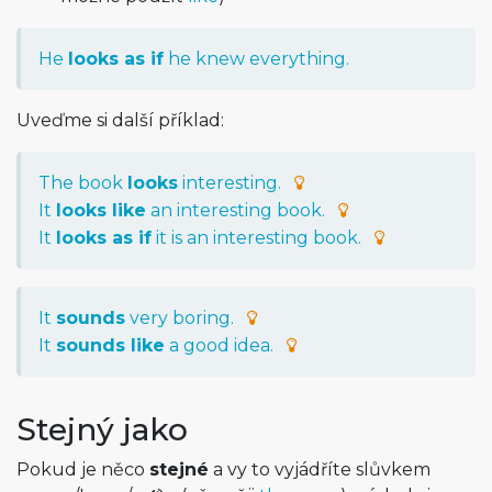
He
looks as if
he knew everything.
Uveďme si další příklad:
The book
looks
interesting.
It
looks like
an interesting book.
It
looks as if
it is an interesting book.
It
sounds
very boring.
It
sounds like
a good idea.
Stejný jako
Pokud je něco
stejné
a vy to vyjádříte slůvkem