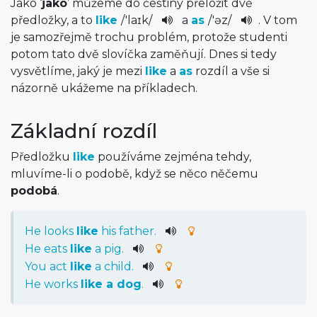
Jako ‘
jako
’ můžeme do češtiny přeložit dvě
předložky, a to
like
/
'laɪk
/
a
as
/
'əz
/
. V tom
je samozřejmě trochu problém, protože studenti
potom tato dvě slovíčka zaměňují. Dnes si tedy
vysvětlíme, jaký je mezi
like
a
as
rozdíl a vše si
názorně ukážeme na příkladech.
Základní rozdíl
Předložku
like
používáme zejména tehdy,
mluvíme-li o podobě, když se něco něčemu
podobá
.
He
looks
like
his
father
.
He
eats
like
a
pig
.
You
act
like
a
child
.
He
works
like a dog
.