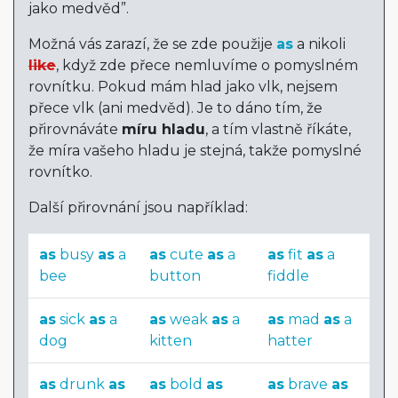
jako medvěd”.
Možná vás zarazí, že se zde použije
as
a nikoli
like
, když zde přece nemluvíme o pomyslném
rovnítku. Pokud mám hlad jako vlk, nejsem
přece vlk (ani medvěd). Je to dáno tím, že
přirovnáváte
míru hladu
, a tím vlastně říkáte,
že míra vašeho hladu je stejná, takže pomyslné
rovnítko.
Další přirovnání jsou například:
as
busy
as
a
as
cute
as
a
as
fit
as
a
bee
button
fiddle
as
sick
as
a
as
weak
as
a
as
mad
as
a
dog
kitten
hatter
as
drunk
as
as
bold
as
as
brave
as