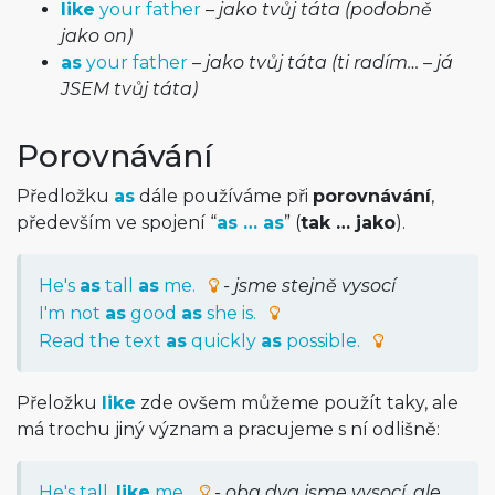
like
your father
–
jako tvůj táta (podobně
jako on)
as
your father
–
jako tvůj táta (ti radím… – já
JSEM tvůj táta)
Porovnávání
Předložku
as
dále používáme při
porovnávání
,
především ve spojení “
as … as
” (
tak … jako
).
He's
as
tall
as
me.
- jsme stejně vysocí
I'm not
as
good
as
she is.
Read the text
as
quickly
as
possible.
Přeložku
like
zde ovšem můžeme použít taky, ale
má trochu jiný význam a pracujeme s ní odlišně:
He's tall,
like
me.
- oba dva jsme vysocí, ale