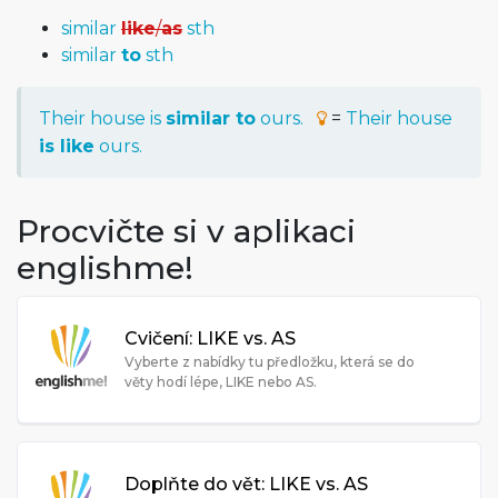
similar
like
/
as
sth
similar
to
sth
Their house is
similar to
ours.
=
Their house
is like
ours.
Procvičte si v aplikaci
englishme!
Cvičení: LIKE vs. AS
Vyberte z nabídky tu předložku, která se do
věty hodí lépe, LIKE nebo AS.
Doplňte do vět: LIKE vs. AS