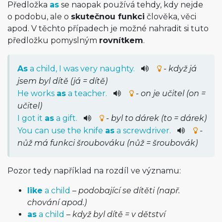
Předložka
as
se naopak používá tehdy, kdy nejde
o podobu, ale o
skutečnou funkci
člověka, věci
apod. V těchto případech je možné nahradit si tuto
předložku pomyslným
rovnítkem
.
As
a
child
,
I
was
very
naughty
.
- když já
jsem byl dítě (já = dítě)
He
works
as
a
teacher
.
- on je učitel (on =
učitel)
I
got
it
as
a
gift
.
- byl to dárek (to = dárek)
You
can
use
the
knife
as
a
screwdriver
.
-
nůž má funkci šroubováku (nůž = šroubovák)
Pozor tedy například na rozdíl ve významu:
like
a child
–
podobající se dítěti (např.
chování apod.)
as
a child
–
když byl dítě = v dětství