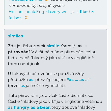
nemusíme být stejně vysocí
He can speak English very well, just
like
his
father.
similes
Zde je třeba zmínit
simile
/
'sɪmɪli
/
=
přirovnání
. V češtině máme přirovnání celou
řadu (např. “hladový jako vlk”) a v angličtině
tomu není jinak.
U takových přirovnání se používá vždy
předložka
as
, přesněji spojení
“as … as …”
(první
as
je možno vynechat).
Tato přirovnání jsou však často idiomatická.
České “hladový jako vlk” je v angličtině většinou
as hungry as a bear
, tedy doslova “hladový