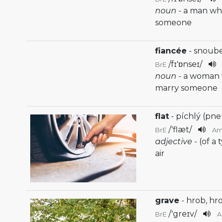
noun
- a man wh
someone
fiancée
- snoub
/
fɪ'ɒnseɪ
/
BrE
noun
- a woman 
marry someone
flat
- píchlý (pn
/
'flæt
/
BrE
A
adjective
- (of a
air
grave
- hrob, hr
/
'greɪv
/
BrE