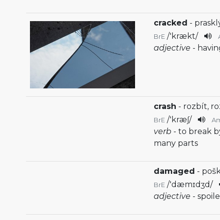
cracked
- praskl
/
'krækt
/
BrE
adjective
- havin
crash
- rozbít, ro
/
'kræʃ
/
BrE
A
verb
- to break b
many parts
damaged
- poš
/
'dæmɪdʒd
/
BrE
adjective
- spoi