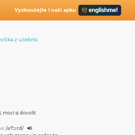
Vyzkoušejte i naši apku
ovíčka z učebnic
i, moci si dovolit
/
ə'fɔ:rd
/
mE