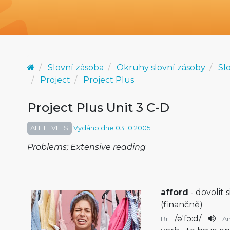
Slovní zásoba
Okruhy slovní zásoby
Sl
Project
Project Plus
Project Plus Unit 3 C-D
ALL LEVELS
Vydáno dne 03.10.2005
Problems; Extensive reading
afford
- dovolit s
(finančně)
/
ə'fɔ:d
/
BrE
A