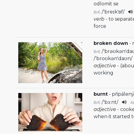
odlomit se
/
'breɪk'ɒf
/
BrE
verb
- to separa
force
broken down
- 
/
'brəʊkən'da
BrE
/
'broʊkən'daʊn
/
adjective
- (abou
working
burnt
- připálený
/
'bɜ:nt
/
BrE
A
adjective
- cooke
when it started 