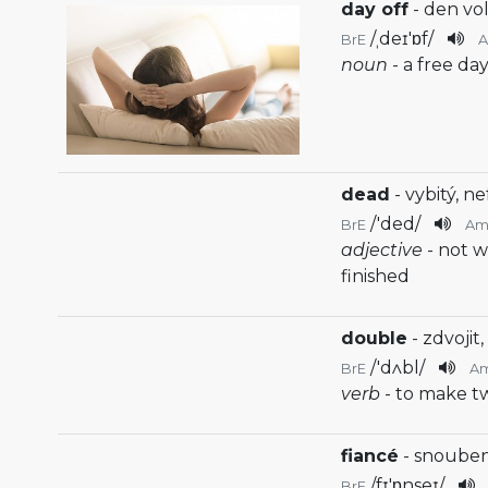
day off
- den vo
/
ˌdeɪ'ɒf
/
BrE
noun
- a free da
dead
- vybitý, n
/
'ded
/
BrE
Am
adjective
- not 
finished
double
- zdvojit
/
'dʌbl
/
BrE
A
verb
- to make tw
fiancé
- snoube
/
fɪ'ɒnseɪ
/
BrE