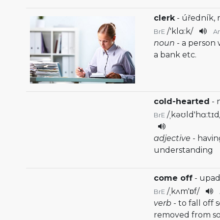
clerk
- úředník, 
/
'klɑ:k
/
BrE
A
noun
- a person 
a bank etc.
cold-hearted
- 
/
ˌkəʊld'hɑ:tɪd
BrE
adjective
- havi
understanding
come off
- upad
/
ˌkʌm'ɒf
/
BrE
verb
- to fall of
removed from s