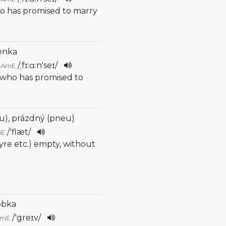
o has promised to marry
enka
/
ˌfɪ:ɑ:n'seɪ
/
AmE
who has promised to
eu), prázdný (pneu)
/
'flæt
/
mE
 tyre etc.) empty, without
obka
/
'greɪv
/
AmE