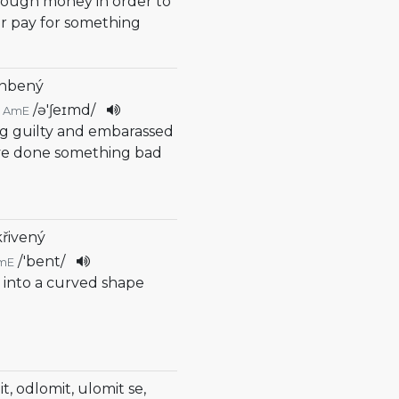
nough money in order to
r pay for something
anbený
/
ə'ʃeɪmd
/
AmE
ing guilty and embarassed
ve done something bad
křivený
/
'bent
/
mE
 into a curved shape
t, odlomit, ulomit se,