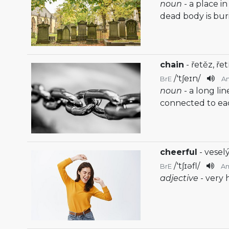
noun
- a place 
dead body is bur
chain
- řetěz, ře
/
'tʃeɪn
/
BrE
A
noun
- a long li
connected to ea
cheerful
- vesel
/
'tʃɪəfl
/
BrE
A
adjective
- very