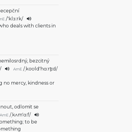
recepční
/
'klɜ:rk
/
mE
who deals with clients in
nemilosrdný, bezcitný
/
/
ˌkoʊld'hɑ:rt̬ɪd
/
AmE
ng no mercy, kindness or
nout, odlomit se
/
ˌkʌm'ɑ:f
/
AmE
f something; to be
omething