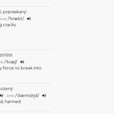
ý, popraskaný
/
'krækt
/
AmE
g cracks
ztříštit
/
'kræʃ
/
mE
y force; to break into
kozený
/
'dæmɪdʒd
/
AmE
led, harmed