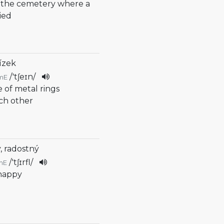
in the cemetery where a
ied
tízek
/
'tʃeɪn
/
mE
ne of metal rings
ch other
ý, radostný
/
'tʃɪrfl
/
mE
 happy