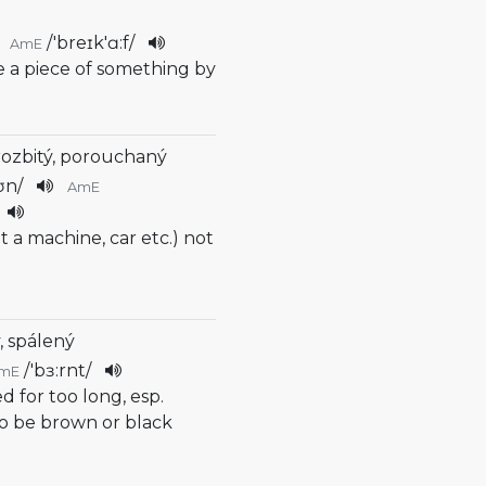
/
'breɪk'ɑ:f
/
AmE
te a piece of something by
rozbitý, porouchaný
ʊn
/
AmE
t a machine, car etc.) not
, spálený
/
'bɜ:rnt
/
mE
d for too long, esp.
to be brown or black