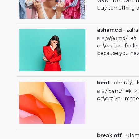
verb
- to have e
buy something o
ashamed
- zah
/
ə'ʃeɪmd
/
BrE
adjective
- feel
because you ha
bent
- ohnutý, z
/
'bent
/
BrE
A
adjective
- made
break off
- ulomi