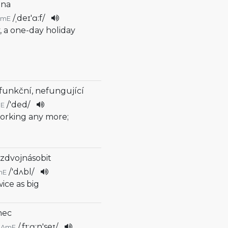
lna
/
ˌdeɪ'ɑ:f
/
AmE
y, a one-day holiday
efunkční, nefungující
/
'ded
/
E
working any more;
, zdvojnásobit
/
'dʌbl
/
mE
ice as big
nec
/
ˌfɪ:ɑ:n'seɪ
/
AmE