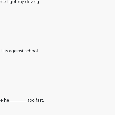
ince I got my driving
It is against school
 he ________ too fast.