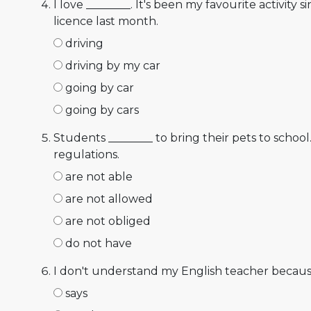
I love ________. It's been my favourite activity s
licence last month.
driving
driving by my car
going by car
going by cars
Students ________ to bring their pets to school. 
regulations.
are not able
are not allowed
are not obliged
do not have
I don't understand my English teacher because
says