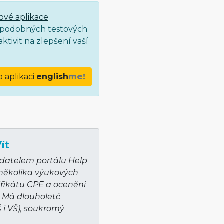
ové aplikace
ce podobných testových
ktivit na zlepšení vaší
o aplikaci
english
me!
ít
adatelem portálu Help
 několika výukových
ifikátu CPE a ocenění
. Má dlouholeté
Š i VŠ), soukromý