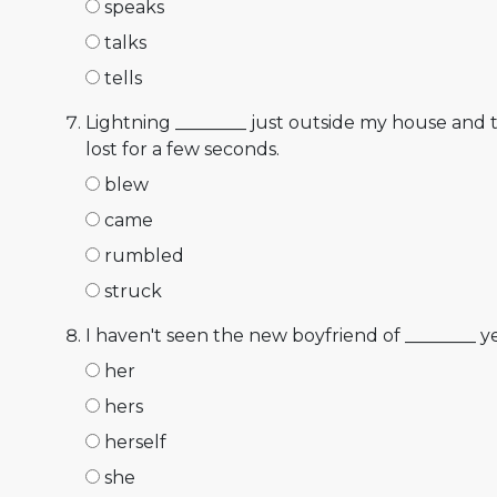
speaks
talks
tells
Lightning ________ just outside my house and 
lost for a few seconds.
blew
came
rumbled
struck
I haven't seen the new boyfriend of ________ ye
her
hers
herself
she