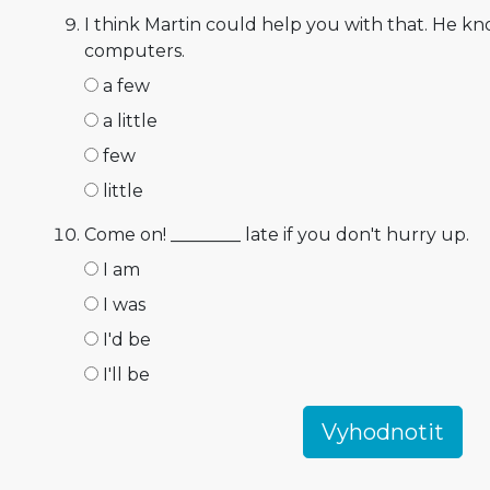
I think Martin could help you with that. He k
computers.
a few
a little
few
little
Come on! ________ late if you don't hurry up.
I am
I was
I'd be
I'll be