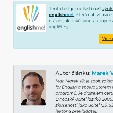
Tento test je součástí naší
výuk
english
me!
, která nabízí tisí
otázek, ale také spoustu jiných a
angličtiny.
Více 
Autor článku:
Marek V
Mgr. Marek Vít je spoluzakl
for English a spoluautorem
programů. Je držitelem cert
Evropský učitel jazyků 2008
zkušenosti jako učitel (ZŠ, S
lektor a překladatel.