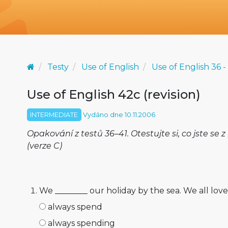
Testy
Use of English
Use of English 36 -
Use of English 42c (revision)
INTERMEDIATE
Vydáno dne 10.11.2006
Opakování z testů 36–41. Otestujte si, co jste se z
(verze C)
We ________ our holiday by the sea. We all love
always spend
always spending