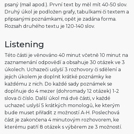
psaný (mail apod.). První text by měl mít 40-50 slov.
Druhý úkol je podložen grafy, tabulkami či textem a
připsanými poznámkami, opět je zadána forma.
Rozsah druhého textu je 120-140 slov.
Listening
Této části je věnováno 40 minut včetně 10 minut na
zaznamenání odpovědí a obsahuje 30 otázek ve 3
úkolech. Uchazeči uslyší 3 rozhovory či sdělení a
jejich úkolem je doplnit krátké poznámky ke
každému z nich. Do každé sady poznámek se
doplňuje do 4 mezer (dohromady 12 otázek) 1-2
slova či číslo. Další úkol má dvě části, v každé
uchazeč uslyší 5 krátkých monologů, ke kterým
bude muset přiřadit z možností A-H. Poslechová
část je zakončena 4 minutovým rozhovorem, ke
kterému patří 8 otázek s výběrem ze 3 možností.