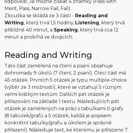
odpovědí. Je možné získat 4 známky (Pass with
Merit, Pass, Narrow Fail, Fail).
Zkouška se skládá ze 3 částí -
Reading and
Writing
, který trvá 1,5 hodiny,
Listening
, který trvá
přibližně 40 minut, a
Speaking
, který trvá cca 12
minut a probíhá ve dvojicích.
Reading and Writing
Tato část zaměřená na čtení a psaní obsahuje
dohromady 9 úkolů (7 čtení, 2 psaní). Čtecí část má
45 otázek. Prvních 5 otázek je typu multiple-choice
(výběr ze 3 možností), které se vztahují 5 různým
velmi krátkým textům. Dalších pět otázek je
přiřazování na základě 1 textu. Následujících pět
otázek je zaměřených na práci s tabulkami či grafy
(8 tabulek/grafů a 5 otázek, každá je popisem
konkrétní tabulky/grafu a úkolem je správné
přiřazení). Následuje text, ke kterému je přiřazeno 7