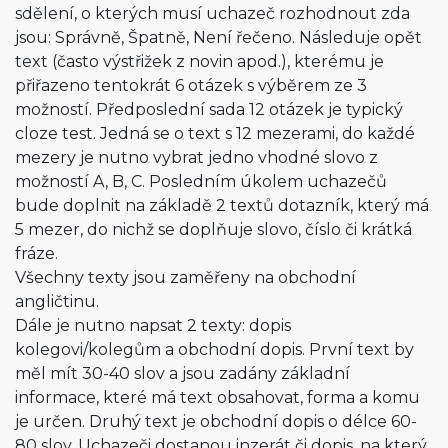
sdělení, o kterých musí uchazeč rozhodnout zda
jsou: Správně, Špatně, Není řečeno. Následuje opět
text (často výstřižek z novin apod.), kterému je
přiřazeno tentokrát 6 otázek s výběrem ze 3
možností. Předposlední sada 12 otázek je typický
cloze test. Jedná se o text s 12 mezerami, do každé
mezery je nutno vybrat jedno vhodné slovo z
možností A, B, C. Posledním úkolem uchazečů
bude doplnit na základě 2 textů dotazník, který má
5 mezer, do nichž se doplňuje slovo, číslo či krátká
fráze.
Všechny texty jsou zaměřeny na obchodní
angličtinu.
Dále je nutno napsat 2 texty: dopis
kolegovi/kolegům a obchodní dopis. První text by
měl mít 30-40 slov a jsou zadány základní
informace, které má text obsahovat, forma a komu
je určen. Druhý text je obchodní dopis o délce 60-
80 slov. Uchazeči dostanou inzerát či dopis, na který