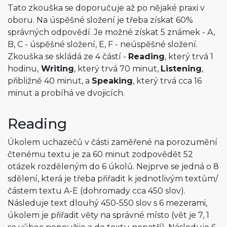
Tato zkouška se doporučuje až po nějaké praxi v
oboru. Na úspěšné složení je třeba získat 60%
správných odpovědí. Je možné získat 5 známek - A,
B, C - úspěšné složení, E, F - neúspěšné složení.
Zkouška se skládá ze 4 částí -
Reading
, který trvá 1
hodinu,
Writing
, který trvá 70 minut,
Listening
,
přibližně 40 minut, a
Speaking
, který trvá cca 16
minut a probíhá ve dvojicích.
Reading
Úkolem uchazečů v části zaměřené na porozumění
čtenému textu je za 60 minut zodpovědět 52
otázek rozděleným do 6 úkolů. Nejprve se jedná o 8
sdělení, která je třeba přiřadit k jednotlivým textům/
částem textu A-E (dohromady cca 450 slov).
Následuje text dlouhý 450-550 slov s 6 mezerami,
úkolem je přiřadit věty na správné místo (vět je 7, 1