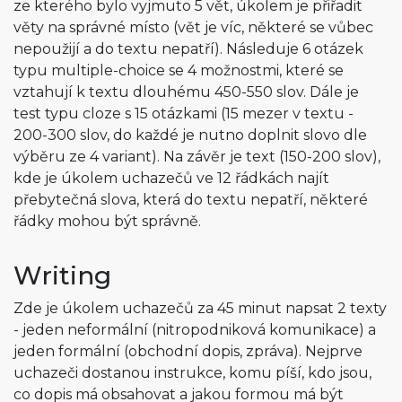
ze kterého bylo vyjmuto 5 vět, úkolem je přiřadit
věty na správné místo (vět je víc, některé se vůbec
nepoužijí a do textu nepatří). Následuje 6 otázek
typu multiple-choice se 4 možnostmi, které se
vztahují k textu dlouhému 450-550 slov. Dále je
test typu cloze s 15 otázkami (15 mezer v textu -
200-300 slov, do každé je nutno doplnit slovo dle
výběru ze 4 variant). Na závěr je text (150-200 slov),
kde je úkolem uchazečů ve 12 řádkách najít
přebytečná slova, která do textu nepatří, některé
řádky mohou být správně.
Writing
Zde je úkolem uchazečů za 45 minut napsat 2 texty
- jeden neformální (nitropodniková komunikace) a
jeden formální (obchodní dopis, zpráva). Nejprve
uchazeči dostanou instrukce, komu píší, kdo jsou,
co dopis má obsahovat a jakou formou má být