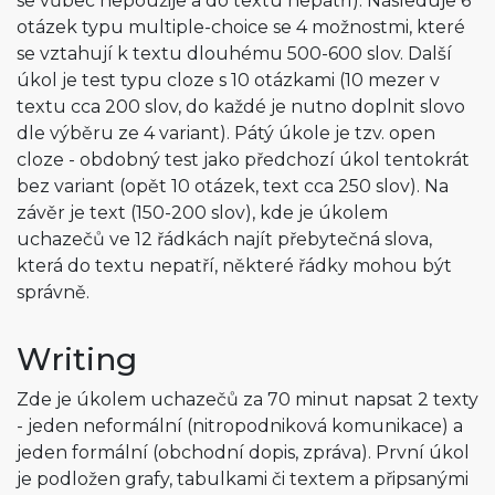
se vůbec nepoužije a do textu nepatří). Následuje 6
otázek typu multiple-choice se 4 možnostmi, které
se vztahují k textu dlouhému 500-600 slov. Další
úkol je test typu cloze s 10 otázkami (10 mezer v
textu cca 200 slov, do každé je nutno doplnit slovo
dle výběru ze 4 variant). Pátý úkole je tzv. open
cloze - obdobný test jako předchozí úkol tentokrát
bez variant (opět 10 otázek, text cca 250 slov). Na
závěr je text (150-200 slov), kde je úkolem
uchazečů ve 12 řádkách najít přebytečná slova,
která do textu nepatří, některé řádky mohou být
správně.
Writing
Zde je úkolem uchazečů za 70 minut napsat 2 texty
- jeden neformální (nitropodniková komunikace) a
jeden formální (obchodní dopis, zpráva). První úkol
je podložen grafy, tabulkami či textem a připsanými