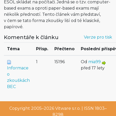
ESOL skládat na počítači. Jedná se o tzv. computer-
based exams a oproti paper-based exams mají
několik předností. Tento článek vám představí,
v čem se tato forma zkoušky liší od té klasické,
papírové.
Komentáře k článku
Verze pro tisk
Téma
Přísp.
Přečteno
Poslední přísp
1
15196
Od
mia99
Informace
před 17 lety
o
zkouškách
BEC
Copyright 2005–2026
Vitware s.r.o.
| ISSN 1803–
8298