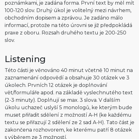
poznámkami, je zadána forma. První text by měl mít
100-120 slov. Druhý úkol je volitelný mezi návrhem,
obchodním dopisem a zprávou. Je zadáno málo
informací, protože na této úrovni se již předpokládá
praxe z oboru. Rozsah druhého textu je 200-250
slov.
Listening
Této části je věnováno 40 minut včetně 10 minut na
zaznamenání odpovědí a obsahuje 30 otázek ve 3
úkolech. Prvních 12 otázek je doplňování
vět/formuláře apod. na základě vyslechnutého text
(2-3 minuty). Doplňují se max. 3 slova. V dalším
úkolu uchazeč uslyší 5 monologů, ke kterým bude
muset přiřadit sdělení z možností A-H (ke každému
textu se přiřazují 2 sdělení ze 2 sad A-H). Tato část je
zakončena rozhovorem, ke kterému patří 8 otázek
s výběrem ze 3 možností.