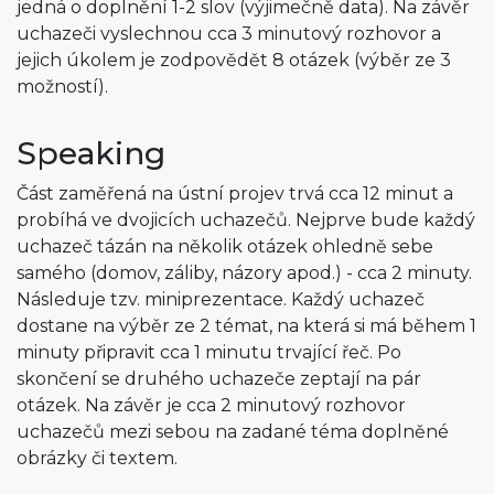
jedná o doplnění 1-2 slov (výjimečně data). Na závěr
uchazeči vyslechnou cca 3 minutový rozhovor a
jejich úkolem je zodpovědět 8 otázek (výběr ze 3
možností).
Speaking
Část zaměřená na ústní projev trvá cca 12 minut a
probíhá ve dvojicích uchazečů. Nejprve bude každý
uchazeč tázán na několik otázek ohledně sebe
samého (domov, záliby, názory apod.) - cca 2 minuty.
Následuje tzv. miniprezentace. Každý uchazeč
dostane na výběr ze 2 témat, na která si má během 1
minuty připravit cca 1 minutu trvající řeč. Po
skončení se druhého uchazeče zeptají na pár
otázek. Na závěr je cca 2 minutový rozhovor
uchazečů mezi sebou na zadané téma doplněné
obrázky či textem.