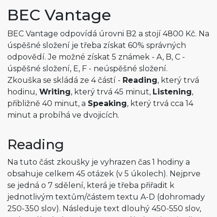
BEC Vantage
BEC Vantage odpovídá úrovni B2 a stojí 4800 Kč. Na
úspěšné složení je třeba získat 60% správných
odpovědí. Je možné získat 5 známek - A, B, C -
úspěšné složení, E, F - neúspěšné složení.
Zkouška se skládá ze 4 částí -
Reading
, který trvá
hodinu,
Writing
, který trvá 45 minut,
Listening
,
přibližně 40 minut, a
Speaking
, který trvá cca 14
minut a probíhá ve dvojicích.
Reading
Na tuto část zkoušky je vyhrazen čas 1 hodiny a
obsahuje celkem 45 otázek (v 5 úkolech). Nejprve
se jedná o 7 sdělení, která je třeba přiřadit k
jednotlivým textům/částem textu A-D (dohromady
250-350 slov). Následuje text dlouhý 450-550 slov,