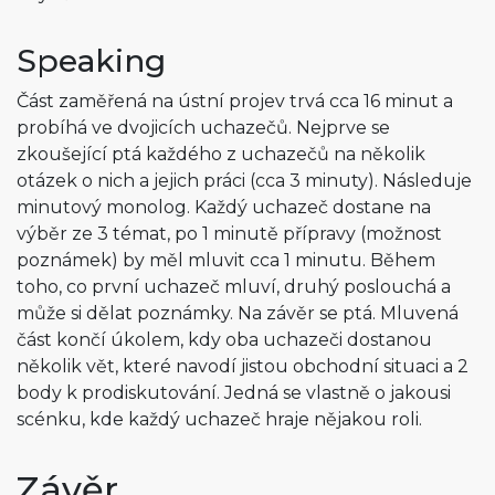
Speaking
Část zaměřená na ústní projev trvá cca 16 minut a
probíhá ve dvojicích uchazečů. Nejprve se
zkoušející ptá každého z uchazečů na několik
otázek o nich a jejich práci (cca 3 minuty). Následuje
minutový monolog. Každý uchazeč dostane na
výběr ze 3 témat, po 1 minutě přípravy (možnost
poznámek) by měl mluvit cca 1 minutu. Během
toho, co první uchazeč mluví, druhý poslouchá a
může si dělat poznámky. Na závěr se ptá. Mluvená
část končí úkolem, kdy oba uchazeči dostanou
několik vět, které navodí jistou obchodní situaci a 2
body k prodiskutování. Jedná se vlastně o jakousi
scénku, kde každý uchazeč hraje nějakou roli.
Závěr