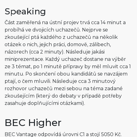
Speaking
Část zaměřená na ústní projev trvá cca 14 minut a
probíhá ve dvojicích uchazečů. Nejprve se
zkoušející ptá každého z uchazečů na několik
otázek o nich, jejich práci, domově, zálibech,
názorech (cca 2 minuty). Následuje jakási
miniprezentace. Každý uchazeč dostane na výběr
ze 3 témat, po 1 minutě přípravy by měl mluvit cca 1
minutu. Po skončení obou kandidátů se navzájem
ptají, o čem mluvili. Následuje cca 3 minutový
rozhovor uchazečů mezi sebou na téma zadané
zkoušejícím (který do debaty v případě potřeby
zasahuje doplňujícími otázkami).
BEC Higher
BEC Vantage odpovídá úrovni C1 a stojí 5050 Kč.