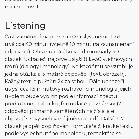
mají reagovat.
Listening
Část zaměřená na porozumění slyšenému textu
trvá cca 40 minut (včetně 10 minut na zaznamenání
odpovědí). Obsahuje 4 úkoly a dohromady 30
otázek. Uchazeči nejprve uslyší 8 15-30 vteřinových
textů (dialogy i monology). Ke každému se vztahuje
jedna otázka a 3 možné odpovědi (text, obrázek).
Každý text je puštěn 2x za sebou. Dále uchazeči
uslyší cca 1,5 minutový rozhovor či monolog a jejich
úkolem bude vyplnit podle informací z textu
předloženou tabulku, formulář či poznámky (7
odpovědí primárně zaměřených na čísla, ale
objevují se i vyspelovaná jména apod.). Dalších 7
otázek je opět doplňování formuláře či krátké textu
podle vyslechnutého monologu, tentokráte se