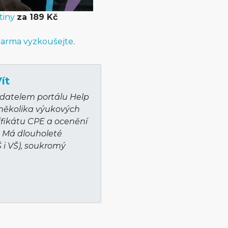
tiny
za 189 Kč
arma vyzkoušejte
.
ít
adatelem portálu Help
 několika výukových
ifikátu CPE a ocenění
. Má dlouholeté
Š i VŠ), soukromý