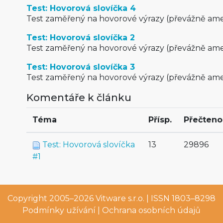
Test: Hovorová slovíčka 4
Test zaměřený na hovorové výrazy (převážně amer
Test: Hovorová slovíčka 2
Test zaměřený na hovorové výrazy (převážně amer
Test: Hovorová slovíčka 3
Test zaměřený na hovorové výrazy (převážně amer
Komentáře k článku
Téma
Přísp.
Přečteno
Test: Hovorová slovíčka
13
29896
#1
Copyright 2005–2026
Vitware s.r.o.
| ISSN 1803–8298
Podmínky užívání
|
Ochrana osobních údajů