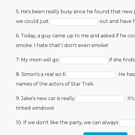
5. He's been really busy since he found that new 
we could just
out and have f
6. Today, a guy came up to me and asked if he c
smoke. I hate that! I don't even smoke!
7. My mom will go
if she finds
8. Simon's a real sci-fi
. He has
names of the actors of Star Trek.
9. Jake's new car is really
. It
tinted windows!
10. If we don't like the party, we can always