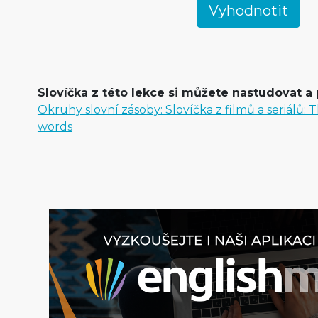
Slovíčka z této lekce si můžete nastudovat a 
Okruhy slovní zásoby: Slovíčka z filmů a seriálů: T
words