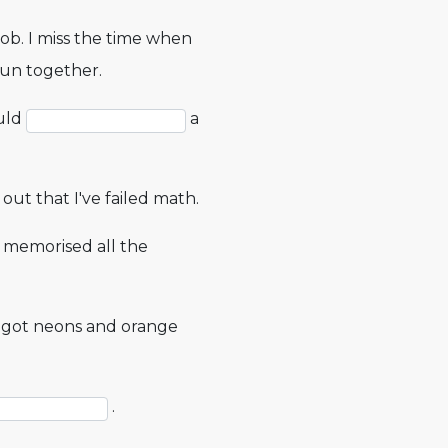
job. I miss the time when
un together.
ould
a
 out that I've failed math.
 memorised all the
's got neons and orange
.