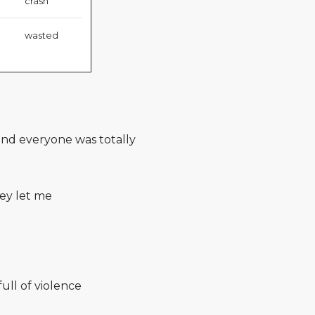
crash
wasted
and everyone was totally
hey let me
full of violence