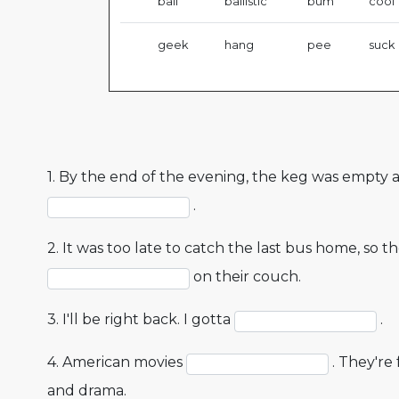
bail
ballistic
bum
cool
geek
hang
pee
suck
1. By the end of the evening, the keg was empty 
.
2. It was too late to catch the last bus home, so t
on their couch.
3. I'll be right back. I gotta
.
4. American movies
. They're 
and drama.