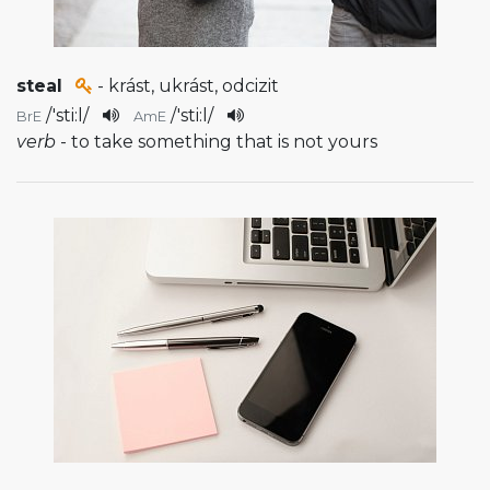
steal
- krást, ukrást, odcizit
/
'sti:l
/
/
'sti:l
/
BrE
AmE
verb
- to take something that is not yours