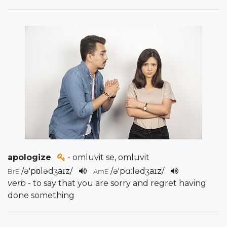
apologize
- omluvit se, omluvit
/
ə'pɒlədʒaɪz
/
/
ə'pɑ:lədʒaɪz
/
BrE
AmE
verb
- to say that you are sorry and regret having
done something