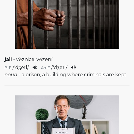
jail
- věznice, vězení
/
'dʒeɪl
/
/
'dʒeɪl
/
BrE
AmE
noun
- a prison, a building where criminals are kept