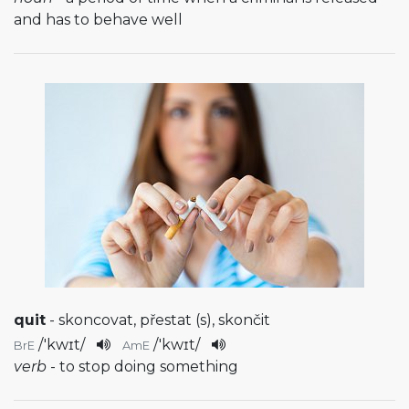
and has to behave well
quit
- skoncovat, přestat (s), skončit
/
'kwɪt
/
/
'kwɪt
/
BrE
AmE
verb
- to stop doing something