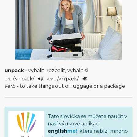
unpack
- vybalit, rozbalit, vybalit si
/
ʌn'pæk
/
/
ʌn'pæk
/
BrE
AmE
verb
- to take things out of luggage or a package
Tato slovíčka se můžete naučit v
naší
výukové aplikaci
english
me!
, která nabízí mnoho