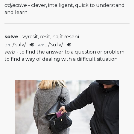
adjective
- clever, intelligent, quick to understand
and learn
solve
- vyřešit, řešit, najít řešení
/
'sɒlv
/
/
'sɑ:lv
/
BrE
AmE
verb
- to find the answer to a question or problem,
to find a way of dealing with a difficult situation