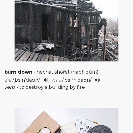
burn down
- nechat shořet (např. dům)
/
ˌbɜ:n'daʊn
/
/
ˌbɜ:rn'daʊn
/
BrE
AmE
verb
- to destroy a building by fire