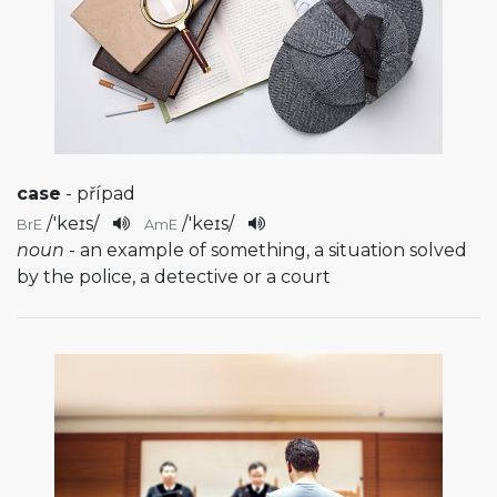
case
- případ
/
'keɪs
/
/
'keɪs
/
BrE
AmE
noun
- an example of something, a situation solved
by the police, a detective or a court