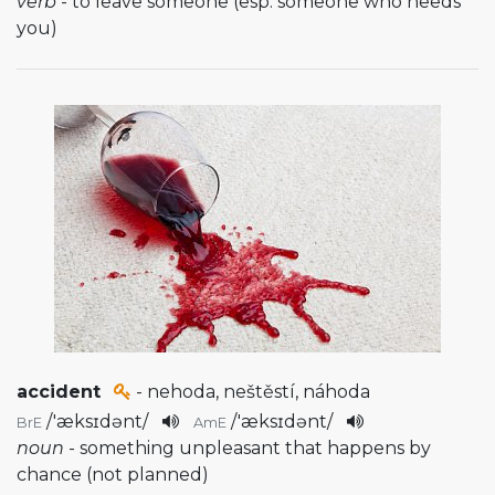
verb
- to leave someone (esp. someone who needs
you)
accident
- nehoda, neštěstí, náhoda
/
'æksɪdənt
/
/
'æksɪdənt
/
BrE
AmE
noun
- something unpleasant that happens by
chance (not planned)