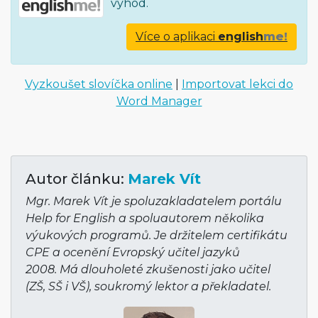
výhod.
Více o aplikaci
english
me!
Vyzkoušet slovíčka online
|
Importovat lekci do
Word Manager
Autor článku:
Marek Vít
Mgr. Marek Vít je spoluzakladatelem portálu
Help for English a spoluautorem několika
výukových programů. Je držitelem certifikátu
CPE a ocenění Evropský učitel jazyků
2008. Má dlouholeté zkušenosti jako učitel
(ZŠ, SŠ i VŠ), soukromý lektor a překladatel.