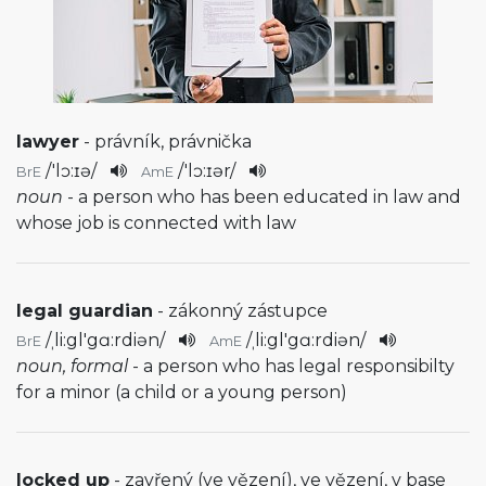
lawyer
- právník, právnička
/
'lɔ:ɪə
/
/
'lɔ:ɪər
/
BrE
AmE
noun
- a person who has been educated in law and
whose job is connected with law
legal guardian
- zákonný zástupce
/
ˌli:gl'gɑ:rdiən
/
/
ˌli:gl'gɑ:rdiən
/
BrE
AmE
noun, formal
- a person who has legal responsibilty
for a minor (a child or a young person)
locked up
- zavřený (ve vězení), ve vězení, v base