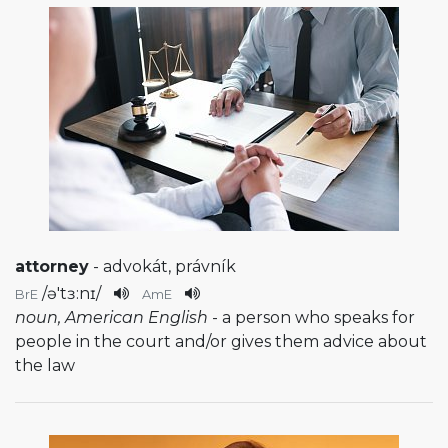
attorney
- advokát, právník
/
ə'tɜ:nɪ
/
BrE
AmE
noun, American English
- a person who speaks for
people in the court and/or gives them advice about
the law