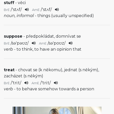
stuff
- věci
/
'stʌf
/
/
'stʌf
/
BrE
AmE
noun, informal
- things (usually unspecified)
suppose
- předpokládat, domnívat se
/
sə'pəʊz
/
/
sə'poʊz
/
BrE
AmE
verb
- to think, to have an opinion that
treat
- chovat se (k někomu), jednat (s někým),
zacházet (s někým)
/
'tri:t
/
/
'tri:t
/
BrE
AmE
verb
- to behave somehow towards a person