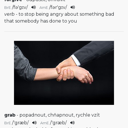
/
fə'gɪv
/
/
fər'gɪv
/
BrE
AmE
verb
- to stop being angry about something bad
that somebody has done to you
grab
- popadnout, chňapnout, rychle vzít
/
'græb
/
/
'græb
/
BrE
AmE