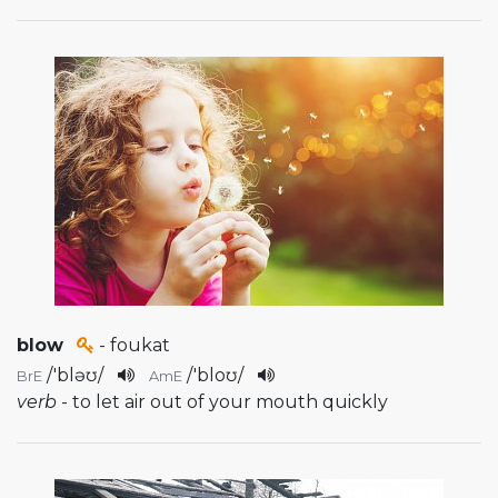
blow
- foukat
/
'bləʊ
/
/
'bloʊ
/
BrE
AmE
verb
- to let air out of your mouth quickly