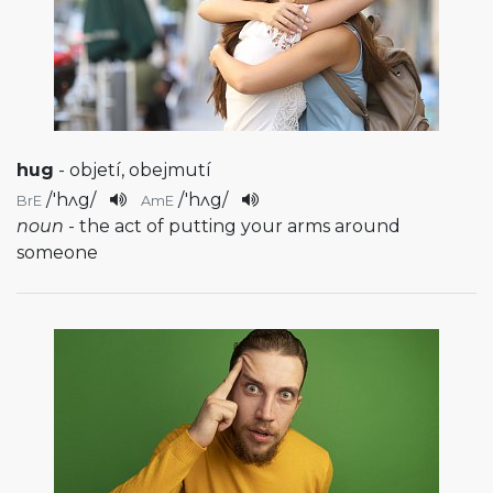
hug
- objetí, obejmutí
/
'hʌg
/
/
'hʌg
/
BrE
AmE
noun
- the act of putting your arms around
someone