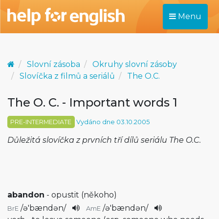
Menu
Slovní zásoba
Okruhy slovní zásoby
Slovíčka z filmů a seriálů
The O.C.
The O. C. - Important words 1
PRE-INTERMEDIATE
Vydáno dne 03.10.2005
Důležitá slovíčka z prvních tří dílů seriálu The O.C.
abandon
- opustit (někoho)
/
ə'bændən
/
/
ə'bændən
/
BrE
AmE