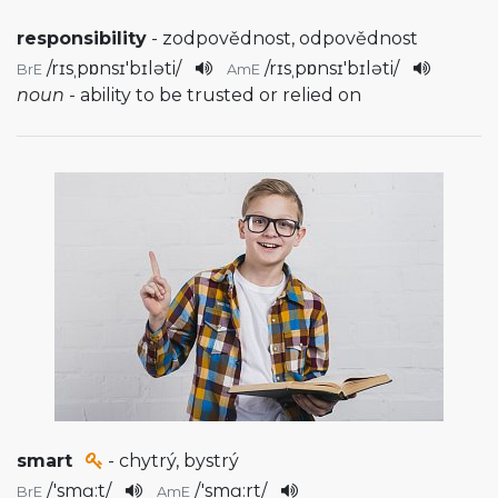
responsibility
- zodpovědnost, odpovědnost
/
rɪsˌpɒnsɪ'bɪləti
/
/
rɪsˌpɒnsɪ'bɪləti
/
BrE
AmE
noun
- ability to be trusted or relied on
smart
- chytrý, bystrý
/
'smɑ:t
/
/
'smɑ:rt
/
BrE
AmE