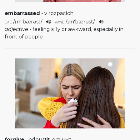
embarrassed
- v rozpacích
/
ɪm'bærəst
/
/
ɪm'bærəst
/
BrE
AmE
adjective
- feeling silly or awkward, especially in
front of people
forgive
- odpustit, omluvit