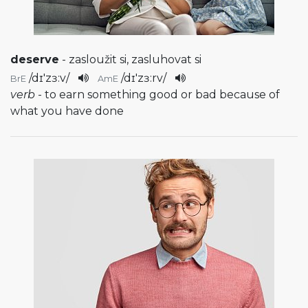
deserve
- zasloužit si, zasluhovat si
/
dɪ'zɜ:v
/
/
dɪ'zɜ:rv
/
BrE
AmE
verb
- to earn something good or bad because of
what you have done