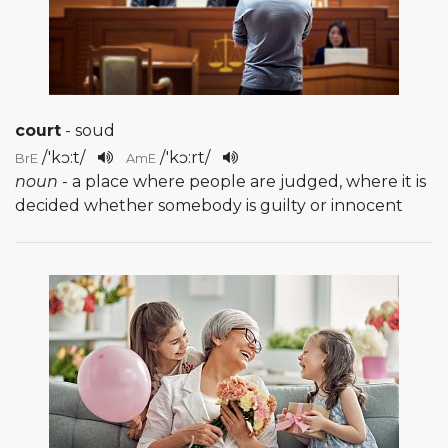
court
- soud
/
'kɔ:t
/
/
'kɔ:rt
/
BrE
AmE
noun
- a place where people are judged, where it is
decided whether somebody is guilty or innocent