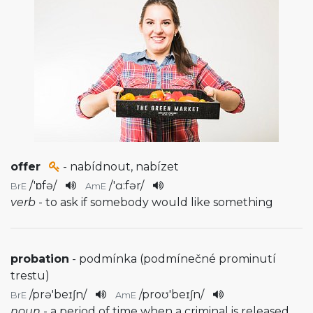
offer
- nabídnout, nabízet
/
'ɒfə
/
/
'ɑ:fər
/
BrE
AmE
verb
- to ask if somebody would like something
probation
- podmínka (podmínečné prominutí
trestu)
/
prə'beɪʃn
/
/
proʊ'beɪʃn
/
BrE
AmE
noun
- a period of time when a criminal is released