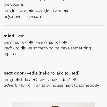
(ve vězení)
/
ˌlɒkt'ʌp
/
/
ˌlɑ:kt'ʌp
/
BrE
AmE
adjective
- in prison
mind
- vadit
/
'maɪnd
/
/
'maɪnd
/
BrE
AmE
verb
- to dislike something, to have something
against
next door
- vedle (někoho jako soused)
/
ˌnekst'dɔ:
/
/
ˌnekst'dɔ:r
/
BrE
AmE
adverb
- living in a flat or house next to somebody