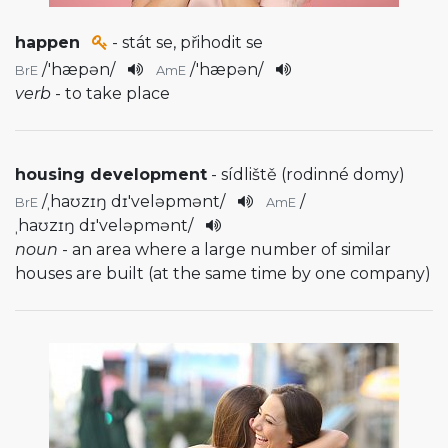
happen
- stát se, přihodit se
/
'hæpən
/
/
'hæpən
/
BrE
AmE
verb
- to take place
housing development
- sídliště (rodinné domy)
/
ˌhaʊzɪŋ dɪ'veləpmənt
/
/
BrE
AmE
ˌhaʊzɪŋ dɪ'veləpmənt
/
noun
- an area where a large number of similar
houses are built (at the same time by one company)