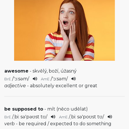
awesome
- skvělý, boží, úžasný
/
'ɔ:səm
/
/
'ɔ:səm
/
BrE
AmE
adjective
- absolutely excellent or great
be supposed to
- mít (něco udělat)
/
ˌbi: sə'pəʊst tʊ
/
/
ˌbi: sə'poʊst tʊ
/
BrE
AmE
verb
- be required / expected to do something