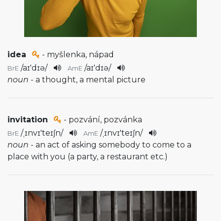
idea
- myšlenka, nápad
/
aɪ'dɪə
/
/
aɪ'dɪə
/
BrE
AmE
noun
- a thought, a mental picture
invitation
- pozvání, pozvánka
/
ˌɪnvɪ'teɪʃn
/
/
ˌɪnvɪ'teɪʃn
/
BrE
AmE
noun
- an act of asking somebody to come to a
place with you (a party, a restaurant etc.)