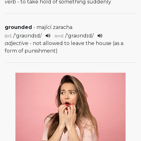
verb
- to take hold of something suddenly
grounded
- mající zaracha
/
'graʊndɪd
/
/
'graʊndɪd
/
BrE
AmE
adjective
- not allowed to leave the house (as a
form of punishment)