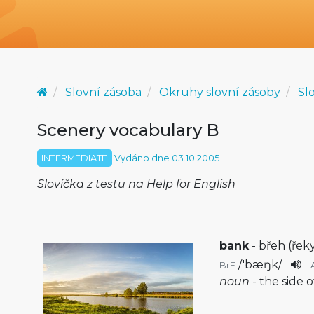
Slovní zásoba
Okruhy slovní zásoby
Sl
Scenery vocabulary B
INTERMEDIATE
Vydáno dne 03.10.2005
Slovíčka z testu na Help for English
bank
- břeh (řek
/
'bæŋk
/
BrE
noun
- the side o