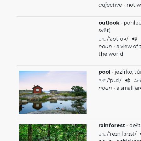
adjective
- not 
outlook
- pohled
svět)
/
'aʊtlʊk
/
BrE
noun
- a view of
the world
pool
- jezírko, t
/
'pu:l
/
BrE
Am
noun
- a small ar
rainforest
- dešt
/
'reɪnˌfɒrɪst
/
BrE