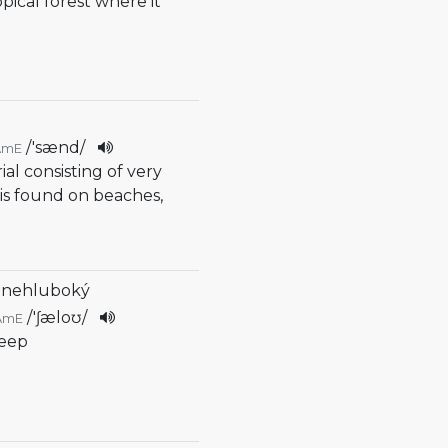
opical forest where it
/
'sænd
/
AmE
ial consisting of very
 is found on beaches,
, nehluboký
/
'ʃæloʊ
/
AmE
deep