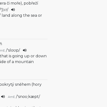
era či moře), pobřeží
/
'ʃɔ:r
/
of land along the sea or
áň
/
'sloʊp
/
AmE
 that is going up or down
side of a mountain
 pokrytý sněhem (hory
/
'snoʊˌkæpt
/
AmE