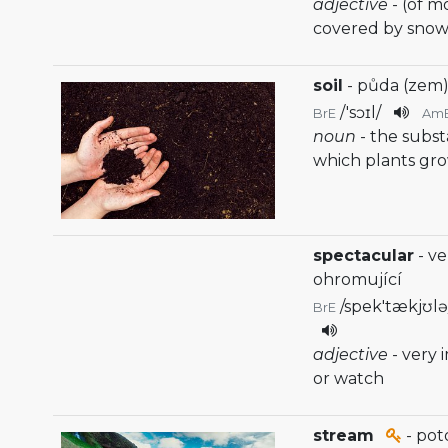
adjective
- (of 
covered by sno
soil
- půda (zem)
/
'sɔɪl
/
BrE
Am
noun
- the subs
which plants gr
spectacular
- ve
ohromující
/
spek'tækjʊl
BrE
adjective
- very 
or watch
stream
- pot