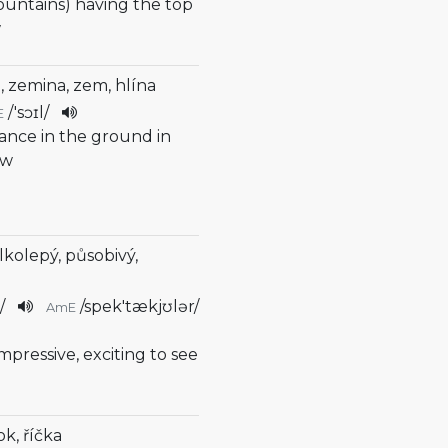
mountains) having the top
w
, zemina, zem, hlína
/
'sɔɪl
/
E
tance in the ground in
ow
lkolepý, působivý,
ə
/
/
spek'tækjʊlər
/
AmE
impressive, exciting to see
ok, říčka