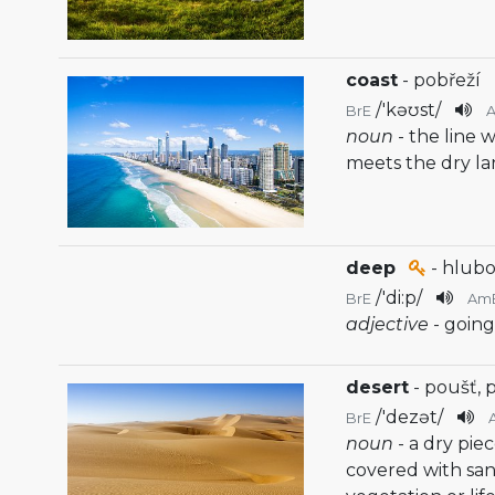
coast
- pobřeží
/
'kəʊst
/
BrE
noun
- the line 
meets the dry l
deep
- hlub
/
'di:p
/
BrE
Am
adjective
- going
desert
- poušť, 
/
'dezət
/
BrE
noun
- a dry pie
covered with san