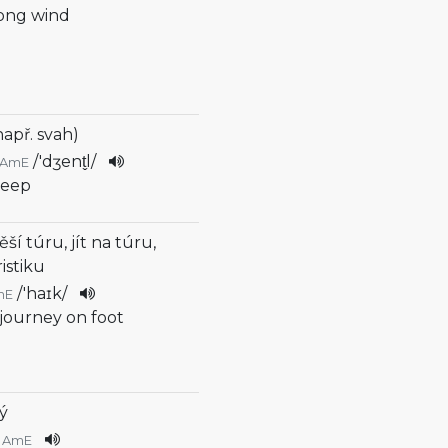
rong wind
např. svah)
/
'dʒent̬l
/
AmE
teep
pěší túru, jít na túru,
istiku
/
'haɪk
/
mE
 journey on foot
ý
AmE