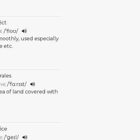
e
éct
/
'floʊ
/
E
moothly, used especially
e etc.
prales
/
'fɑ:rɪst
/
mE
rea of land covered with
řice
/
'geɪl
/
E