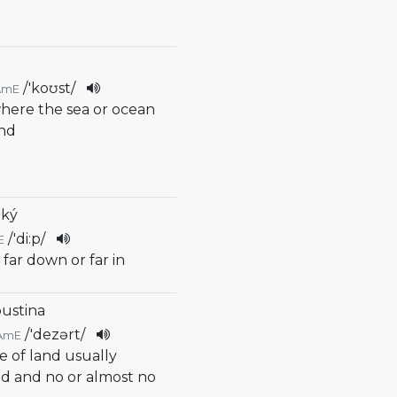
/
'koʊst
/
AmE
where the sea or ocean
and
oký
/
'di:p
/
E
 far down or far in
pustina
/
'dezərt
/
AmE
ce of land usually
d and no or almost no