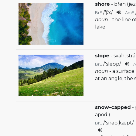
shore
- břeh (jez
/
'ʃɔ:
/
BrE
AmE
noun
- the line 
lake
slope
- svah, str
/
'sləʊp
/
BrE
noun
- a surface
at an angle, the 
snow-capped
-
apod.)
/
'snəʊˌkæpt
/
BrE