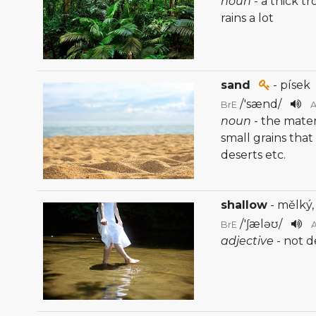
noun
- a thick tr
rains a lot
sand
- písek
/
'sænd
/
BrE
noun
- the mater
small grains that
deserts etc.
shallow
- mělký
/
'ʃæləʊ
/
BrE
adjective
- not 