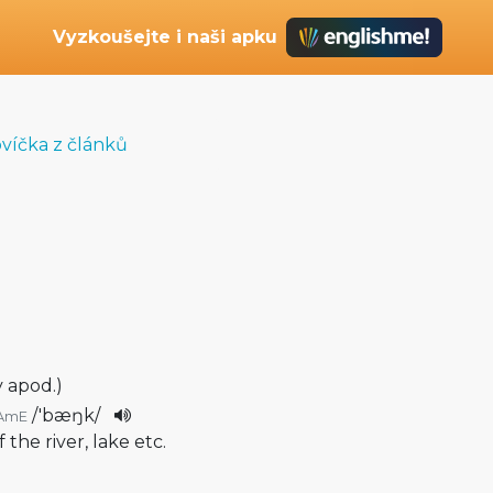
Vyzkoušejte i naši apku
ovíčka z článků
y apod.)
/
'bæŋk
/
AmE
f the river, lake etc.