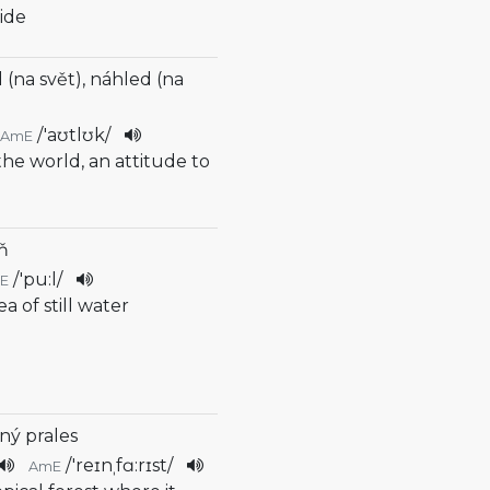
wide
 (na svět), náhled (na
/
'aʊtlʊk
/
AmE
 the world, an attitude to
ůň
/
'pu:l
/
E
ea of still water
ný prales
/
'reɪnˌfɑ:rɪst
/
AmE