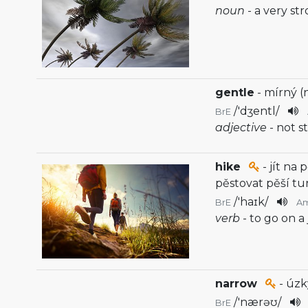
noun
- a very st
gentle
- mírný (
/
'dʒentl
/
BrE
adjective
- not s
hike
- jít na 
pěstovat pěší tur
/
'haɪk
/
BrE
A
verb
- to go on a
narrow
- úzk
/
'nærəʊ
/
BrE