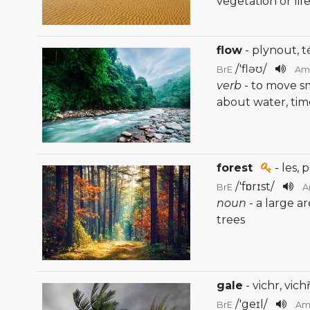
vegetation or lif
flow
- plynout, t
/
'fləʊ
/
BrE
Am
verb
- to move s
about water, tim
forest
- les, 
/
'fɒrɪst
/
BrE
A
noun
- a large a
trees
gale
- vichr, vich
/
'geɪl
/
BrE
Am