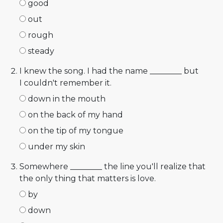
good
out
rough
steady
I knew the song. I had the name ________ but
I couldn't remember it.
down in the mouth
on the back of my hand
on the tip of my tongue
under my skin
Somewhere ________ the line you'll realize that
the only thing that matters is love.
by
down