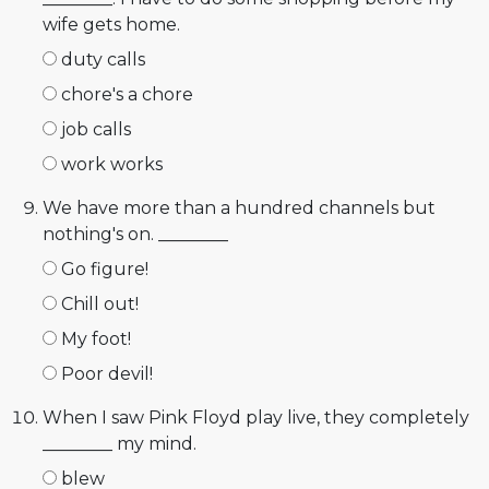
wife gets home.
duty calls
chore's a chore
job calls
work works
We have more than a hundred channels but
nothing's on. ________
Go figure!
Chill out!
My foot!
Poor devil!
When I saw Pink Floyd play live, they completely
________ my mind.
blew