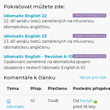
Pokračovat můžete zde:
Idiomatic English 22
UPPER-INTERMEDIATE
22. díl seriálu testů zaměřených na mluvenou
idiomatickou angličtinu.
Idiomatic English 23
UPPER-INTERMEDIATE
23. díl seriálu testů zaměřených na mluvenou
idiomatickou angličtinu.
Idiomatic English - Revision 6-10
UPPER-INTERMEDIATE
Opakování zaměřené na idiomatická spojení
obsažená v testech Idiomatic English 6–10.
Komentáře k článku
Verze pro tisk
Téma
Přísp.
Přečteno
Poslední příspěv
10
11448
Od
honyk
Idiomatic
před 18 lety