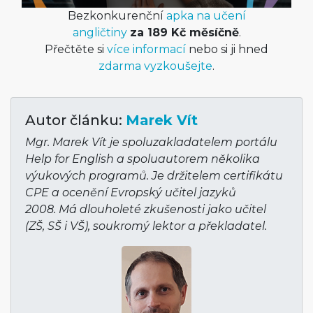
Bezkonkurenční
apka na učení
angličtiny
za 189 Kč měsíčně
.
Přečtěte si
více informací
nebo si ji hned
zdarma vyzkoušejte
.
Autor článku:
Marek Vít
Mgr. Marek Vít je spoluzakladatelem portálu
Help for English a spoluautorem několika
výukových programů. Je držitelem certifikátu
CPE a ocenění Evropský učitel jazyků
2008. Má dlouholeté zkušenosti jako učitel
(ZŠ, SŠ i VŠ), soukromý lektor a překladatel.