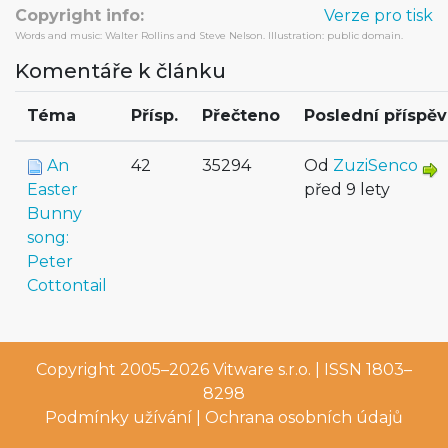
Copyright info:
Verze pro tisk
Words and music: Walter Rollins and Steve Nelson. Illustration: public domain.
Komentáře k článku
Téma
Přísp.
Přečteno
Poslední příspě
An
42
35294
Od
ZuziSenco
Easter
před 9 lety
Bunny
song:
Peter
Cottontail
Copyright 2005–2026
Vitware s.r.o.
| ISSN 1803–
8298
Podmínky užívání
|
Ochrana osobních údajů