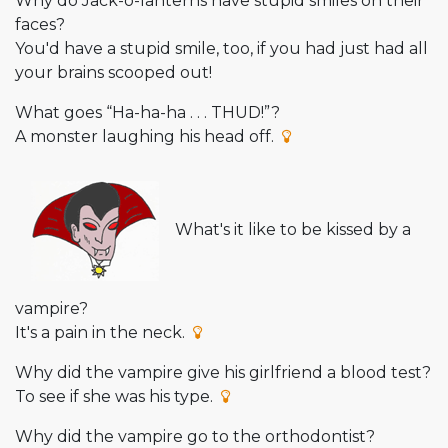
Why do Jack-o-lanterns have stupid smiles on their
faces?
You'd have a stupid smile, too, if you had just had all
your brains scooped out!
What goes “Ha-ha-ha . . . THUD!”?
A monster laughing his head off.
What's it like to be kissed by a
vampire?
It's a pain in the neck.
Why did the vampire give his girlfriend a blood test?
To see if she was his type.
Why did the vampire go to the orthodontist?