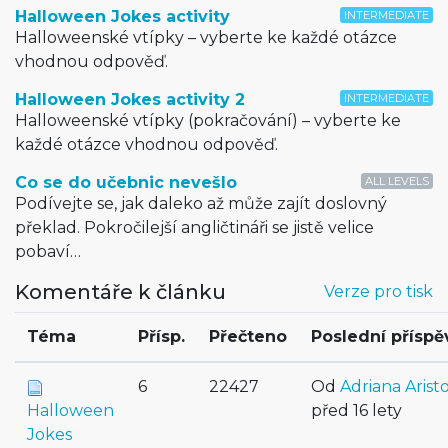
Halloween Jokes activity
INTERMEDIATE
Halloweenské vtípky – vyberte ke každé otázce
vhodnou odpověď.
Halloween Jokes activity 2
INTERMEDIATE
Halloweenské vtípky (pokračování) – vyberte ke
každé otázce vhodnou odpověď.
Co se do učebnic nevešlo
ALL LEVELS
Podívejte se, jak daleko až může zajít doslovný
překlad. Pokročilejší angličtináři se jistě velice
pobaví…
Komentáře k článku
Verze pro tisk
Téma
Přísp.
Přečteno
Poslední příspě
6
22427
Od
Adriana Arist
Halloween
před 16 lety
Jokes