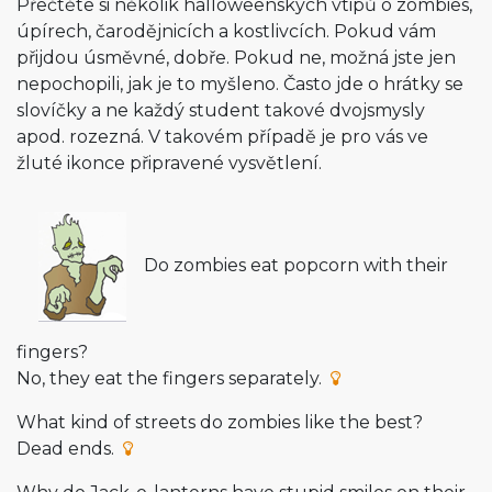
Přečtěte si několik halloweenských vtipů o zombies,
úpírech, čarodějnicích a kostlivcích. Pokud vám
přijdou úsměvné, dobře. Pokud ne, možná jste jen
nepochopili, jak je to myšleno. Často jde o hrátky se
slovíčky a ne každý student takové dvojsmysly
apod. rozezná. V takovém případě je pro vás ve
žluté ikonce připravené vysvětlení.
Do zombies eat popcorn with their
fingers?
No, they eat the fingers separately.
What kind of streets do zombies like the best?
Dead ends.