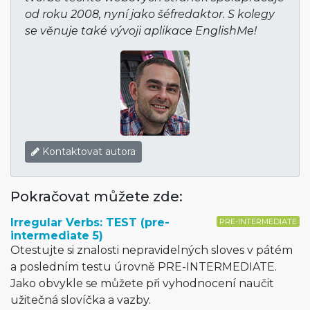
od roku 2008, nyní jako šéfredaktor. S kolegy
se věnuje také vývoji aplikace EnglishMe!
Kontaktovat autora
Pokračovat můžete zde:
Irregular Verbs: TEST (pre-
PRE-INTERMEDIATE
intermediate 5)
Otestujte si znalosti nepravidelných sloves v pátém
a posledním testu úrovně PRE-INTERMEDIATE.
Jako obvykle se můžete při vyhodnocení naučit
užitečná slovíčka a vazby.