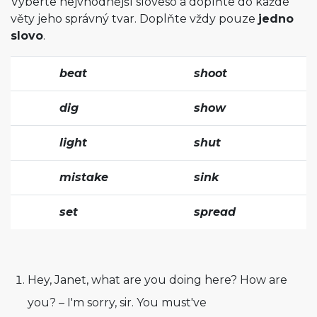
Vyberte nejvhodnější sloveso a doplňte do každé
věty jeho správný tvar. Doplňte vždy pouze
jedno
slovo
.
beat
shoot
dig
show
light
shut
mistake
sink
set
spread
Hey, Janet, what are you doing here? How are
you? – I'm sorry, sir. You must've