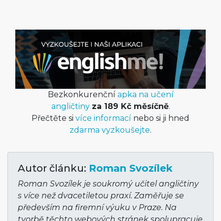
Bezkonkurenční
apka na učení
angličtiny
za 189 Kč měsíčně
.
Přečtěte si
více informací
nebo si ji hned
zdarma vyzkoušejte
.
Autor článku:
Roman Svozílek
Roman Svozílek je soukromý učitel angličtiny
s více než dvacetiletou praxí. Zaměřuje se
především na firemní výuku v Praze. Na
tvorbě těchto webových stránek spolupracuje