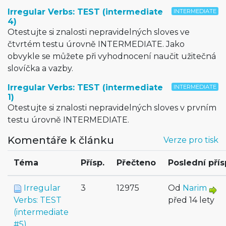
Irregular Verbs: TEST (intermediate
INTERMEDIATE
4)
Otestujte si znalosti nepravidelných sloves ve
čtvrtém testu úrovně INTERMEDIATE. Jako
obvykle se můžete při vyhodnocení naučit užitečná
slovíčka a vazby.
Irregular Verbs: TEST (intermediate
INTERMEDIATE
1)
Otestujte si znalosti nepravidelných sloves v prvním
testu úrovně INTERMEDIATE.
Komentáře k článku
Verze pro tisk
Téma
Přísp.
Přečteno
Poslední pří
Irregular
3
12975
Od
Narim
Verbs: TEST
před 14 lety
(intermediate
#5)