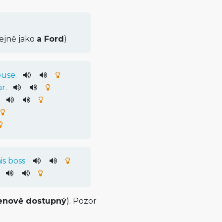
ejně jako
a Ford
)
ouse
.
ar
.
is
boss
.
enově dostupný
). Pozor