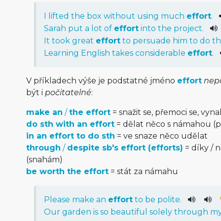
I
lifted
the
box
without
using
much
effort
.
Sarah
put
a
lot
of
effort
into
the
project
.
It
took
great
effort
to
persuade
him
to
do
th
Learning
English
takes
considerable
effort
.
V příkladech výše je podstatné jméno
effort
nep
být i
počitatelné
:
make an
/
the effort
= snažit se, přemoci se, vyn
do sth with an effort
= dělat něco s námahou (p
in an effort to do sth
= ve snaze něco udělat
through
/
despite sb's effort (efforts)
= díky / 
(snahám)
be worth the effort
= stát za námahu
Please
make
an
effort
to
be
polite
.
Our
garden
is
so
beautiful
solely
through
m