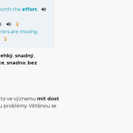
orth
the
effort
.
rers
are
moving
lehký
,
snadný
,
ce
,
snadno
,
bez
a to ve významu
mít dost
ou problémy. Většinou se