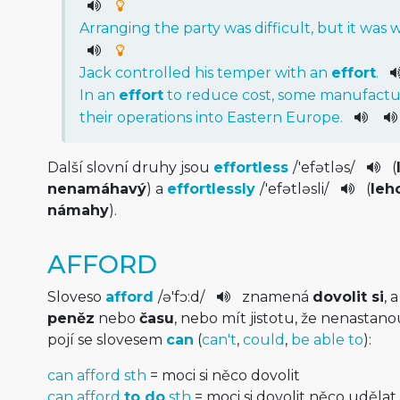
Arranging
the
party
was
difficult
,
but
it
was
w
Jack
controlled
his
temper
with
an
effort
.
In
an
effort
to
reduce
cost
,
some
manufactu
their
operations
into
Eastern
Europe
.
Další slovní druhy jsou
effortless
/
'efətləs
/
(
nenamáhavý
) a
effortlessly
/
'efətləs­li
/
(
leh
námahy
).
AFFORD
Sloveso
afford
/
ə'fɔ:d
/
znamená
dovolit si
, 
peněz
nebo
času
, nebo mít jistotu, že nenastan
pojí se slovesem
can
(
can't
,
could
,
be able to
):
can afford sth
= moci si něco dovolit
can afford
to do
sth
= moci si dovolit něco udělat