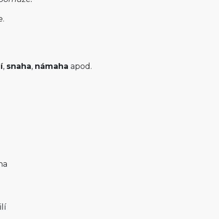
e.
í
,
snaha
,
námaha
apod.
ha
lí