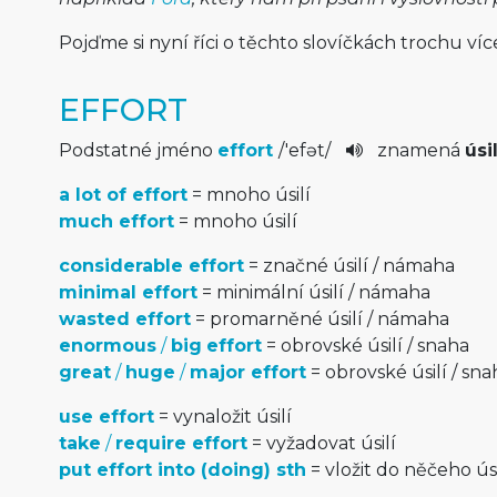
Pojďme si nyní říci o těchto slovíčkách trochu víc
EFFORT
Podstatné jméno
effort
/
'efət
/
znamená
úsil
a lot of effort
= mnoho úsilí
much effort
= mnoho úsilí
considerable effort
= značné úsilí / námaha
minimal effort
= minimální úsilí / námaha
wasted effort
= promarněné úsilí / námaha
enormous
/
big
effort
= obrovské úsilí / snaha
great
/
huge
/
major effort
= obrovské úsilí / sna
use effort
= vynaložit úsilí
take
/
require effort
= vyžadovat úsilí
put effort into (doing) sth
= vložit do něčeho úsi