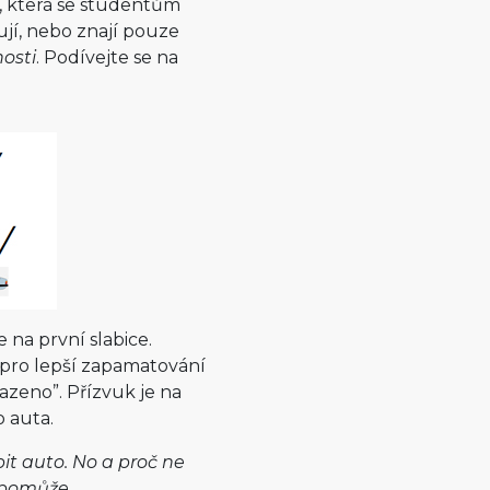
v, která se studentům
jí, nebo znají pouze
nosti
. Podívejte se na
e na první slabice.
pro lepší zapamatování
sazeno”. Přízvuk je na
 auta.
it auto. No a proč ne
i pomůže.