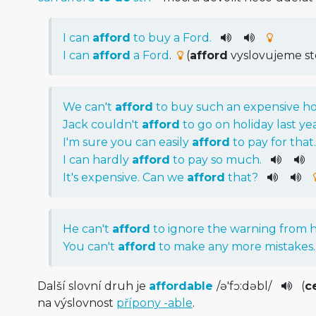
I
can
afford
to
buy
a
Ford.
I can
afford
a Ford
.
(
afford
vyslovujeme st
We
ca
n't
afford
to
buy
such
an
expensive
h
Jack
could
n't
afford
to
go
on
holiday
last
ye
I
'm
sure
you
can
easily
afford
to
pay
for
that
.
I
can
hardly
afford
to
pay
so
much
.
It
's
expensive
.
Can
we
afford
that
?
He
ca
n't
afford
to
ignore
the
warning
from
h
You
ca
n't
afford
to
make
any
more
mistakes
.
Další slovní druh je
affordable
/
ə'fɔ:dəb­l
/
(
c
na výslovnost
přípony -able
.