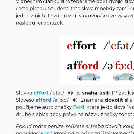
V dnešním článku si rozebereme opět dvojici slo
často pletou. Studenti tato slova mnohdy zaměňu
jedno z nich. Je zde rozdíl v
pravopisu
i ve
výslov
následující obrázek:
Slůvko
effort
/
'efət
/
je
snaha
,
úsilí
. Přízvuk j
Sloveso
afford
/
ə'fɔ:d
/
znamená
dovolit si
a 
použijeme auto značky
Ford
, které je do slova “v
druhé slabice, tedy právě na názvu značky tohoto
Pokud máte peníze, můžete si třeba dovolit koup
například
Ford
, který nám při psaní i výslovnost