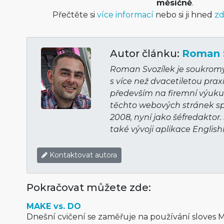
měsíčně
.
Přečtěte si
více informací
nebo si ji hned
zd
Autor článku:
Roman 
Roman Svozílek je soukromý 
s více než dvacetiletou prax
především na firemní výuku 
těchto webových stránek sp
2008, nyní jako šéfredaktor.
také vývoji aplikace Englis
Kontaktovat autora
Pokračovat můžete zde:
MAKE vs. DO
Dnešní cvičení se zaměřuje na používání sloves