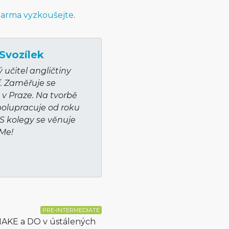
arma vyzkoušejte
.
Svozílek
učitel angličtiny
í. Zaměřuje se
v Praze. Na tvorbě
olupracuje od roku
 S kolegy se věnuje
hMe!
PRE-INTERMEDIATE
 MAKE a DO v ústálených