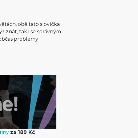
h větách, obě tato slovíčka
dyž znát, tak i se správným
ž občas problémy
tiny
za 189 Kč