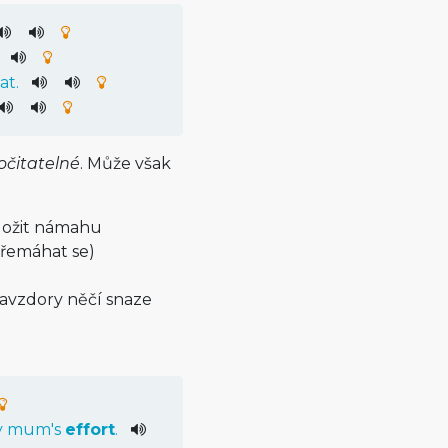
at
.
očitatelné
. Může však
aložit námahu
řemáhat se)
navzdory něčí snaze
y
mum
's
effort
.